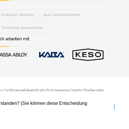
Schlüssel verloren
Auto-schlüsseldienst
Türschloss auswechseln
ir arbeiten mit
/schluesseldienst24h.ch/common/parts/footer.php
verstanden? (Sie können diese Entscheidung
/schluesseldienst24h.ch/common/parts/footer.php
Rohrreinigung Boniswil
Sanitär Boniswil