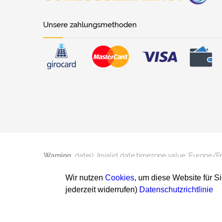
Unsere zahlungsmethoden
Warning
: date(): Invalid date.timezone value 'Europe/F
Wir nutzen
Cookies
, um diese Website für S
jederzeit widerrufen)
Datenschutzrichtlinie
Warning
: date(): Invalid date.timezone value 'Europe/F
2026 schluesseldienst24h.ch
Impressu