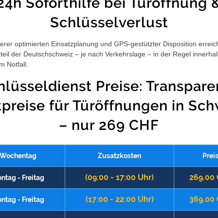
24h Soforthilfe bei Türöffnung 
Schlüsselverlust
rer optimierten Einsatzplanung und GPS-gestützter Disposition erreic
eil der Deutschschweiz – je nach Verkehrslage – in der Regel innerha
m Notfall.
hlüsseldienst Preise: Transpare
tpreise für Türöffnungen in Sch
– nur 269 CHF
Wochentag
Zusatzkosten
Prei
(09:00 - 17:00 Uhr)
269.00
ntag - Freitag
(17:00 - 22:00 Uhr)
369.00
ntag - Freitag