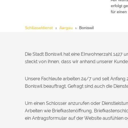
erfolgt 
Reto S. aus Zürich
R
für einen
Schlüsseldienst
Aargau
Boniswil
Notöffnung bei meiner alten Balkontür
war nötig. Ich dachte schon, sie müsste
aufgebrochen werden, aber der
Fachmann hatte sie in wenigen Minuten
offen. Sehr beeindruckt!
Die Stadt Boniswil hat eine EInwohnerzahl 1427 u
steckt von ihnen, dass wir anhand unserer Kunden
Michael B. aus Bassersdorf
M
Unsere Fachleute arbeiten 24/7 und seit Anfang
Boniswil beauftragt. Gefragt sind auch die Diens
Ich musste wegen eines
abgebrochenen Schlüssels den Service
Um einen Schlosser anzurufen oder Dienstleistun
rufen. Techniker war schnell da, aber
das Ersatzteil (Zylinder) war nicht sofort
Arbeiten wie Briefkastenöffnung, Briefkastensc
verfügbar. Kam am nächsten Tag.
ein Antragsformular auf der Website ausfühlen
Trotzdem zufrieden.