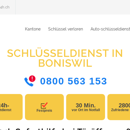
4h.ch
Kantone
Schlüssel verloren
Auto-schlüsseldiens
SCHLÜSSELDIENST IN
BONISWIL
0800 563 153
24h-
30 Min.
280
tdienst
vor Ort im Notfall
Zufriedene
Festpreis