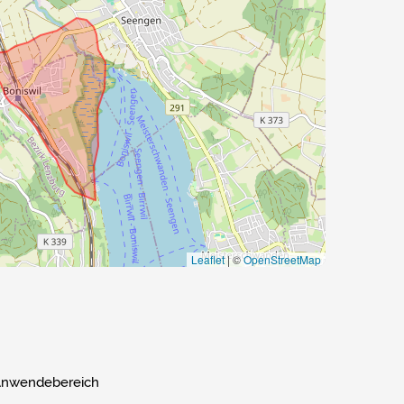
Leaflet
|
©
OpenStreetMap
nwendebereich