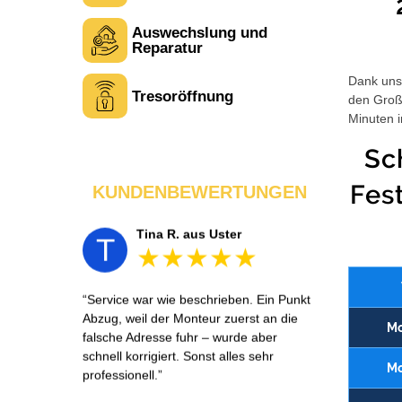
Auswechslung und
Laura M. aus Zürich
L
Reparatur
Dank unse
Tresoröffnung
den Großt
Sehr freundlich am Telefon und vor Ort.
Minuten i
Die Türöffnung ging schnell, aber ich
musste 5 Minuten auf den Rückruf
Sc
warten. Insgesamt aber ein guter und
seriöser Service.
Fes
KUNDENBEWERTUNGEN
Tina R. aus Uster
T
Service war wie beschrieben. Ein Punkt
Abzug, weil der Monteur zuerst an die
Mo
falsche Adresse fuhr – wurde aber
schnell korrigiert. Sonst alles sehr
Mo
professionell.