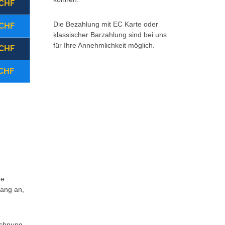
 CHF
(22:00 - 08:00 Uhr)
Montag - Freitag
Die Bezahlung mit EC Karte oder
 CHF
(08:00 - 17:00 Uhr)
Samstag
klassischer Barzahlung sind bei uns
für Ihre Annehmlichkeit möglich.
 CHF
(ganztägig)
Sonntag/Feiertag
 CHF
Storno vor Ort
Zurück 
Weitere Infos *klick hier*
ne
fang an,
echnung