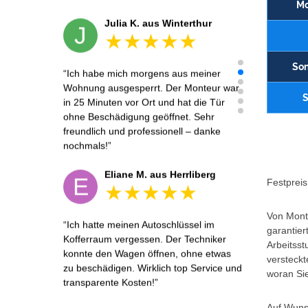
Mo
Julia K. aus Winterthur
J
Son
Ich habe mich morgens aus meiner
Wohnung ausgesperrt. Der Monteur war
S
in 25 Minuten vor Ort und hat die Tür
ohne Beschädigung geöffnet. Sehr
freundlich und professionell – danke
nochmals!
Eliane M. aus Herrliberg
E
Festpreis 
Von Monta
Ich hatte meinen Autoschlüssel im
garantier
Kofferraum vergessen. Der Techniker
Arbeitsst
konnte den Wagen öffnen, ohne etwas
versteckt
zu beschädigen. Wirklich top Service und
woran Sie
transparente Kosten!
Auf Wunsc