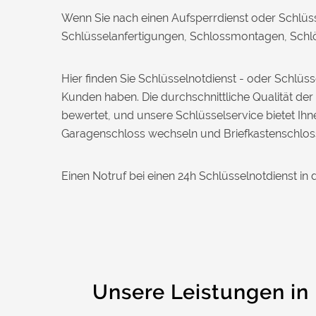
Daniel W. aus Uster
Wenn Sie nach einen Aufsperrdienst oder Schlüss
D
Schlüsselanfertigungen, Schlossmontagen, Schlös
Zuverlässiger Service bei einem
Hier finden Sie Schlüsselnotdienst - oder Schlü
verlorenen Haustürschlüssel. Die Tür
wurde ohne Kratzer geöffnet, nur der
Kunden haben. Die durchschnittliche Qualität der
Preis war leicht höher als erwartet – aber
bewertet, und unsere Schlüsselservice bietet I
nachvollziehbar erklärt.
Garagenschloss wechseln und Briefkastenschlos
Nadine H. aus Aadorf
N
Einen Notruf bei einen 24h Schlüsselnotdienst in 
Wir standen mit den Kindern vor
verschlossener Tür – der Monteur war in
30 Minuten da. Schnelle Hilfe, fairer
Preis und super freundlich. Würde ich
sofort weiterempfehlen!
Unsere Leistungen in