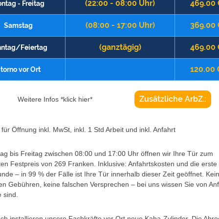
(22:00 - 08:00 Uhr)
469.00
ntag - Freitag
(08:00 - 17:00 Uhr)
369.00
Samstag
(ganztägig)
469.00
ntag/Feiertag
120.00
torno vor Ort
Zusätzliche ArbZ.:
Weitere Infos *klick hier*
für Öffnung inkl. MwSt, inkl. 1 Std Arbeit und inkl. Anfahrt
g bis Freitag zwischen 08:00 und 17:00 Uhr öffnen wir Ihre Tür zum
ten Festpreis von 269 Franken. Inklusive: Anfahrtskosten und die erste
unde – in 99 % der Fälle ist Ihre Tür innerhalb dieser Zeit geöffnet. Kei
en Gebühren, keine falschen Versprechen – bei uns wissen Sie von An
 sind.
h installieren unsere Fachkräfte vor Ort neue Kaba-Zylinder. Die Abr