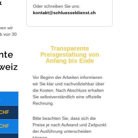
&
Oder schreiben Sie uns:
kontakt@schluesseldienst.ch
hen wir
lb von 30
Transparente
nte
Preisgestaltung von
Anfang bis Ende
weiz
Vor Beginn der Arbeiten informieren
wir Sie klar und nachvollziehbar über
die Kosten. Nach Abschluss erhalten
Sie selbstverständlich eine offizielle
s
Wochentag
Zusatzkosten
Rechnung.
 CHF
(09:00 - 17:00 Uhr)
Montag - Freitag
Bitte beachten Sie, dass sich die
Preise je nach Aufwand und Zeitpunkt
 CHF
(17:00 - 22:00 Uhr)
Montag - Freitag
der Ausführung unterscheiden
können.