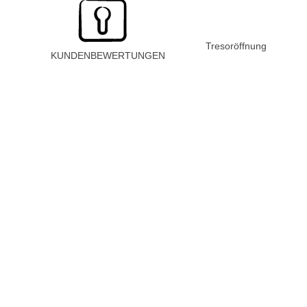
Tresoröffnung
KUNDENBEWERTUNGEN
J
Julia K. aus Winterthur
Ich habe mich morgens aus meiner Wohnung ausgesperrt. Der
Monteur war in 25 Minuten vor Ort und hat die Tür ohne
Beschädigung geöffnet. Sehr freundlich und professionell – danke
nochmals!