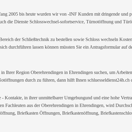
fang 2005 bis heute wurden wir von -INF Kunden mit dringende und pr
uch die Dienste Schlosswechsel-sofortservice, Türnotöffnung und Türö
Bereich der Schließtechnik zu bestellen sowie Schloss wechseln Koste
sich durchführen lassen können müssten Sie ein Antragsformular auf d
st in Ihrer Region Oberehrendingen in Ehrendingen suchen, um Arbeit
töffnungen durch zu führen, dann hilft Ihnen schluesseldienst24h.ch 
ice - Kontakte, in ihrer unmittelbarer Umgebungund und eine hohe Ver
eren Fachleuten aus der Oberehrendingen in Ehrendingen, wird Durchsch
oröffnung, Briefkasten Öffnungen, Briefkastenöffnung, Briefkastenschl