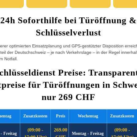
24h Soforthilfe bei Türöffnung &
Schlüsselverlust
rer optimierten Einsatzplanung und GPS-gestützter Disposition erreic
eil der Deutschschweiz – je nach Verkehrslage – in der Regel innerha
m Notfall.
chlüsseldienst Preise: Transparen
tpreise für Türöffnungen in Schwe
nur 269 CHF
entag
Zusatzkosten
Preis
Wochentag
Zusatzkosten
(09:00 -
269.00
(09:00 -
- Freitag
Montag - Freitag