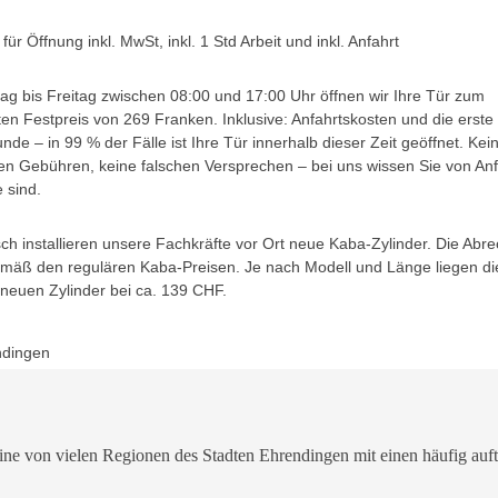
für Öffnung inkl. MwSt, inkl. 1 Std Arbeit und inkl. Anfahrt
g bis Freitag zwischen 08:00 und 17:00 Uhr öffnen wir Ihre Tür zum
ten Festpreis von 269 Franken. Inklusive: Anfahrtskosten und die erste
unde – in 99 % der Fälle ist Ihre Tür innerhalb dieser Zeit geöffnet. Kei
en Gebühren, keine falschen Versprechen – bei uns wissen Sie von An
 sind.
h installieren unsere Fachkräfte vor Ort neue Kaba-Zylinder. Die Abr
gemäß den regulären Kaba-Preisen. Je nach Modell und Länge liegen di
 neuen Zylinder bei ca. 139 CHF.
ndingen
ne von vielen Regionen des Stadten Ehrendingen mit einen häufig auftr