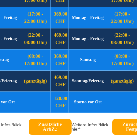
17:00 Uhr)
CHF
17:00 Uhr)
(17:00 -
369.00
(17:00 -
- Freitag
Montag - Freitag
22:00 Uhr)
CHF
22:00 Uhr)
(22:00 -
469.00
(22:00 -
- Freitag
Montag - Freitag
08:00 Uhr)
CHF
08:00 Uhr)
(08:00 -
369.00
(08:00 -
stag
Samstag
17:00 Uhr)
CHF
17:00 Uhr)
469.00
(ganztägig)
(ganztägig)
/Feiertag
Sonntag/Feiertag
CHF
120.00
 vor Ort
Storno vor Ort
CHF
Zusätzliche
Zurüc
Infos *klick
Weitere Infos *klick
ArbZ.:
hier*
Festp