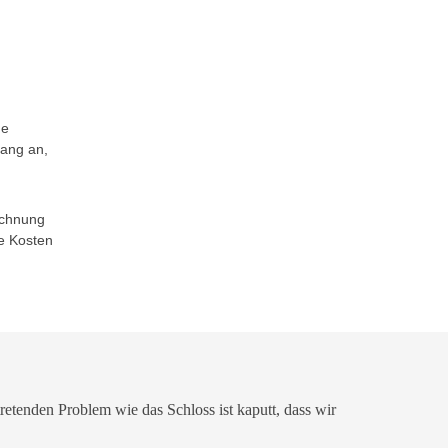
ne
fang an,
echnung
e Kosten
etenden Problem wie das Schloss ist kaputt, dass wir