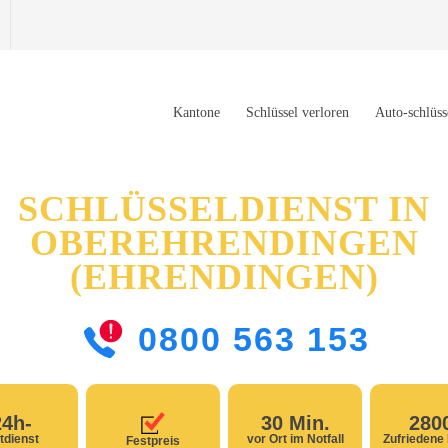
Kantone
Schlüssel verloren
Auto-schlüss
SCHLÜSSELDIENST IN
OBEREHRENDINGEN
(EHRENDINGEN)
0800 563 153
24h-
30 Min.
280
tdienst
vor Ort im Notfall
Zufriedene
Festpreis