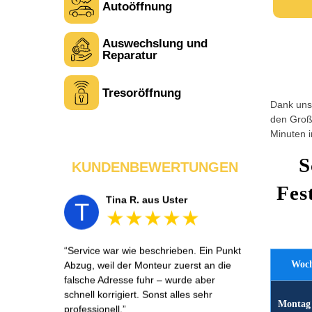
Autoöffnung
Auswechslung und
Laura M. aus Zürich
L
Reparatur
Tresoröffnung
Sehr freundlich am Telefon und vor Ort.
Dank unse
Die Türöffnung ging schnell, aber ich
den Großt
musste 5 Minuten auf den Rückruf
Minuten i
warten. Insgesamt aber ein guter und
seriöser Service.
S
KUNDENBEWERTUNGEN
Fes
Tina R. aus Uster
T
Service war wie beschrieben. Ein Punkt
Woch
Abzug, weil der Monteur zuerst an die
falsche Adresse fuhr – wurde aber
schnell korrigiert. Sonst alles sehr
Montag 
professionell.