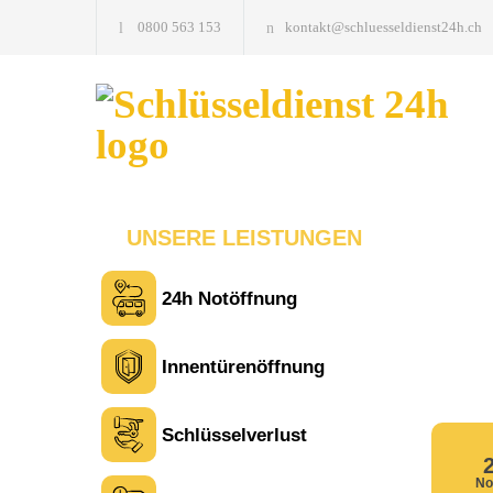
0800 563 153
kontakt@schluesseldienst24h.ch
UNSERE LEISTUNGEN
24h Notöffnung
Innentürenöffnung
Schlüsselverlust
No