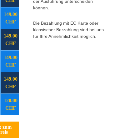
CHF
der Ausführung unterscheiden
können.
149.00
CHF
Die Bezahlung mit EC Karte oder
klassischer Barzahlung sind bei uns
149.00
für Ihre Annehmlichkeit möglich.
CHF
149.00
CHF
149.00
CHF
120.00
CHF
k zum
reis