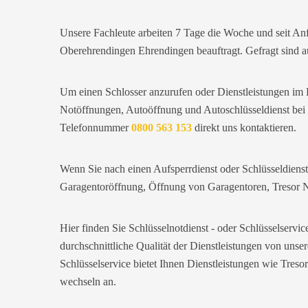
Trotzdem zufrieden.
Daniel W. aus Uster
Unsere Fachleute arbeiten 7 Tage die Woche und seit An
D
Oberehrendingen Ehrendingen beauftragt. Gefragt sind a
Zuverlässiger Service bei einem
Um einen Schlosser anzurufen oder Dienstleistungen im 
verlorenen Haustürschlüssel. Die Tür
Notöffnungen, Autoöffnung und Autoschlüsseldienst bei 
wurde ohne Kratzer geöffnet, nur der
Preis war leicht höher als erwartet – aber
Telefonnummer
0800 563 153
direkt uns kontaktieren.
nachvollziehbar erklärt.
Wenn Sie nach einen Aufsperrdienst oder Schlüsseldien
Nadine H. aus Aadorf
N
Garagentoröffnung, Öffnung von Garagentoren, Tresor No
Hier finden Sie Schlüsselnotdienst - oder Schlüsselserv
Wir standen mit den Kindern vor
durchschnittliche Qualität der Dienstleistungen von uns
verschlossener Tür – der Monteur war in
30 Minuten da. Schnelle Hilfe, fairer
Schlüsselservice bietet Ihnen Dienstleistungen wie Tres
Preis und super freundlich. Würde ich
wechseln an.
sofort weiterempfehlen!