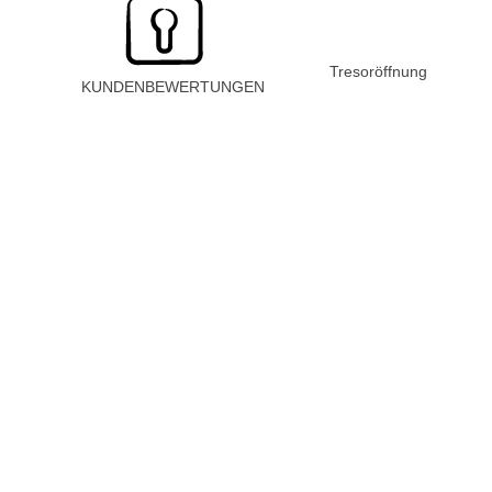
Tresoröffnung
KUNDENBEWERTUNGEN
J
Julia K. aus Winterthur
Ich habe mich morgens aus meiner Wohnung ausgesperrt. Der
Monteur war in 25 Minuten vor Ort und hat die Tür ohne
Beschädigung geöffnet. Sehr freundlich und professionell – danke
nochmals!