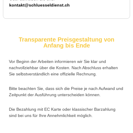
Ich musste wegen eines abgebrochenen Schlüssels den
kontakt@schluesseldienst.ch
Service rufen. Techniker war schnell da, aber das Ersatzteil
(Zylinder) war nicht sofort verfügbar. Kam am nächsten Tag.
Trotzdem zufrieden.
Transparente Preisgestaltung von
Anfang bis Ende
Daniel W. aus Uster
D
Vor Beginn der Arbeiten informieren wir Sie klar und
nachvollziehbar über die Kosten. Nach Abschluss erhalten
Zuverlässiger Service bei einem verlorenen Haustürschlüssel.
Sie selbstverständlich eine offizielle Rechnung.
Die Tür wurde ohne Kratzer geöffnet, nur der Preis war leicht
höher als erwartet – aber nachvollziehbar erklärt.
Bitte beachten Sie, dass sich die Preise je nach Aufwand und
Zeitpunkt der Ausführung unterscheiden können.
Die Bezahlung mit EC Karte oder klassischer Barzahlung
Nadine H. aus Aadorf
N
sind bei uns für Ihre Annehmlichkeit möglich.