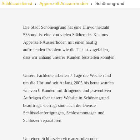
Wir standen mit den Kindern vor verschlossener Tür – der
Schlüsseldienst
Appenzell-Ausserrhoden
Schönengrund
Monteur war in 30 Minuten da. Schnelle Hilfe, fairer Preis und
super freundlich. Würde ich sofort weiterempfehlen!
Die Stadt Schönengrund hat eine EInwohnerzahl
533 und ist eine von vielen Städten des Kantons
Appenzell-Ausserrhoden mit einen häufig
auftretenden Problem wie die Tür ist zugefallen,
dass wir anhand unserer Kunden feststellen konnten.
Unsere Fachleute arbeiten 7 Tage die Woche rund
um die Uhr und seit Anfang 2005 bis heute wurden
wir von 6 Kunden mit dringende und präventiven
Aufträgen über unsere Website in Schönengrund
beauftragt. Gefragt sind auch die Dienste
Schlüsselanfertigungen, Schlossmontagen und
Schlösser-reparaturen.
Um einen Schlüsselservice anzurufen oder