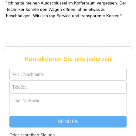
Ich hatte meinen Autoschlüssel im Kofferraum vergessen. Der
Techniker konnte den Wagen öffnen, ohne etwas zu
beschädigen. Wirklich top Service und transparente Kosten!
Reto S. aus Zürich
R
Kontaktieren Sie uns jederzeit
Notöffnung bei meiner alten Balkontür war nötig. Ich dachte
schon, sie müsste aufgebrochen werden, aber der Fachmann
hatte sie in wenigen Minuten offen. Sehr beeindruckt!
Michael B. aus Bassersdorf
M
SENDEN
Oder schreiben Sie uns: