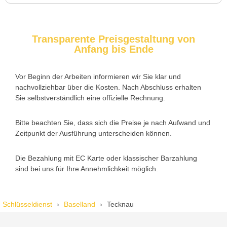
Transparente Preisgestaltung von
Anfang bis Ende
Nadine H. aus Aadorf
N
Vor Beginn der Arbeiten informieren wir Sie klar und
nachvollziehbar über die Kosten. Nach Abschluss erhalten
Wir standen mit den Kindern vor verschlossener Tür – der
Sie selbstverständlich eine offizielle Rechnung.
Monteur war in 30 Minuten da. Schnelle Hilfe, fairer Preis und
super freundlich. Würde ich sofort weiterempfehlen!
Bitte beachten Sie, dass sich die Preise je nach Aufwand und
Zeitpunkt der Ausführung unterscheiden können.
Die Bezahlung mit EC Karte oder klassischer Barzahlung
sind bei uns für Ihre Annehmlichkeit möglich.
Schlüsseldienst
Baselland
Tecknau