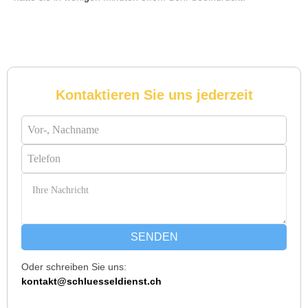
Michael B. aus Bassersdorf
M
Kontaktieren Sie uns jederzeit
Ich musste wegen eines abgebrochenen Schlüssels den
Service rufen. Techniker war schnell da, aber das Ersatzteil
(Zylinder) war nicht sofort verfügbar. Kam am nächsten Tag.
Trotzdem zufrieden.
Daniel W. aus Uster
D
SENDEN
Oder schreiben Sie uns:
Zuverlässiger Service bei einem verlorenen Haustürschlüssel.
kontakt@schluesseldienst.ch
Die Tür wurde ohne Kratzer geöffnet, nur der Preis war leicht
höher als erwartet – aber nachvollziehbar erklärt.