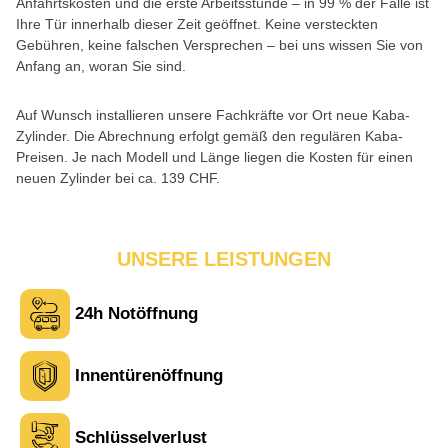
Anfahrtskosten und die erste Arbeitsstunde – in 99 % der Fälle ist
Ihre Tür innerhalb dieser Zeit geöffnet. Keine versteckten
Gebühren, keine falschen Versprechen – bei uns wissen Sie von
Anfang an, woran Sie sind.
Auf Wunsch installieren unsere Fachkräfte vor Ort neue Kaba-
Zylinder. Die Abrechnung erfolgt gemäß den regulären Kaba-
Preisen. Je nach Modell und Länge liegen die Kosten für einen
neuen Zylinder bei ca. 139 CHF.
UNSERE LEISTUNGEN
24h Notöffnung
Laura M. aus Zürich
L
Innentürenöffnung
Sehr freundlich am Telefon und vor Ort. Die Türöffnung ging
schnell, aber ich musste 5 Minuten auf den Rückruf warten.
Schlüsselverlust
Insgesamt aber ein guter und seriöser Service.