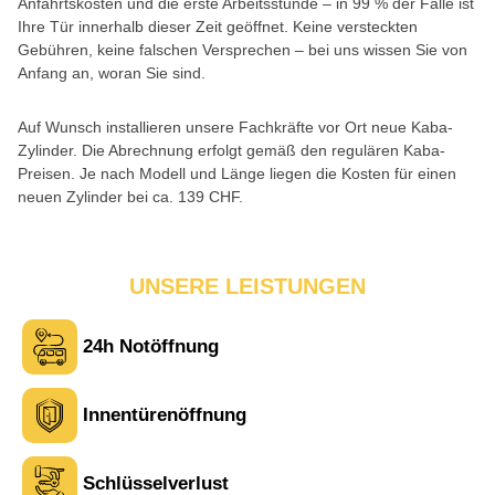
Anfahrtskosten und die erste Arbeitsstunde – in 99 % der Fälle ist
Ihre Tür innerhalb dieser Zeit geöffnet. Keine versteckten
Gebühren, keine falschen Versprechen – bei uns wissen Sie von
Anfang an, woran Sie sind.
Auf Wunsch installieren unsere Fachkräfte vor Ort neue Kaba-
Zylinder. Die Abrechnung erfolgt gemäß den regulären Kaba-
Preisen. Je nach Modell und Länge liegen die Kosten für einen
neuen Zylinder bei ca. 139 CHF.
UNSERE LEISTUNGEN
24h Notöffnung
Laura M. aus Zürich
L
Innentürenöffnung
Sehr freundlich am Telefon und vor Ort. Die Türöffnung ging
schnell, aber ich musste 5 Minuten auf den Rückruf warten.
Schlüsselverlust
Insgesamt aber ein guter und seriöser Service.