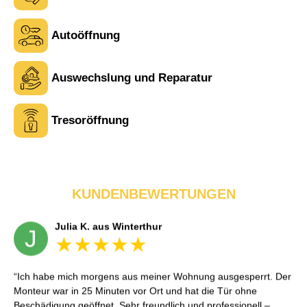
Autoöffnung
Tina R. aus Uster
Auswechslung und Reparatur
T
Tresoröffnung
Service war wie beschrieben. Ein Punkt Abzug, weil der
Monteur zuerst an die falsche Adresse fuhr – wurde aber schnell
korrigiert. Sonst alles sehr professionell.
KUNDENBEWERTUNGEN
Julia K. aus Winterthur
J
Ich habe mich morgens aus meiner Wohnung ausgesperrt. Der
Monteur war in 25 Minuten vor Ort und hat die Tür ohne
Beschädigung geöffnet. Sehr freundlich und professionell –