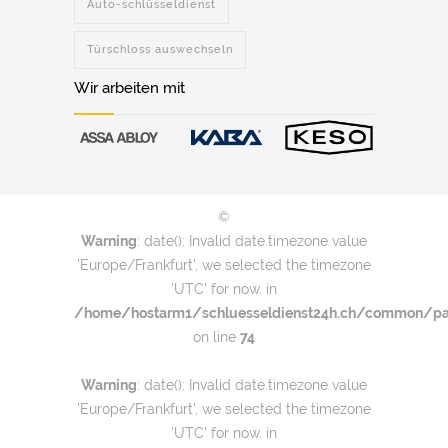
Auto-schlüsseldienst
Türschloss auswechseln
Wir arbeiten mit
©
Warning
: date(): Invalid date.timezone value
'Europe/Frankfurt', we selected the timezone
'UTC' for now. in
/home/hostarm1/schluesseldienst24h.ch/common/par
on line
74
Warning
: date(): Invalid date.timezone value
'Europe/Frankfurt', we selected the timezone
'UTC' for now. in