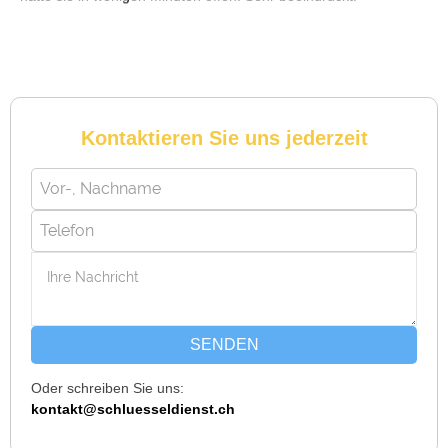
Michael B. aus Bassersdorf
M
Kontaktieren Sie uns jederzeit
Ich musste wegen eines abgebrochenen Schlüssels den
Service rufen. Techniker war schnell da, aber das Ersatzteil
(Zylinder) war nicht sofort verfügbar. Kam am nächsten Tag.
Trotzdem zufrieden.
Daniel W. aus Uster
D
SENDEN
Oder schreiben Sie uns:
Zuverlässiger Service bei einem verlorenen Haustürschlüssel.
kontakt@schluesseldienst.ch
Die Tür wurde ohne Kratzer geöffnet, nur der Preis war leicht
höher als erwartet – aber nachvollziehbar erklärt.