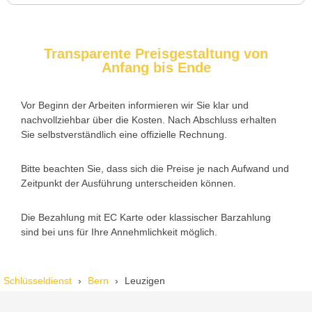
Transparente Preisgestaltung von
Anfang bis Ende
Nadine H. aus Aadorf
N
Vor Beginn der Arbeiten informieren wir Sie klar und
nachvollziehbar über die Kosten. Nach Abschluss erhalten
Wir standen mit den Kindern vor verschlossener Tür – der
Sie selbstverständlich eine offizielle Rechnung.
Monteur war in 30 Minuten da. Schnelle Hilfe, fairer Preis und
super freundlich. Würde ich sofort weiterempfehlen!
Bitte beachten Sie, dass sich die Preise je nach Aufwand und
Zeitpunkt der Ausführung unterscheiden können.
Die Bezahlung mit EC Karte oder klassischer Barzahlung
sind bei uns für Ihre Annehmlichkeit möglich.
Schlüsseldienst
Bern
Leuzigen