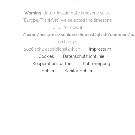
Warning
: date(): Invalid date.timezone value
'Europe/Frankfurt', we selected the timezone
'UTC' for now. in
/home/hostarm1/schluesseldienst24h.ch/common/par
on line
74
2026 schluesseldienst24h.ch
Impressum
Cookies
Datenschutzrichtlinie
Kooperationspartner:
Rohrreinigung
Hohlen
Sanitär Hohlen