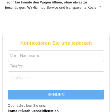
Techniker konnte den Wagen öffnen, ohne etwas zu
beschädigen. Wirklich top Service und transparente Kosten!
Reto S. aus Zürich
R
Kontaktieren Sie uns jederzeit
Notöffnung bei meiner alten Balkontür war nötig. Ich dachte
schon, sie müsste aufgebrochen werden, aber der Fachmann
hatte sie in wenigen Minuten offen. Sehr beeindruckt!
Michael B. aus Bassersdorf
M
SENDEN
Oder schreiben Sie uns:
Ich musste wegen eines abgebrochenen Schlüssels den
kontakt@schluesseldienst.ch