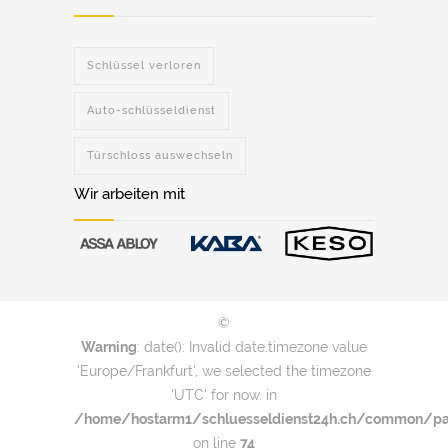
Schlüssel verloren
Auto-schlüsseldienst
Türschloss auswechseln
Wir arbeiten mit
©
Warning
: date(): Invalid date.timezone value
'Europe/Frankfurt', we selected the timezone
'UTC' for now. in
/home/hostarm1/schluesseldienst24h.ch/common/par
on line
74