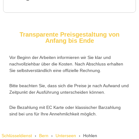
Service rufen. Techniker war schnell da, aber das Ersatzteil
(Zylinder) war nicht sofort verfügbar. Kam am nächsten Tag.
Trotzdem zufrieden.
Transparente Preisgestaltung von
Anfang bis Ende
Daniel W. aus Uster
D
Vor Beginn der Arbeiten informieren wir Sie klar und
nachvollziehbar über die Kosten. Nach Abschluss erhalten
Zuverlässiger Service bei einem verlorenen Haustürschlüssel.
Sie selbstverständlich eine offizielle Rechnung.
Die Tür wurde ohne Kratzer geöffnet, nur der Preis war leicht
höher als erwartet – aber nachvollziehbar erklärt.
Bitte beachten Sie, dass sich die Preise je nach Aufwand und
Zeitpunkt der Ausführung unterscheiden können.
Die Bezahlung mit EC Karte oder klassischer Barzahlung
Nadine H. aus Aadorf
N
sind bei uns für Ihre Annehmlichkeit möglich.
Wir standen mit den Kindern vor verschlossener Tür – der
Schlüsseldienst
Bern
Unterseen
Hohlen