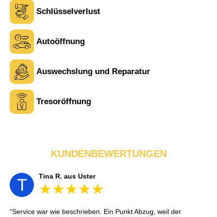
Schlüsselverlust
Autoöffnung
Laura M. aus Zürich
Auswechslung und Reparatur
L
Tresoröffnung
Sehr freundlich am Telefon und vor Ort. Die Türöffnung ging
schnell, aber ich musste 5 Minuten auf den Rückruf warten.
Insgesamt aber ein guter und seriöser Service.
KUNDENBEWERTUNGEN
Tina R. aus Uster
T
Service war wie beschrieben. Ein Punkt Abzug, weil der