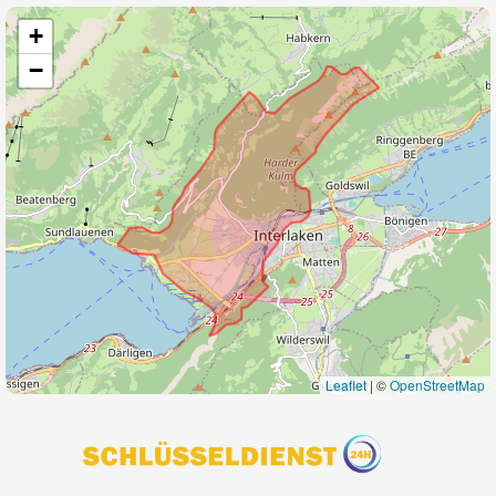
+
−
Leaflet
|
©
OpenStreetMap