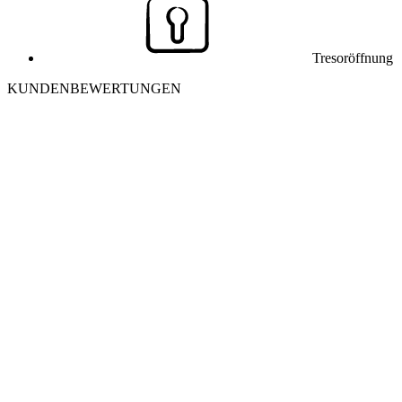
Tresoröffnung
KUNDENBEWERTUNGEN
J
Julia K. aus Winterthur
Ich habe mich morgens aus meiner Wohnung ausgesperrt. Der
Monteur war in 25 Minuten vor Ort und hat die Tür ohne
Beschädigung geöffnet. Sehr freundlich und professionell – danke
nochmals!