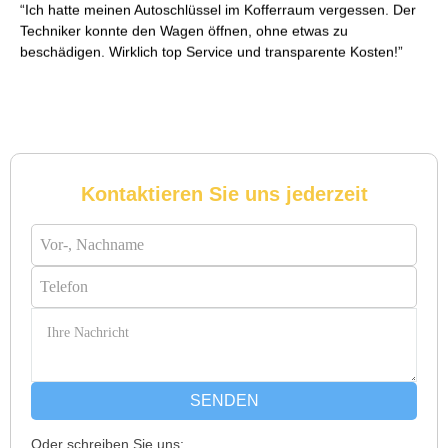
Ich hatte meinen Autoschlüssel im Kofferraum vergessen. Der
Techniker konnte den Wagen öffnen, ohne etwas zu
beschädigen. Wirklich top Service und transparente Kosten!
Reto S. aus Zürich
R
Kontaktieren Sie uns jederzeit
Notöffnung bei meiner alten Balkontür war nötig. Ich dachte
schon, sie müsste aufgebrochen werden, aber der Fachmann
hatte sie in wenigen Minuten offen. Sehr beeindruckt!
Michael B. aus Bassersdorf
M
SENDEN
Oder schreiben Sie uns: