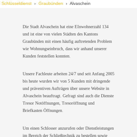
Wir standen mit den Kindern vor verschlossener Tür – der
Schlüsseldienst
Graubünden
Alvaschein
Monteur war in 30 Minuten da. Schnelle Hilfe, fairer Preis und
super freundlich. Würde ich sofort weiterempfehlen!
Die Stadt Alvaschein hat eine EInwohnerzahl 134
und ist eine von vielen Städten des Kantons
Graubünden mit einen häufig auftretenden Problem
wie Wohnungseinbruch, dass wir anhand unserer
Kunden feststellen konnten.
Unsere Fachleute arbeiten 24/7 und seit Anfang 2005
bis heute wurden wir von 5 Kunden mit dringende
und präventiven Aufträgen über unsere Website in
Alvaschein beauftragt. Gefragt sind auch die Dienste
Tresor Notöffnungen, Tresoröffnung und
Briefkasten Öffnungen.
Um einen Schlosser anzurufen oder Dienstleistungen
im Bereich der Schließtechnik zu bestellen sowie