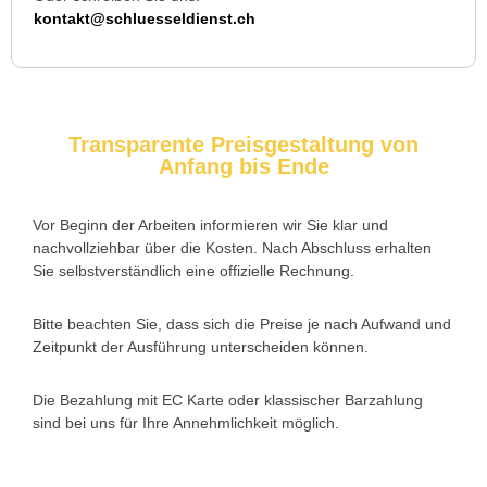
Ich musste wegen eines abgebrochenen Schlüssels den
kontakt@schluesseldienst.ch
Service rufen. Techniker war schnell da, aber das Ersatzteil
(Zylinder) war nicht sofort verfügbar. Kam am nächsten Tag.
Trotzdem zufrieden.
Transparente Preisgestaltung von
Anfang bis Ende
Daniel W. aus Uster
D
Vor Beginn der Arbeiten informieren wir Sie klar und
nachvollziehbar über die Kosten. Nach Abschluss erhalten
Zuverlässiger Service bei einem verlorenen Haustürschlüssel.
Sie selbstverständlich eine offizielle Rechnung.
Die Tür wurde ohne Kratzer geöffnet, nur der Preis war leicht
höher als erwartet – aber nachvollziehbar erklärt.
Bitte beachten Sie, dass sich die Preise je nach Aufwand und
Zeitpunkt der Ausführung unterscheiden können.
Die Bezahlung mit EC Karte oder klassischer Barzahlung
Nadine H. aus Aadorf
N
sind bei uns für Ihre Annehmlichkeit möglich.