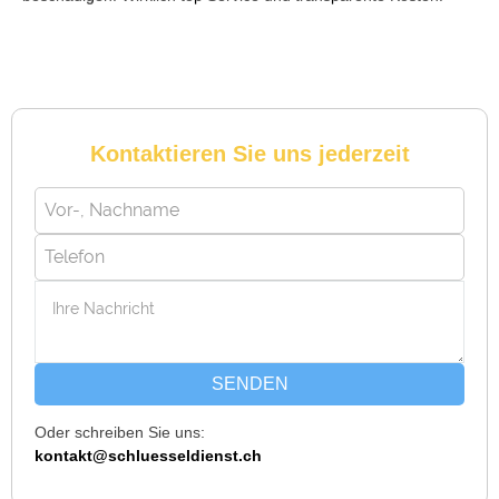
Reto S. aus Zürich
R
Kontaktieren Sie uns jederzeit
Notöffnung bei meiner alten Balkontür war nötig. Ich dachte
schon, sie müsste aufgebrochen werden, aber der Fachmann
hatte sie in wenigen Minuten offen. Sehr beeindruckt!
Michael B. aus Bassersdorf
M
SENDEN
Oder schreiben Sie uns:
Ich musste wegen eines abgebrochenen Schlüssels den
kontakt@schluesseldienst.ch
Service rufen. Techniker war schnell da, aber das Ersatzteil
(Zylinder) war nicht sofort verfügbar. Kam am nächsten Tag.