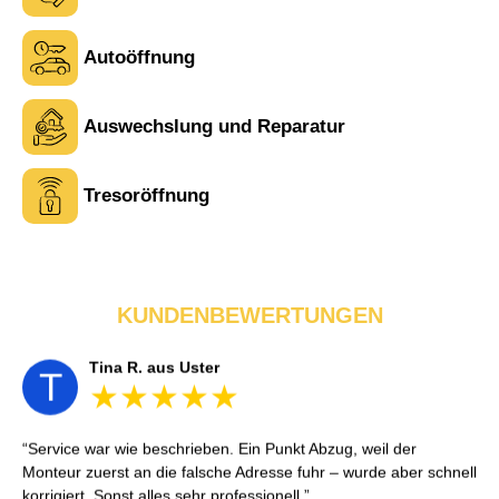
Autoöffnung
Laura M. aus Zürich
Auswechslung und Reparatur
L
Tresoröffnung
Sehr freundlich am Telefon und vor Ort. Die Türöffnung ging
schnell, aber ich musste 5 Minuten auf den Rückruf warten.
Insgesamt aber ein guter und seriöser Service.
KUNDENBEWERTUNGEN
Tina R. aus Uster
T
Service war wie beschrieben. Ein Punkt Abzug, weil der
Monteur zuerst an die falsche Adresse fuhr – wurde aber schnell
korrigiert. Sonst alles sehr professionell.