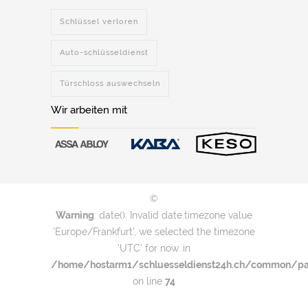
Schlüssel verloren
Auto-schlüsseldienst
Türschloss auswechseln
Wir arbeiten mit
©
Warning
: date(): Invalid date.timezone value
'Europe/Frankfurt', we selected the timezone
'UTC' for now. in
/home/hostarm1/schluesseldienst24h.ch/common/par
on line
74