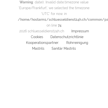
Warning
: date(): Invalid date.timezone value
'Europe/Frankfurt', we selected the timezone
'UTC' for now. in
/home/hostarm1/schluesseldienst24h.ch/common/par
on line
74
2026 schluesseldienst24h.ch
Impressum
Cookies
Datenschutzrichtlinie
Kooperationspartner:
Rohrreinigung
Mastrils
Sanitär Mastrils