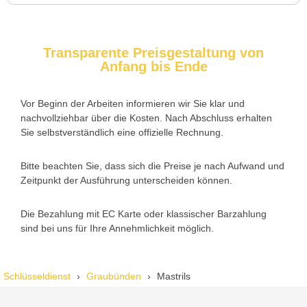
Trotzdem zufrieden.
Transparente Preisgestaltung von
Anfang bis Ende
Daniel W. aus Uster
D
Vor Beginn der Arbeiten informieren wir Sie klar und
nachvollziehbar über die Kosten. Nach Abschluss erhalten
Zuverlässiger Service bei einem verlorenen Haustürschlüssel.
Sie selbstverständlich eine offizielle Rechnung.
Die Tür wurde ohne Kratzer geöffnet, nur der Preis war leicht
höher als erwartet – aber nachvollziehbar erklärt.
Bitte beachten Sie, dass sich die Preise je nach Aufwand und
Zeitpunkt der Ausführung unterscheiden können.
Die Bezahlung mit EC Karte oder klassischer Barzahlung
Nadine H. aus Aadorf
N
sind bei uns für Ihre Annehmlichkeit möglich.
Wir standen mit den Kindern vor verschlossener Tür – der
Schlüsseldienst
Graubünden
Mastrils
Monteur war in 30 Minuten da. Schnelle Hilfe, fairer Preis und
super freundlich. Würde ich sofort weiterempfehlen!