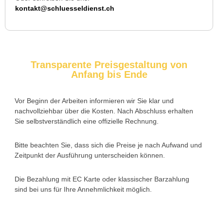
Ich musste wegen eines abgebrochenen Schlüssels den
kontakt@schluesseldienst.ch
Service rufen. Techniker war schnell da, aber das Ersatzteil
(Zylinder) war nicht sofort verfügbar. Kam am nächsten Tag.
Trotzdem zufrieden.
Transparente Preisgestaltung von
Anfang bis Ende
Daniel W. aus Uster
D
Vor Beginn der Arbeiten informieren wir Sie klar und
nachvollziehbar über die Kosten. Nach Abschluss erhalten
Zuverlässiger Service bei einem verlorenen Haustürschlüssel.
Sie selbstverständlich eine offizielle Rechnung.
Die Tür wurde ohne Kratzer geöffnet, nur der Preis war leicht
höher als erwartet – aber nachvollziehbar erklärt.
Bitte beachten Sie, dass sich die Preise je nach Aufwand und
Zeitpunkt der Ausführung unterscheiden können.
Die Bezahlung mit EC Karte oder klassischer Barzahlung
Nadine H. aus Aadorf
N
sind bei uns für Ihre Annehmlichkeit möglich.