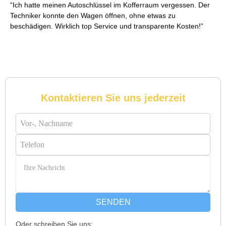
Ich hatte meinen Autoschlüssel im Kofferraum vergessen. Der
Techniker konnte den Wagen öffnen, ohne etwas zu
beschädigen. Wirklich top Service und transparente Kosten!
Reto S. aus Zürich
R
Kontaktieren Sie uns jederzeit
Notöffnung bei meiner alten Balkontür war nötig. Ich dachte
schon, sie müsste aufgebrochen werden, aber der Fachmann
hatte sie in wenigen Minuten offen. Sehr beeindruckt!
Michael B. aus Bassersdorf
M
SENDEN
Oder schreiben Sie uns: