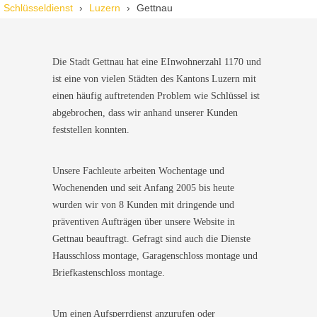
Wir standen mit den Kindern vor verschlossener Tür – der
Schlüsseldienst
Luzern
Gettnau
Monteur war in 30 Minuten da. Schnelle Hilfe, fairer Preis und
super freundlich. Würde ich sofort weiterempfehlen!
Die Stadt Gettnau hat eine EInwohnerzahl 1170 und
ist eine von vielen Städten des Kantons Luzern mit
einen häufig auftretenden Problem wie Schlüssel ist
abgebrochen, dass wir anhand unserer Kunden
feststellen konnten.
Unsere Fachleute arbeiten Wochentage und
Wochenenden und seit Anfang 2005 bis heute
wurden wir von 8 Kunden mit dringende und
präventiven Aufträgen über unsere Website in
Gettnau beauftragt. Gefragt sind auch die Dienste
Hausschloss montage, Garagenschloss montage und
Briefkastenschloss montage.
Um einen Aufsperrdienst anzurufen oder