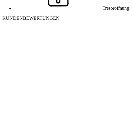
Tresoröffnung
KUNDENBEWERTUNGEN
J
Julia K. aus Winterthur
Ich habe mich morgens aus meiner Wohnung ausgesperrt. Der
Monteur war in 25 Minuten vor Ort und hat die Tür ohne
Beschädigung geöffnet. Sehr freundlich und professionell – danke
nochmals!