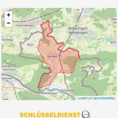
+
−
Leaflet
|
©
OpenStreetMap