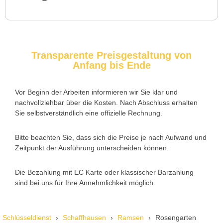
Daniel W. aus Uster
D
Zuverlässiger Service bei einem verlorenen Haustürschlüssel.
Die Tür wurde ohne Kratzer geöffnet, nur der Preis war leicht
Transparente Preisgestaltung von
höher als erwartet – aber nachvollziehbar erklärt.
Anfang bis Ende
Vor Beginn der Arbeiten informieren wir Sie klar und
nachvollziehbar über die Kosten. Nach Abschluss erhalten
Sie selbstverständlich eine offizielle Rechnung.
Nadine H. aus Aadorf
N
Bitte beachten Sie, dass sich die Preise je nach Aufwand und
Zeitpunkt der Ausführung unterscheiden können.
Wir standen mit den Kindern vor verschlossener Tür – der
Monteur war in 30 Minuten da. Schnelle Hilfe, fairer Preis und
Die Bezahlung mit EC Karte oder klassischer Barzahlung
super freundlich. Würde ich sofort weiterempfehlen!
sind bei uns für Ihre Annehmlichkeit möglich.
Schlüsseldienst
Schaffhausen
Ramsen
Rosengarten