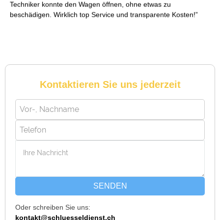
Reto S. aus Zürich
R
Notöffnung bei meiner alten Balkontür war nötig. Ich dachte
schon, sie müsste aufgebrochen werden, aber der Fachmann
hatte sie in wenigen Minuten offen. Sehr beeindruckt!
Kontaktieren Sie uns jederzeit
Michael B. aus Bassersdorf
M
Ich musste wegen eines abgebrochenen Schlüssels den
Service rufen. Techniker war schnell da, aber das Ersatzteil
(Zylinder) war nicht sofort verfügbar. Kam am nächsten Tag.
Trotzdem zufrieden.
SENDEN
Oder schreiben Sie uns:
kontakt@schluesseldienst.ch