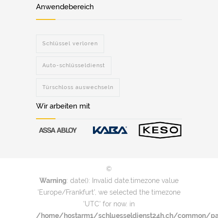
Anwendebereich
Schlüssel verloren
Auto-schlüsseldienst
Türschloss auswechseln
Wir arbeiten mit
©
Warning
: date(): Invalid date.timezone value
'Europe/Frankfurt', we selected the timezone
'UTC' for now. in
/home/hostarm1/schluesseldienst24h.ch/common/par