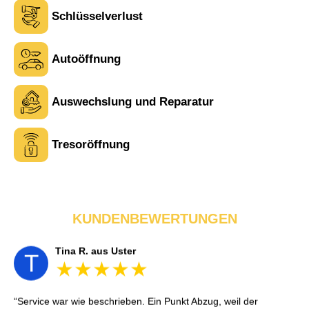
Laura M. aus Zürich
L
Schlüsselverlust
Autoöffnung
Sehr freundlich am Telefon und vor Ort. Die Türöffnung ging
schnell, aber ich musste 5 Minuten auf den Rückruf warten.
Insgesamt aber ein guter und seriöser Service.
Auswechslung und Reparatur
Tresoröffnung
Tina R. aus Uster
T
Service war wie beschrieben. Ein Punkt Abzug, weil der
KUNDENBEWERTUNGEN
Monteur zuerst an die falsche Adresse fuhr – wurde aber schnell
korrigiert. Sonst alles sehr professionell.