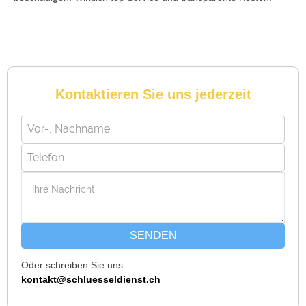
schon, sie müsste aufgebrochen werden, aber der Fachmann
hatte sie in wenigen Minuten offen. Sehr beeindruckt!
Kontaktieren Sie uns jederzeit
Michael B. aus Bassersdorf
M
Ich musste wegen eines abgebrochenen Schlüssels den
Service rufen. Techniker war schnell da, aber das Ersatzteil
(Zylinder) war nicht sofort verfügbar. Kam am nächsten Tag.
Trotzdem zufrieden.
SENDEN
Daniel W. aus Uster
D
Oder schreiben Sie uns:
kontakt@schluesseldienst.ch
Zuverlässiger Service bei einem verlorenen Haustürschlüssel.