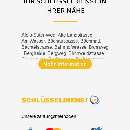
IHR SCHLÜSSELDIENST IN
IHRER NÄHE
Alois-Suter-Weg
Alte Landstrasse
,
,
Am Wasser
Bächaustrasse
Bächmatt
,
,
,
Bachtelstrasse
Bahnhofstrasse
Bahnweg
,
,
Berghalde
Bergweg
Birchweidstrasse
,
,
,
,
Blumenweg
Bodmerweg
Breitenstrasse
,
,
,
Mehr Information
Churerstrasse
Dammweg
,
,
Deuberrainweg
Drei Eidgenossen
,
,
Driesbüelstrasse
Egglirain
Eggliweg
,
,
,
Eichenstrasse
Eichholzstrasse
Erlenmatt
,
,
Etzelblickweg
Etzelstrasse
,
,
,
Eulenbachstrasse
Eulenweg
,
,
Fällmisstrasse
Felsenstrasse
Floraweg
,
,
,
Friedhofweg
Frohmattstrasse
,
,
Gartenstrasse
Gehrenstrasse
,
,
Unsere zahlungsmethoden
Gnosseweg
Grützenstrasse
Gwattstrasse
,
,
Haabweg
Hafenweg
Haltenweg
,
,
,
,