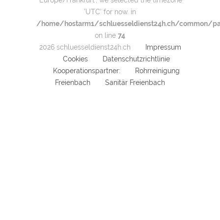
'Europe/Frankfurt', we selected the timezone
Waldisbergweg
Waldweg
,
,
'UTC' for now. in
Walenseeliweg
Wannenweid
,
,
/home/hostarm1/schluesseldienst24h.ch/common/par
Weidstrasse
Weinbergstrasse
,
,
on line
74
Weingarten
Werkstrasse
Wiesenstrasse
,
,
,
2026 schluesseldienst24h.ch
Impressum
Wilenstrasse
Wilerweidstrasse
,
,
Wilhelmshof
Windeggweg
Cookies
Datenschutzrichtlinie
,
,
Wolleraustrasse
Kooperationspartner:
Rohrreinigung
Freienbach
Sanitär Freienbach