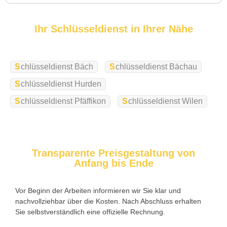
Die Tür wurde ohne Kratzer geöffnet, nur der Preis war leicht
höher als erwartet – aber nachvollziehbar erklärt.
Ihr Schlüsseldienst in Ihrer Nähe
Schlüsseldienst Bäch
Schlüsseldienst Bächau
Nadine H. aus Aadorf
N
Schlüsseldienst Hurden
Schlüsseldienst Pfäffikon
Schlüsseldienst Wilen
Wir standen mit den Kindern vor verschlossener Tür – der
Monteur war in 30 Minuten da. Schnelle Hilfe, fairer Preis und
super freundlich. Würde ich sofort weiterempfehlen!
Transparente Preisgestaltung von
Anfang bis Ende
Vor Beginn der Arbeiten informieren wir Sie klar und
nachvollziehbar über die Kosten. Nach Abschluss erhalten
Sie selbstverständlich eine offizielle Rechnung.