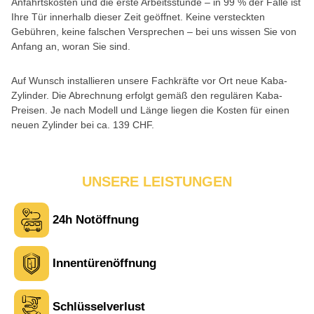
Anfahrtskosten und die erste Arbeitsstunde – in 99 % der Fälle ist
Ihre Tür innerhalb dieser Zeit geöffnet. Keine versteckten
Gebühren, keine falschen Versprechen – bei uns wissen Sie von
Anfang an, woran Sie sind.
Auf Wunsch installieren unsere Fachkräfte vor Ort neue Kaba-
Zylinder. Die Abrechnung erfolgt gemäß den regulären Kaba-
Preisen. Je nach Modell und Länge liegen die Kosten für einen
neuen Zylinder bei ca. 139 CHF.
UNSERE LEISTUNGEN
24h Notöffnung
Innentürenöffnung
Laura M. aus Zürich
L
Schlüsselverlust