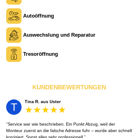
Sehr freundlich am Telefon und vor Ort. Die Türöffnung ging
schnell, aber ich musste 5 Minuten auf den Rückruf warten.
Insgesamt aber ein guter und seriöser Service.
Autoöffnung
Auswechslung und Reparatur
Tina R. aus Uster
T
Tresoröffnung
Service war wie beschrieben. Ein Punkt Abzug, weil der
Monteur zuerst an die falsche Adresse fuhr – wurde aber schnell
korrigiert. Sonst alles sehr professionell.
KUNDENBEWERTUNGEN
Julia K. aus Winterthur
J
Ich habe mich morgens aus meiner Wohnung ausgesperrt. Der