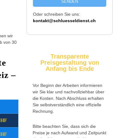
SENDEN
Oder schreiben Sie uns:
kontakt@schluesseldienst.ch
hen wir
lb von 30
Transparente
te
Preisgestaltung von
Anfang bis Ende
iz –
Vor Beginn der Arbeiten informieren
wir Sie klar und nachvollziehbar über
die Kosten. Nach Abschluss erhalten
Sie selbstverständlich eine offizielle
Wochentag
Zusatzkosten
Rechnung.
CHF
(09:00 - 17:00 Uhr)
Montag - Freitag
Bitte beachten Sie, dass sich die
Preise je nach Aufwand und Zeitpunkt
CHF
(17:00 - 22:00 Uhr)
Montag - Freitag