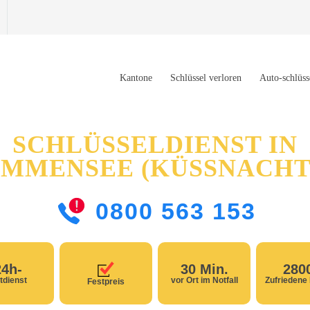
Kantone
Schlüssel verloren
Auto-schlüss
SCHLÜSSELDIENST IN
IMMENSEE (KÜSSNACHT
0800 563 153
24h-
30 Min.
280
tdienst
vor Ort im Notfall
Zufriedene
Festpreis