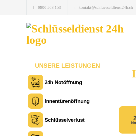
0800 563 153
kontakt@schluesseldienst24h.ch
UNSERE LEISTUNGEN
24h Notöffnung
Innentürenöffnung
Schlüsselverlust
No