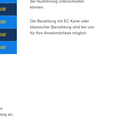
der Ausführung unterscheiden
können.
CHF
(22:00 - 08:00 Uhr)
Montag - Freitag
Die Bezahlung mit EC Karte oder
CHF
(08:00 - 17:00 Uhr)
Samstag
klassischer Barzahlung sind bei uns
für Ihre Annehmlichkeit möglich.
CHF
(ganztägig)
Sonntag/Feiertag
CHF
Storno vor Ort
Zurück
Weitere Infos *klick hier*
ne
fang an,