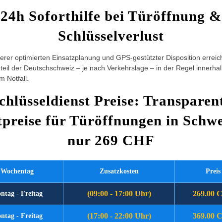
24h Soforthilfe bei Türöffnung &
Schlüsselverlust
rer optimierten Einsatzplanung und GPS-gestützter Disposition erreic
eil der Deutschschweiz – je nach Verkehrslage – in der Regel innerha
m Notfall.
chlüsseldienst Preise: Transparen
tpreise für Türöffnungen in Schwe
nur 269 CHF
Wochentag
Zusatzkosten
Preis
(09:00 - 17:00 Uhr)
269.00 
ntag - Freitag
(17:00 - 22:00 Uhr)
369.00 
ntag - Freitag