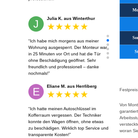
Mo
Julia K. aus Winterthur
J
So
Ich habe mich morgens aus meiner
Wohnung ausgesperrt. Der Monteur war
S
in 25 Minuten vor Ort und hat die Tür
ohne Beschädigung geöffnet. Sehr
freundlich und professionell – danke
nochmals!
Eliane M. aus Herrliberg
E
Festpreis 
Von Monta
Ich hatte meinen Autoschlüssel im
garantier
Kofferraum vergessen. Der Techniker
Arbeitsst
konnte den Wagen öffnen, ohne etwas
versteckt
zu beschädigen. Wirklich top Service und
woran Sie
transparente Kosten!