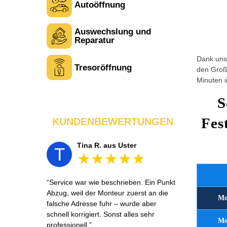
Autoöffnung
Auswechslung und
Laura M. aus Zürich
L
Reparatur
Dank unse
Tresoröffnung
den Großt
Sehr freundlich am Telefon und vor Ort.
Minuten i
Die Türöffnung ging schnell, aber ich
musste 5 Minuten auf den Rückruf
S
warten. Insgesamt aber ein guter und
seriöser Service.
Fes
KUNDENBEWERTUNGEN
Tina R. aus Uster
T
Service war wie beschrieben. Ein Punkt
Abzug, weil der Monteur zuerst an die
Mo
falsche Adresse fuhr – wurde aber
schnell korrigiert. Sonst alles sehr
Mo
professionell.