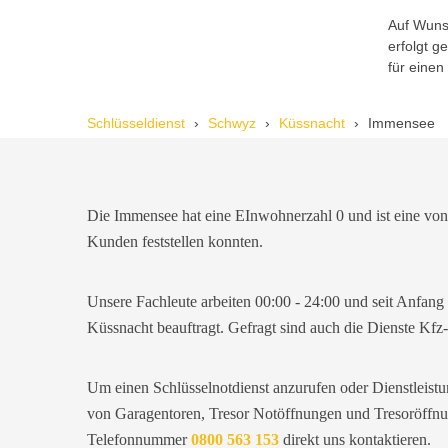
Auf Wunsc
erfolgt 
Reto S. aus Zürich
R
für einen
Schlüsseldienst
Schwyz
Küssnacht
Immensee
Notöffnung bei meiner alten Balkontür
war nötig. Ich dachte schon, sie müsste
aufgebrochen werden, aber der
Fachmann hatte sie in wenigen Minuten
offen. Sehr beeindruckt!
Die Immensee hat eine EInwohnerzahl 0 und ist eine von 
Kunden feststellen konnten.
Michael B. aus Bassersdorf
M
Unsere Fachleute arbeiten 00:00 - 24:00 und seit Anfan
Küssnacht beauftragt. Gefragt sind auch die Dienste Kf
Ich musste wegen eines
abgebrochenen Schlüssels den Service
Um einen Schlüsselnotdienst anzurufen oder Dienstleistu
rufen. Techniker war schnell da, aber
das Ersatzteil (Zylinder) war nicht sofort
von Garagentoren, Tresor Notöffnungen und Tresoröffnun
verfügbar. Kam am nächsten Tag.
Telefonnummer
0800 563 153
direkt uns kontaktieren.