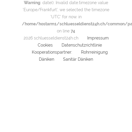
Warning
: date(): Invalid date.timezone value
'Europe/Frankfurt', we selected the timezone
'UTC' for now. in
/home/hostarm1/schluesseldienst24h.ch/common/par
on line
74
2026 schluesseldienst24h.ch
Impressum
Cookies
Datenschutzrichtlinie
Kooperationspartner:
Rohrreinigung
Däniken
Sanitär Däniken