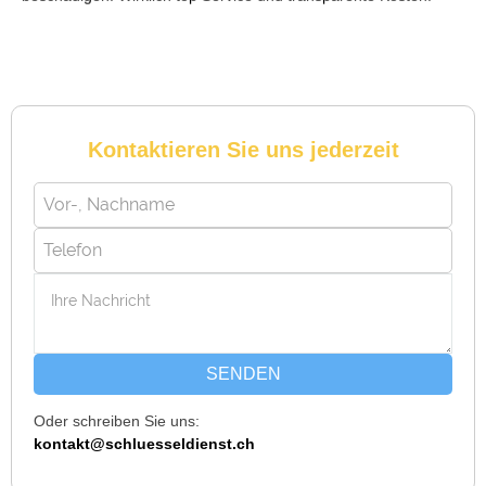
Reto S. aus Zürich
R
Kontaktieren Sie uns jederzeit
Notöffnung bei meiner alten Balkontür war nötig. Ich dachte
schon, sie müsste aufgebrochen werden, aber der Fachmann
hatte sie in wenigen Minuten offen. Sehr beeindruckt!
Michael B. aus Bassersdorf
M
SENDEN
Oder schreiben Sie uns:
Ich musste wegen eines abgebrochenen Schlüssels den
kontakt@schluesseldienst.ch
Service rufen. Techniker war schnell da, aber das Ersatzteil
(Zylinder) war nicht sofort verfügbar. Kam am nächsten Tag.