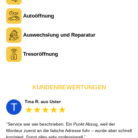
Autoöffnung
Laura M. aus Zürich
Auswechslung und Reparatur
L
Tresoröffnung
Sehr freundlich am Telefon und vor Ort. Die Türöffnung ging
schnell, aber ich musste 5 Minuten auf den Rückruf warten.
Insgesamt aber ein guter und seriöser Service.
KUNDENBEWERTUNGEN
Tina R. aus Uster
T
Service war wie beschrieben. Ein Punkt Abzug, weil der
Monteur zuerst an die falsche Adresse fuhr – wurde aber schnell
korrigiert. Sonst alles sehr professionell.