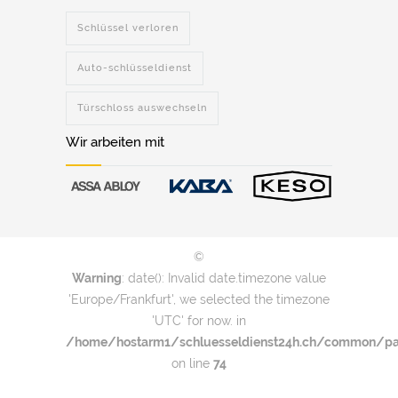
Schlüssel verloren
Auto-schlüsseldienst
Türschloss auswechseln
Wir arbeiten mit
©
Warning
: date(): Invalid date.timezone value
'Europe/Frankfurt', we selected the timezone
'UTC' for now. in
/home/hostarm1/schluesseldienst24h.ch/common/par
on line
74