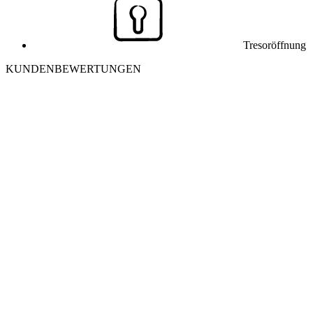
Tresoröffnung
KUNDENBEWERTUNGEN
J
Julia K. aus Winterthur
Ich habe mich morgens aus meiner Wohnung ausgesperrt. Der
Monteur war in 25 Minuten vor Ort und hat die Tür ohne
Beschädigung geöffnet. Sehr freundlich und professionell – danke
nochmals!