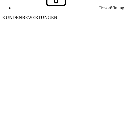
Tresoröffnung
KUNDENBEWERTUNGEN
J
Julia K. aus Winterthur
Ich habe mich morgens aus meiner Wohnung ausgesperrt. Der
Monteur war in 25 Minuten vor Ort und hat die Tür ohne
Beschädigung geöffnet. Sehr freundlich und professionell – danke
nochmals!