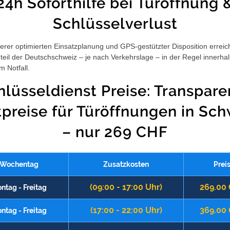
24h Soforthilfe bei Türöffnung 
Schlüsselverlust
rer optimierten Einsatzplanung und GPS-gestützter Disposition erreic
eil der Deutschschweiz – je nach Verkehrslage – in der Regel innerha
m Notfall.
hlüsseldienst Preise: Transpare
tpreise für Türöffnungen in Sch
– nur 269 CHF
Wochentag
Zusatzkosten
Prei
(09:00 - 17:00 Uhr)
269.00
ntag - Freitag
(17:00 - 22:00 Uhr)
369.00
ntag - Freitag