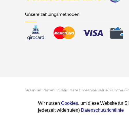
Unsere zahlungsmethoden
Warning
: date(): Invalid date.timezone value 'Europe/F
Wir nutzen
Cookies
, um diese Website für S
jederzeit widerrufen)
Datenschutzrichtlinie
Warning
: date(): Invalid date.timezone value 'Europe/F
2026 schluesseldienst24h.ch
Impress