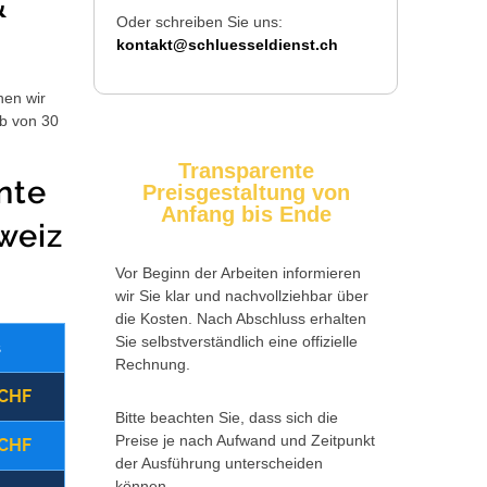
&
Oder schreiben Sie uns:
kontakt@schluesseldienst.ch
hen wir
lb von 30
Transparente
nte
Preisgestaltung von
Anfang bis Ende
weiz
Vor Beginn der Arbeiten informieren
wir Sie klar und nachvollziehbar über
die Kosten. Nach Abschluss erhalten
Sie selbstverständlich eine offizielle
s
Wochentag
Zusatzkosten
Rechnung.
 CHF
(09:00 - 17:00 Uhr)
Montag - Freitag
Bitte beachten Sie, dass sich die
Preise je nach Aufwand und Zeitpunkt
 CHF
(17:00 - 22:00 Uhr)
Montag - Freitag
der Ausführung unterscheiden
können.