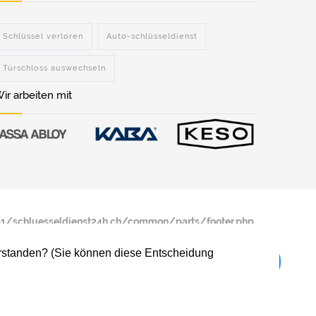
Schlüssel verloren
Auto-schlüsseldienst
Türschloss auswechseln
ir arbeiten mit
/schluesseldienst24h.ch/common/parts/footer.php
verstanden? (Sie können diese Entscheidung
/schluesseldienst24h.ch/common/parts/footer.php
Rohrreinigung Zullwil
Sanitär Zullwil