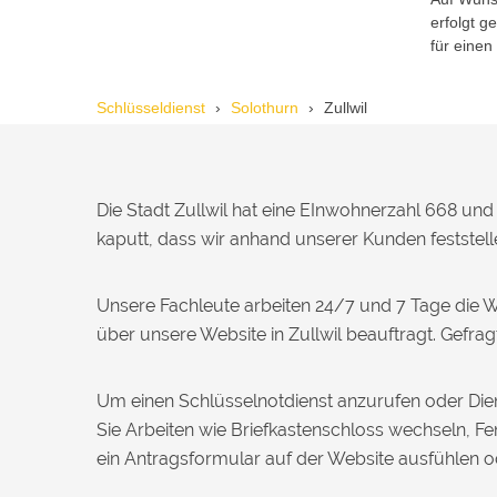
erfolgt 
Reto S. aus Zürich
R
für einen
Schlüsseldienst
Solothurn
Zullwil
Notöffnung bei meiner alten Balkontür
war nötig. Ich dachte schon, sie müsste
aufgebrochen werden, aber der
Fachmann hatte sie in wenigen Minuten
offen. Sehr beeindruckt!
Die Stadt Zullwil hat eine EInwohnerzahl 668 und 
kaputt, dass wir anhand unserer Kunden feststell
Michael B. aus Bassersdorf
M
Unsere Fachleute arbeiten 24/7 und 7 Tage die 
über unsere Website in Zullwil beauftragt. Gef
Ich musste wegen eines
abgebrochenen Schlüssels den Service
Um einen Schlüsselnotdienst anzurufen oder Dien
rufen. Techniker war schnell da, aber
das Ersatzteil (Zylinder) war nicht sofort
Sie Arbeiten wie Briefkastenschloss wechseln, 
verfügbar. Kam am nächsten Tag.
ein Antragsformular auf der Website ausfühlen
Trotzdem zufrieden.