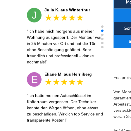
Mo
Julia K. aus Winterthur
J
Son
Ich habe mich morgens aus meiner
Wohnung ausgesperrt. Der Monteur war
S
in 25 Minuten vor Ort und hat die Tür
ohne Beschädigung geöffnet. Sehr
freundlich und professionell – danke
nochmals!
Eliane M. aus Herrliberg
E
Festpreis 
Von Monta
Ich hatte meinen Autoschlüssel im
garantier
Kofferraum vergessen. Der Techniker
Arbeitsst
konnte den Wagen öffnen, ohne etwas
versteckt
zu beschädigen. Wirklich top Service und
woran Sie
transparente Kosten!
Auf Wunsc