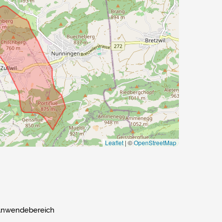
Leaflet
|
©
OpenStreetMap
nwendebereich