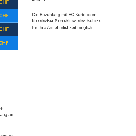
 CHF
(22:00 - 08:00 Uhr)
Montag - Freitag
Die Bezahlung mit EC Karte oder
 CHF
(08:00 - 17:00 Uhr)
Samstag
klassischer Barzahlung sind bei uns
für Ihre Annehmlichkeit möglich.
 CHF
(ganztägig)
Sonntag/Feiertag
 CHF
Storno vor Ort
Zurück 
Weitere Infos *klick hier*
ne
fang an,
echnung