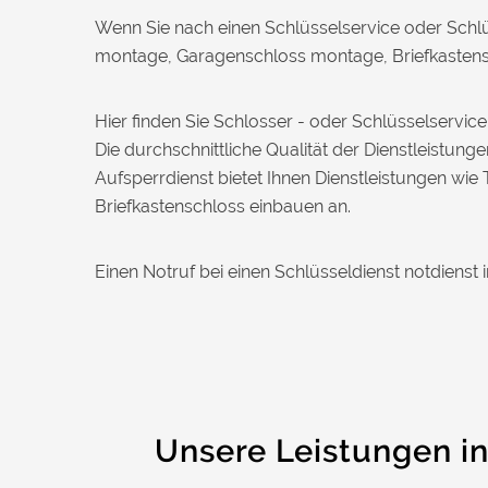
Daniel W. aus Uster
Wenn Sie nach einen Schlüsselservice oder Schl
D
montage, Garagenschloss montage, Briefkastensc
Zuverlässiger Service bei einem
Hier finden Sie Schlosser - oder Schlüsselserv
verlorenen Haustürschlüssel. Die Tür
wurde ohne Kratzer geöffnet, nur der
Die durchschnittliche Qualität der Dienstleistung
Preis war leicht höher als erwartet – aber
Aufsperrdienst bietet Ihnen Dienstleistungen w
nachvollziehbar erklärt.
Briefkastenschloss einbauen an.
Nadine H. aus Aadorf
N
Einen Notruf bei einen Schlüsseldienst notdienst i
Wir standen mit den Kindern vor
verschlossener Tür – der Monteur war in
30 Minuten da. Schnelle Hilfe, fairer
Preis und super freundlich. Würde ich
sofort weiterempfehlen!
Unsere Leistungen in