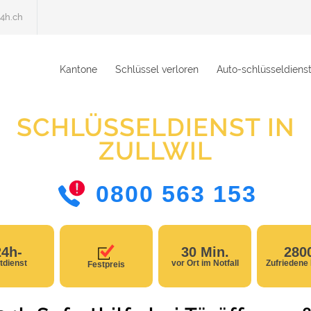
4h.ch
Kantone
Schlüssel verloren
Auto-schlüsseldiens
SCHLÜSSELDIENST IN
ZULLWIL
0800 563 153
24h-
30 Min.
280
tdienst
vor Ort im Notfall
Zufriedene
Festpreis