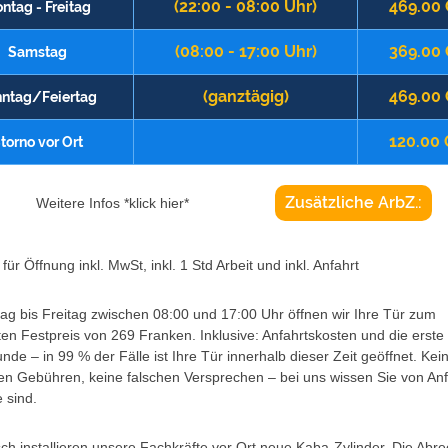
(22:00 - 08:00 Uhr)
469.00
ntag - Freitag
(08:00 - 17:00 Uhr)
369.00
Samstag
(ganztägig)
469.00
ntag/Feiertag
120.00
torno vor Ort
Zusätzliche ArbZ.:
Weitere Infos *klick hier*
für Öffnung inkl. MwSt, inkl. 1 Std Arbeit und inkl. Anfahrt
g bis Freitag zwischen 08:00 und 17:00 Uhr öffnen wir Ihre Tür zum
ten Festpreis von 269 Franken. Inklusive: Anfahrtskosten und die erste
unde – in 99 % der Fälle ist Ihre Tür innerhalb dieser Zeit geöffnet. Kei
en Gebühren, keine falschen Versprechen – bei uns wissen Sie von An
 sind.
h installieren unsere Fachkräfte vor Ort neue Kaba-Zylinder. Die Abr