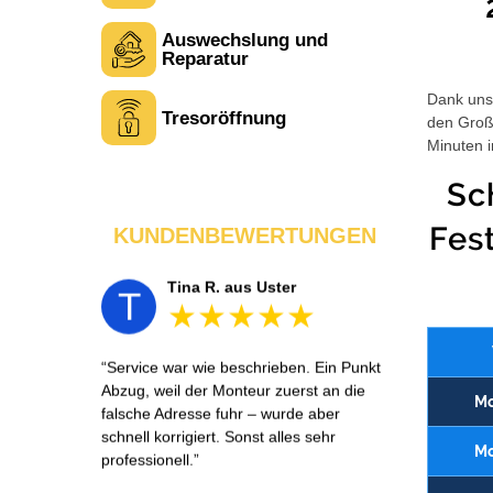
Auswechslung und
Laura M. aus Zürich
L
Reparatur
Dank unse
Tresoröffnung
den Großt
Sehr freundlich am Telefon und vor Ort.
Minuten i
Die Türöffnung ging schnell, aber ich
musste 5 Minuten auf den Rückruf
Sc
warten. Insgesamt aber ein guter und
seriöser Service.
Fes
KUNDENBEWERTUNGEN
Tina R. aus Uster
T
Service war wie beschrieben. Ein Punkt
Abzug, weil der Monteur zuerst an die
Mo
falsche Adresse fuhr – wurde aber
schnell korrigiert. Sonst alles sehr
Mo
professionell.