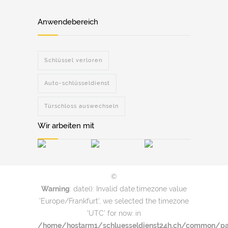
Anwendebereich
Schlüssel verloren
Auto-schlüsseldienst
Türschloss auswechseln
Wir arbeiten mit
©
Warning
: date(): Invalid date.timezone value
'Europe/Frankfurt', we selected the timezone
'UTC' for now. in
/home/hostarm1/schluesseldienst24h.ch/common/par