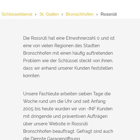
Schlüsseldienst
St. Gallen
Bronschhofen
Rossrüti
Nadine H. aus Aadorf
N
Die Rossrüti hat eine EInwohnerzahl 0 und ist
Wir standen mit den Kindern vor verschlossener Tür – der
eine von vielen Regionen des Stadten
Monteur war in 30 Minuten da. Schnelle Hilfe, fairer Preis und
Bronschhofen mit einen häufig auftretenden
super freundlich. Würde ich sofort weiterempfehlen!
Problem wie der Schlüssel steckt von ihnen,
dass wir anhand unserer Kunden feststellen
konnten.
Unsere Fachleute arbeiten sieben Tage die
Woche rund um die Uhr und seit Anfang
2005 bis heute wurden wir von -INF Kunden
mit dringende und präventiven Aufträgen
über unsere Website in Rossrüti
Bronschhofen beauftragt. Gefragt sind auch
die Dienste Garagenöffnung,