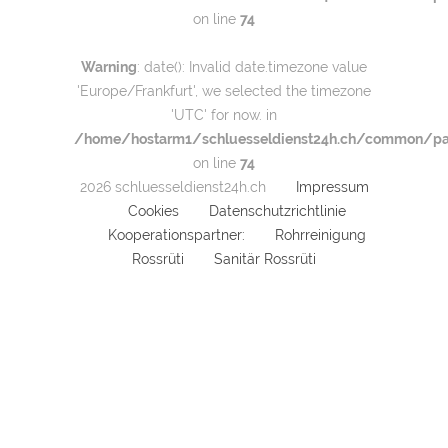
on line
74
Warning
: date(): Invalid date.timezone value
'Europe/Frankfurt', we selected the timezone
'UTC' for now. in
/home/hostarm1/schluesseldienst24h.ch/common/par
on line
74
2026 schluesseldienst24h.ch
Impressum
Cookies
Datenschutzrichtlinie
Kooperationspartner:
Rohrreinigung
Rossrüti
Sanitär Rossrüti