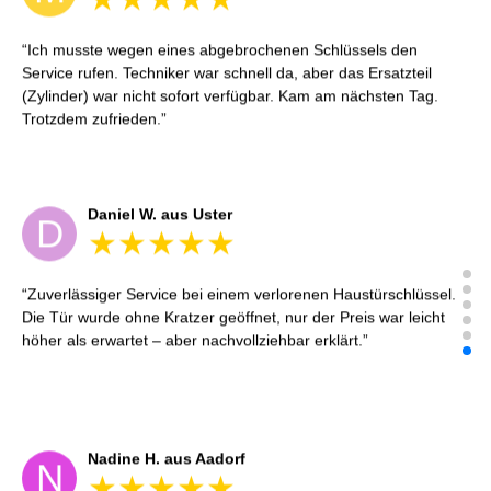
Tina R. aus Uster
T
Service war wie beschrieben. Ein Punkt Abzug, weil der
Monteur zuerst an die falsche Adresse fuhr – wurde aber schnell
korrigiert. Sonst alles sehr professionell.
Julia K. aus Winterthur
J
Ich habe mich morgens aus meiner Wohnung ausgesperrt. Der
Monteur war in 25 Minuten vor Ort und hat die Tür ohne
Beschädigung geöffnet. Sehr freundlich und professionell –
danke nochmals!