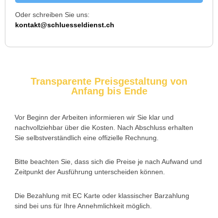
Oder schreiben Sie uns:
kontakt@schluesseldienst.ch
Michael B. aus Bassersdorf
M
Ich musste wegen eines abgebrochenen Schlüssels den
Transparente Preisgestaltung von
Service rufen. Techniker war schnell da, aber das Ersatzteil
Anfang bis Ende
(Zylinder) war nicht sofort verfügbar. Kam am nächsten Tag.
Trotzdem zufrieden.
Vor Beginn der Arbeiten informieren wir Sie klar und
nachvollziehbar über die Kosten. Nach Abschluss erhalten
Sie selbstverständlich eine offizielle Rechnung.
Daniel W. aus Uster
D
Bitte beachten Sie, dass sich die Preise je nach Aufwand und
Zeitpunkt der Ausführung unterscheiden können.
Zuverlässiger Service bei einem verlorenen Haustürschlüssel.
Die Tür wurde ohne Kratzer geöffnet, nur der Preis war leicht
Die Bezahlung mit EC Karte oder klassischer Barzahlung
höher als erwartet – aber nachvollziehbar erklärt.
sind bei uns für Ihre Annehmlichkeit möglich.