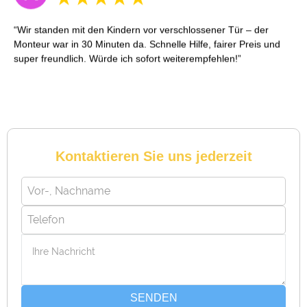
Eliane M. aus Herrliberg
E
Ich hatte meinen Autoschlüssel im Kofferraum vergessen. Der
Techniker konnte den Wagen öffnen, ohne etwas zu
beschädigen. Wirklich top Service und transparente Kosten!
Kontaktieren Sie uns jederzeit
Reto S. aus Zürich
R
Notöffnung bei meiner alten Balkontür war nötig. Ich dachte
schon, sie müsste aufgebrochen werden, aber der Fachmann
hatte sie in wenigen Minuten offen. Sehr beeindruckt!
SENDEN