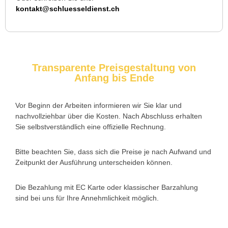
Ich musste wegen eines abgebrochenen Schlüssels den
kontakt@schluesseldienst.ch
Service rufen. Techniker war schnell da, aber das Ersatzteil
(Zylinder) war nicht sofort verfügbar. Kam am nächsten Tag.
Trotzdem zufrieden.
Transparente Preisgestaltung von
Anfang bis Ende
Daniel W. aus Uster
D
Vor Beginn der Arbeiten informieren wir Sie klar und
nachvollziehbar über die Kosten. Nach Abschluss erhalten
Zuverlässiger Service bei einem verlorenen Haustürschlüssel.
Sie selbstverständlich eine offizielle Rechnung.
Die Tür wurde ohne Kratzer geöffnet, nur der Preis war leicht
höher als erwartet – aber nachvollziehbar erklärt.
Bitte beachten Sie, dass sich die Preise je nach Aufwand und
Zeitpunkt der Ausführung unterscheiden können.
Die Bezahlung mit EC Karte oder klassischer Barzahlung
Nadine H. aus Aadorf
N
sind bei uns für Ihre Annehmlichkeit möglich.