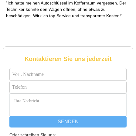
Ich hatte meinen Autoschlüssel im Kofferraum vergessen. Der
Techniker konnte den Wagen öffnen, ohne etwas zu
beschädigen. Wirklich top Service und transparente Kosten!
Reto S. aus Zürich
R
Kontaktieren Sie uns jederzeit
Notöffnung bei meiner alten Balkontür war nötig. Ich dachte
schon, sie müsste aufgebrochen werden, aber der Fachmann
hatte sie in wenigen Minuten offen. Sehr beeindruckt!
Michael B. aus Bassersdorf
M
SENDEN
Oder schreiben Sie uns: