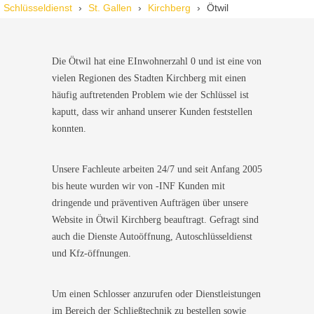
Wir standen mit den Kindern vor verschlossener Tür – der
Schlüsseldienst
St. Gallen
Kirchberg
Ötwil
Monteur war in 30 Minuten da. Schnelle Hilfe, fairer Preis und
super freundlich. Würde ich sofort weiterempfehlen!
Die Ötwil hat eine EInwohnerzahl 0 und ist eine von
vielen Regionen des Stadten Kirchberg mit einen
häufig auftretenden Problem wie der Schlüssel ist
kaputt, dass wir anhand unserer Kunden feststellen
konnten.
Unsere Fachleute arbeiten 24/7 und seit Anfang 2005
bis heute wurden wir von -INF Kunden mit
dringende und präventiven Aufträgen über unsere
Website in Ötwil Kirchberg beauftragt. Gefragt sind
auch die Dienste Autoöffnung, Autoschlüsseldienst
und Kfz-öffnungen.
Um einen Schlosser anzurufen oder Dienstleistungen
im Bereich der Schließtechnik zu bestellen sowie