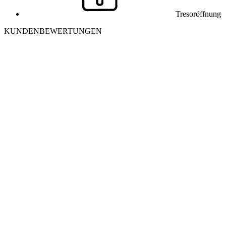
Tresoröffnung
KUNDENBEWERTUNGEN
J
Julia K. aus Winterthur
Ich habe mich morgens aus meiner Wohnung ausgesperrt. Der
Monteur war in 25 Minuten vor Ort und hat die Tür ohne
Beschädigung geöffnet. Sehr freundlich und professionell – danke
nochmals!