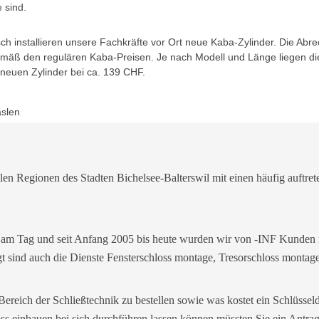
 sind.
h installieren unsere Fachkräfte vor Ort neue Kaba-Zylinder. Die Abr
gemäß den regulären Kaba-Preisen. Je nach Modell und Länge liegen di
 neuen Zylinder bei ca. 139 CHF.
aslen
elen Regionen des Stadten Bichelsee-Balterswil mit einen häufig auftret
 am Tag und seit Anfang 2005 bis heute wurden wir von -INF Kunden m
ragt sind auch die Dienste Fensterschloss montage, Tresorschloss mont
ereich der Schließtechnik zu bestellen sowie was kostet ein Schlüssel
ss einbauen bei sich durchführen lassen können müssten Sie ein Antra