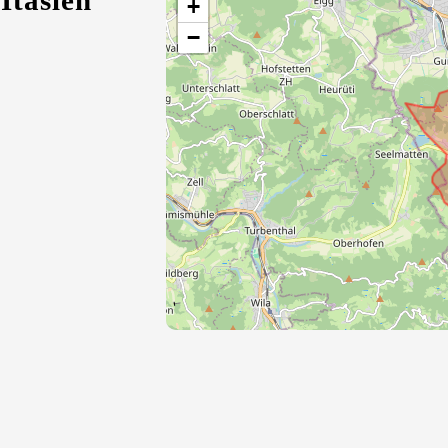
Itaslen
+
−