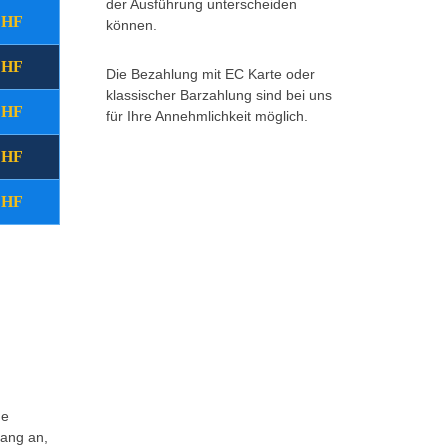
der Ausführung unterscheiden
CHF
(17:00 - 22:00 Uhr)
Montag - Freitag
können.
CHF
(22:00 - 08:00 Uhr)
Montag - Freitag
Die Bezahlung mit EC Karte oder
klassischer Barzahlung sind bei uns
CHF
(08:00 - 17:00 Uhr)
Samstag
für Ihre Annehmlichkeit möglich.
CHF
(ganztägig)
Sonntag/Feiertag
CHF
Storno vor Ort
Zurück
Weitere Infos *klick hier*
ne
fang an,