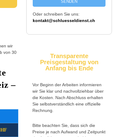
SENDEN
Oder schreiben Sie uns:
kontakt@schluesseldienst.ch
hen wir
lb von 30
Transparente
Preisgestaltung von
Anfang bis Ende
te
iz –
Vor Beginn der Arbeiten informieren
wir Sie klar und nachvollziehbar über
die Kosten. Nach Abschluss erhalten
Sie selbstverständlich eine offizielle
Rechnung.
Wochentag
Zusatzkosten
Bitte beachten Sie, dass sich die
CHF
(09:00 - 17:00 Uhr)
Montag - Freitag
Preise je nach Aufwand und Zeitpunkt