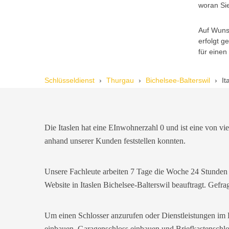
woran Sie
Reto S. aus Zürich
R
Auf Wunsc
erfolgt 
für einen
Notöffnung bei meiner alten Balkontür
war nötig. Ich dachte schon, sie müsste
Schlüsseldienst
Thurgau
Bichelsee-Balterswil
It
aufgebrochen werden, aber der
Fachmann hatte sie in wenigen Minuten
offen. Sehr beeindruckt!
Die Itaslen hat eine EInwohnerzahl 0 und ist eine von vi
Michael B. aus Bassersdorf
anhand unserer Kunden feststellen konnten.
M
Unsere Fachleute arbeiten 7 Tage die Woche 24 Stunden
Ich musste wegen eines
Website in Itaslen Bichelsee-Balterswil beauftragt. Gef
abgebrochenen Schlüssels den Service
rufen. Techniker war schnell da, aber
das Ersatzteil (Zylinder) war nicht sofort
Um einen Schlosser anzurufen oder Dienstleistungen im B
verfügbar. Kam am nächsten Tag.
einbauen, Garagenschloss einbauen und Briefkastenschlo