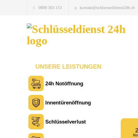
0800 563 153
kontakt@schluesseldienst24h.ch
UNSERE LEISTUNGEN
24h Notöffnung
Innentürenöffnung
Schlüsselverlust
No