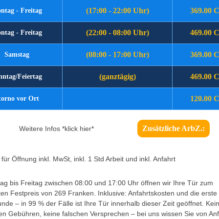
(17:00 - 22:00 Uhr)
369.00 
ntag - Freitag
(22:00 - 08:00 Uhr)
469.00 
ntag - Freitag
(08:00 - 17:00 Uhr)
369.00 
Samstag
(ganztägig)
469.00 
nntag/Feiertag
120.00 
torno vor Ort
Zusätzliche ArbZ.:
Weitere Infos *klick hier*
für Öffnung inkl. MwSt, inkl. 1 Std Arbeit und inkl. Anfahrt
g bis Freitag zwischen 08:00 und 17:00 Uhr öffnen wir Ihre Tür zum
ten Festpreis von 269 Franken. Inklusive: Anfahrtskosten und die erste
unde – in 99 % der Fälle ist Ihre Tür innerhalb dieser Zeit geöffnet. Kei
en Gebühren, keine falschen Versprechen – bei uns wissen Sie von An