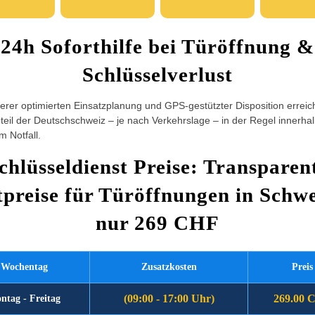
24h Soforthilfe bei Türöffnung &
Schlüsselverlust
rer optimierten Einsatzplanung und GPS-gestützter Disposition erreic
eil der Deutschschweiz – je nach Verkehrslage – in der Regel innerha
m Notfall.
chlüsseldienst Preise: Transparen
tpreise für Türöffnungen in Schwe
nur 269 CHF
Wochentag
Zusatzkosten
Preis
(09:00 - 17:00 Uhr)
269.00 
ntag - Freitag