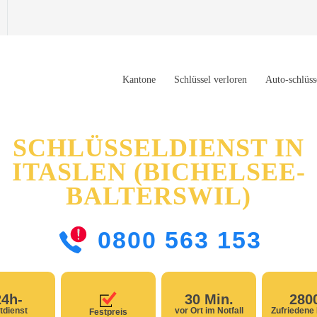
Kantone
Schlüssel verloren
Auto-schlüss
SCHLÜSSELDIENST IN
ITASLEN (BICHELSEE-
BALTERSWIL)
0800 563 153
24h-
30 Min.
280
tdienst
vor Ort im Notfall
Zufriedene
Festpreis