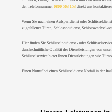
Trotzdem zufrieden.
der Telefonnummer
0800 563 153
direkt uns kontaktiere
Daniel W. aus Uster
D
Wenn Sie nach einen Aufsperrdienst oder Schlüsseldienst
zugefallener Türen, Schlossnotdienst, Schlosswechsel-sof
Zuverlässiger Service bei einem
verlorenen Haustürschlüssel. Die Tür
wurde ohne Kratzer geöffnet, nur der
Hier finden Sie Schlüsselnotdienst - oder Schlüsselserv
Preis war leicht höher als erwartet – aber
durchschnittliche Qualität der Dienstleistungen von unse
nachvollziehbar erklärt.
Schlüsselservice bietet Ihnen Dienstleistungen wie Tür
Nadine H. aus Aadorf
N
Einen Notruf bei einen Schlüsseldienst Notfall in der Ita
Wir standen mit den Kindern vor
verschlossener Tür – der Monteur war in
30 Minuten da. Schnelle Hilfe, fairer
Preis und super freundlich. Würde ich
sofort weiterempfehlen!