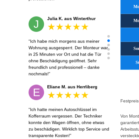
Mo
Julia K. aus Winterthur
J
Mo
Ich habe mich morgens aus meiner
Wohnung ausgesperrt. Der Monteur war
So
in 25 Minuten vor Ort und hat die Tür
ohne Beschädigung geöffnet. Sehr
S
freundlich und professionell – danke
nochmals!
Eliane M. aus Herrliberg
E
Festpreis 
Ich hatte meinen Autoschlüssel im
Kofferraum vergessen. Der Techniker
Von Monta
konnte den Wagen öffnen, ohne etwas
garantier
zu beschädigen. Wirklich top Service und
Arbeitsst
transparente Kosten!
versteckt