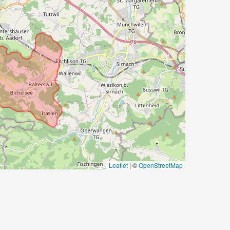
Leaflet
|
©
OpenStreetMap