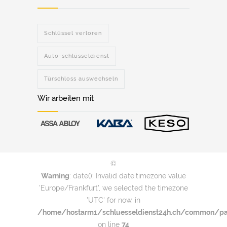
Schlüssel verloren
Auto-schlüsseldienst
Türschloss auswechseln
Wir arbeiten mit
©
Warning
: date(): Invalid date.timezone value
'Europe/Frankfurt', we selected the timezone
'UTC' for now. in
/home/hostarm1/schluesseldienst24h.ch/common/par
on line
74