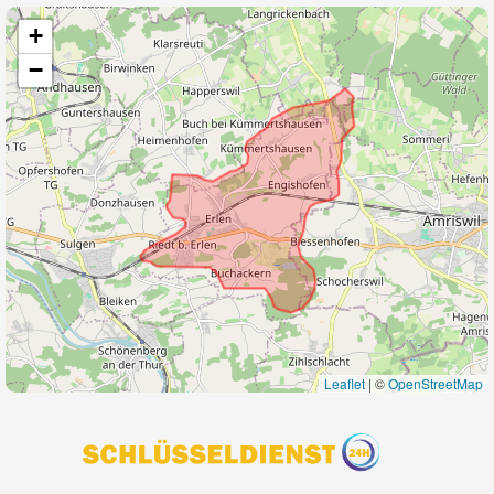
+
−
Leaflet
|
©
OpenStreetMap