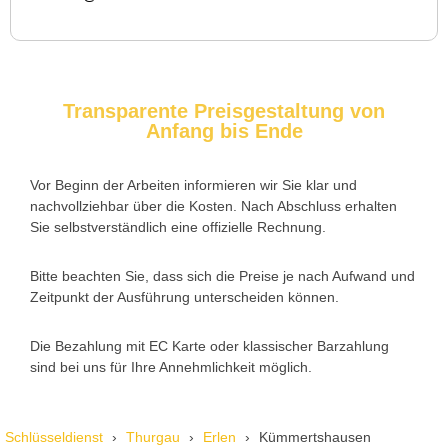
Service rufen. Techniker war schnell da, aber das Ersatzteil
(Zylinder) war nicht sofort verfügbar. Kam am nächsten Tag.
Trotzdem zufrieden.
Transparente Preisgestaltung von
Anfang bis Ende
Daniel W. aus Uster
D
Vor Beginn der Arbeiten informieren wir Sie klar und
nachvollziehbar über die Kosten. Nach Abschluss erhalten
Zuverlässiger Service bei einem verlorenen Haustürschlüssel.
Sie selbstverständlich eine offizielle Rechnung.
Die Tür wurde ohne Kratzer geöffnet, nur der Preis war leicht
höher als erwartet – aber nachvollziehbar erklärt.
Bitte beachten Sie, dass sich die Preise je nach Aufwand und
Zeitpunkt der Ausführung unterscheiden können.
Die Bezahlung mit EC Karte oder klassischer Barzahlung
Nadine H. aus Aadorf
N
sind bei uns für Ihre Annehmlichkeit möglich.
Wir standen mit den Kindern vor verschlossener Tür – der
Schlüsseldienst
Thurgau
Erlen
Kümmertshausen