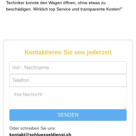
Techniker konnte den Wagen öffnen, ohne etwas zu
beschädigen. Wirklich top Service und transparente Kosten!
Reto S. aus Zürich
R
Kontaktieren Sie uns jederzeit
Notöffnung bei meiner alten Balkontür war nötig. Ich dachte
schon, sie müsste aufgebrochen werden, aber der Fachmann
hatte sie in wenigen Minuten offen. Sehr beeindruckt!
Michael B. aus Bassersdorf
M
SENDEN
Oder schreiben Sie uns:
Ich musste wegen eines abgebrochenen Schlüssels den
kontakt@schluesseldienst.ch