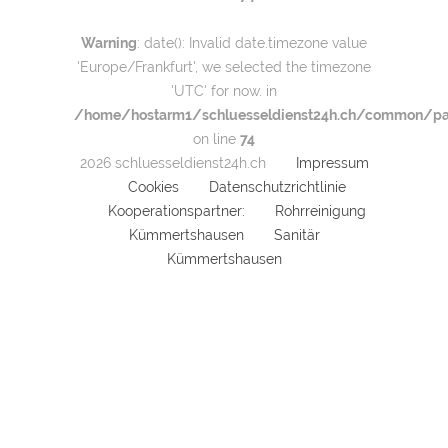
Warning
: date(): Invalid date.timezone value
'Europe/Frankfurt', we selected the timezone
'UTC' for now. in
/home/hostarm1/schluesseldienst24h.ch/common/par
on line
74
2026 schluesseldienst24h.ch
Impressum
Cookies
Datenschutzrichtlinie
Kooperationspartner:
Rohrreinigung
Kümmertshausen
Sanitär
Kümmertshausen