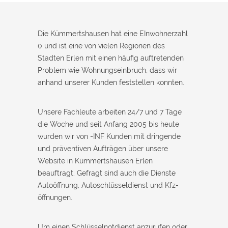
Monteur war in 30 Minuten da. Schnelle Hilfe, fairer Preis und
super freundlich. Würde ich sofort weiterempfehlen!
Die Kümmertshausen hat eine EInwohnerzahl
0 und ist eine von vielen Regionen des
Stadten Erlen mit einen häufig auftretenden
Problem wie Wohnungseinbruch, dass wir
anhand unserer Kunden feststellen konnten.
Unsere Fachleute arbeiten 24/7 und 7 Tage
die Woche und seit Anfang 2005 bis heute
wurden wir von -INF Kunden mit dringende
und präventiven Aufträgen über unsere
Website in Kümmertshausen Erlen
beauftragt. Gefragt sind auch die Dienste
Autoöffnung, Autoschlüsseldienst und Kfz-
öffnungen.
Um einen Schlüsselnotdienst anzurufen oder