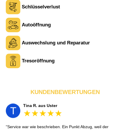
Schlüsselverlust
Autoöffnung
Laura M. aus Zürich
Auswechslung und Reparatur
L
Tresoröffnung
Sehr freundlich am Telefon und vor Ort. Die Türöffnung ging
schnell, aber ich musste 5 Minuten auf den Rückruf warten.
Insgesamt aber ein guter und seriöser Service.
KUNDENBEWERTUNGEN
Tina R. aus Uster
T
Service war wie beschrieben. Ein Punkt Abzug, weil der