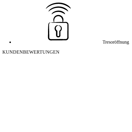
Tresoröffnung
KUNDENBEWERTUNGEN
J
Julia K. aus Winterthur
Ich habe mich morgens aus meiner Wohnung ausgesperrt. Der Monteu