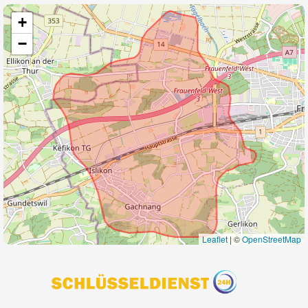
+
−
Leaflet
|
©
OpenStreetMap