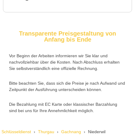
Service rufen. Techniker war schnell da, aber das Ersatzteil
(Zylinder) war nicht sofort verfügbar. Kam am nächsten Tag.
Trotzdem zufrieden.
Transparente Preisgestaltung von
Anfang bis Ende
Daniel W. aus Uster
D
Vor Beginn der Arbeiten informieren wir Sie klar und
nachvollziehbar über die Kosten. Nach Abschluss erhalten
Zuverlässiger Service bei einem verlorenen Haustürschlüssel.
Sie selbstverständlich eine offizielle Rechnung.
Die Tür wurde ohne Kratzer geöffnet, nur der Preis war leicht
höher als erwartet – aber nachvollziehbar erklärt.
Bitte beachten Sie, dass sich die Preise je nach Aufwand und
Zeitpunkt der Ausführung unterscheiden können.
Die Bezahlung mit EC Karte oder klassischer Barzahlung
Nadine H. aus Aadorf
N
sind bei uns für Ihre Annehmlichkeit möglich.
Wir standen mit den Kindern vor verschlossener Tür – der
Schlüsseldienst
Thurgau
Gachnang
Niederwil