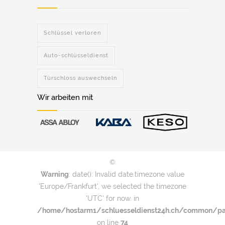
Schlüssel verloren
Auto-schlüsseldienst
Türschloss auswechseln
Wir arbeiten mit
©
Warning
: date(): Invalid date.timezone value
'Europe/Frankfurt', we selected the timezone
'UTC' for now. in
/home/hostarm1/schluesseldienst24h.ch/common/par
on line
74