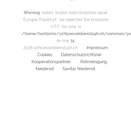
Warning
: date(): Invalid date.timezone value
'Europe/Frankfurt', we selected the timezone
'UTC' for now. in
/home/hostarm1/schluesseldienst24h.ch/common/par
on line
74
2026 schluesseldienst24h.ch
Impressum
Cookies
Datenschutzrichtlinie
Kooperationspartner:
Rohrreinigung
Niederwil
Sanitär Niederwil