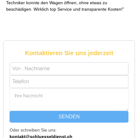
Techniker konnte den Wagen öffnen, ohne etwas zu
beschädigen. Wirklich top Service und transparente Kosten!
Reto S. aus Zürich
R
Kontaktieren Sie uns jederzeit
Notöffnung bei meiner alten Balkontür war nötig. Ich dachte
schon, sie müsste aufgebrochen werden, aber der Fachmann
hatte sie in wenigen Minuten offen. Sehr beeindruckt!
Michael B. aus Bassersdorf
M
SENDEN
Oder schreiben Sie uns:
Ich musste wegen eines abgebrochenen Schlüssels den
kontakt@schluesseldienst.ch