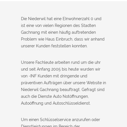
Monteur war in 30 Minuten da. Schnelle Hilfe, fairer Preis und
super freundlich. Würde ich sofort weiterempfehlen!
Die Niederwil hat eine EInwohnerzahl 0 und
ist eine von vielen Regionen des Stadten
Gachnang mit einen häufig auftretenden
Problem wie Haus Einbruch, dass wir anhand
unserer Kunden feststellen konnten.
Unsere Fachleute arbeiten rund um die uhr
und seit Anfang 2005 bis heute wurden wir
von -INF Kunden mit dringende und
präventiven Aufträgen über unsere Website in
Niederwil Gachnang beauftragt. Gefragt sind
auch die Dienste Auto Notöffnungen,
Autoöffnung und Autoschlüsseldienst.
Um einen Schlüsselservice anzurufen oder
Dienstleistungen im Bereich der