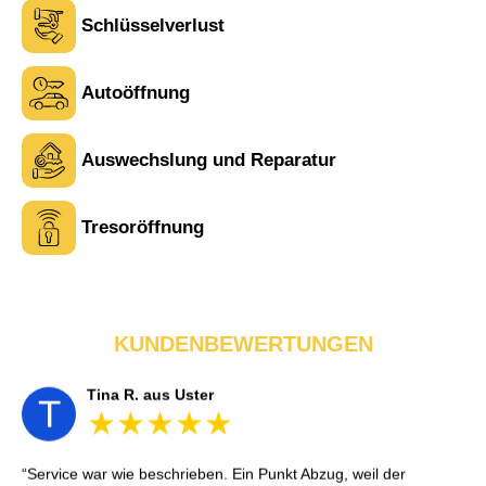
Schlüsselverlust
Autoöffnung
Laura M. aus Zürich
Auswechslung und Reparatur
L
Tresoröffnung
Sehr freundlich am Telefon und vor Ort. Die Türöffnung ging
schnell, aber ich musste 5 Minuten auf den Rückruf warten.
Insgesamt aber ein guter und seriöser Service.
KUNDENBEWERTUNGEN
Tina R. aus Uster
T
Service war wie beschrieben. Ein Punkt Abzug, weil der