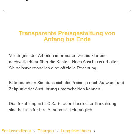
Service rufen. Techniker war schnell da, aber das Ersatzteil
(Zylinder) war nicht sofort verfügbar. Kam am nächsten Tag.
Trotzdem zufrieden.
Transparente Preisgestaltung von
Anfang bis Ende
Daniel W. aus Uster
D
Vor Beginn der Arbeiten informieren wir Sie klar und
nachvollziehbar über die Kosten. Nach Abschluss erhalten
Zuverlässiger Service bei einem verlorenen Haustürschlüssel.
Sie selbstverständlich eine offizielle Rechnung.
Die Tür wurde ohne Kratzer geöffnet, nur der Preis war leicht
höher als erwartet – aber nachvollziehbar erklärt.
Bitte beachten Sie, dass sich die Preise je nach Aufwand und
Zeitpunkt der Ausführung unterscheiden können.
Die Bezahlung mit EC Karte oder klassischer Barzahlung
Nadine H. aus Aadorf
N
sind bei uns für Ihre Annehmlichkeit möglich.
Wir standen mit den Kindern vor verschlossener Tür – der
Schlüsseldienst
Thurgau
Langrickenbach