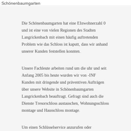
Monteur war in 30 Minuten da. Schnelle Hilfe, fairer Preis und
Schönenbaumgarten
super freundlich. Würde ich sofort weiterempfehlen!
Die Schönenbaumgarten hat eine EInwohnerzahl 0
und ist eine von vielen Regionen des Stadten
Langrickenbach mit einen häufig auftretenden
Problem wie das Schloss ist kaputt, dass wir anhand
unserer Kunden feststellen konnten.
Unsere Fachleute arbeiten rund um die uhr und seit
Anfang 2005 bis heute wurden wir von -INF
Kunden mit dringende und präventiven Aufträgen
über unsere Website in Schönenbaumgarten
Langrickenbach beauftragt. Gefragt sind auch die
Dienste Tresorschloss austauschen, Wohnungsschloss
montage und Hausschloss montage.
Um einen Schlüsselservice anzurufen oder