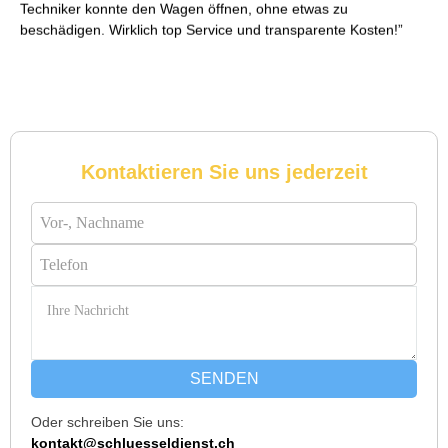
Techniker konnte den Wagen öffnen, ohne etwas zu
beschädigen. Wirklich top Service und transparente Kosten!
Reto S. aus Zürich
R
Kontaktieren Sie uns jederzeit
Notöffnung bei meiner alten Balkontür war nötig. Ich dachte
schon, sie müsste aufgebrochen werden, aber der Fachmann
hatte sie in wenigen Minuten offen. Sehr beeindruckt!
Michael B. aus Bassersdorf
M
SENDEN
Oder schreiben Sie uns:
Ich musste wegen eines abgebrochenen Schlüssels den
kontakt@schluesseldienst.ch