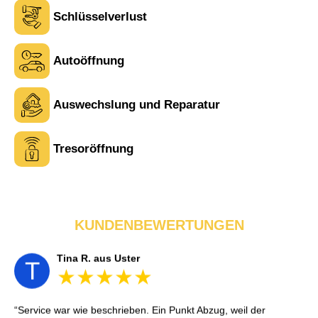
Schlüsselverlust
Autoöffnung
Laura M. aus Zürich
Auswechslung und Reparatur
L
Tresoröffnung
Sehr freundlich am Telefon und vor Ort. Die Türöffnung ging
schnell, aber ich musste 5 Minuten auf den Rückruf warten.
Insgesamt aber ein guter und seriöser Service.
KUNDENBEWERTUNGEN
Tina R. aus Uster
T
Service war wie beschrieben. Ein Punkt Abzug, weil der