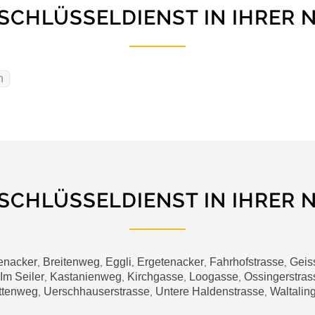
 SCHLÜSSELDIENST IN IHRER 
n
 SCHLÜSSELDIENST IN IHRER 
enacker
Breitenweg
Eggli
Ergetenacker
Fahrhofstrasse
Geis
,
,
,
,
,
Im Seiler
Kastanienweg
Kirchgasse
Loogasse
Ossingerstras
,
,
,
,
ttenweg
Uerschhauserstrasse
Untere Haldenstrasse
Waltalin
,
,
,