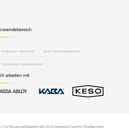
nwendebereich
Schlüssel verloren
Auto-schlüsseldienst
Türschloss auswechseln
ir arbeiten mit
/schluesseldienst24h.ch/common/parts/footer.php