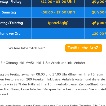
(22:00 - 08:00 Uhr)
469.00
ntag - Freitag
(08:00 - 17:00 Uhr)
369.00
Samstag
(ganztägig)
469.00
ntag/Feiertag
120.00
torno vor Ort
Zusätzliche ArbZ.:
Weitere Infos *klick hier*
für Öffnung inkl. MwSt, inkl. 1 Std Arbeit und inkl. Anfahrt
g bis Freitag zwischen 08:00 und 17:00 Uhr öffnen wir Ihre Tür zum
ten Festpreis von 269 Franken. Inklusive: Anfahrtskosten und die erste
unde – in 99 % der Fälle ist Ihre Tür innerhalb dieser Zeit geöffnet. Kei
en Gebühren, keine falschen Versprechen – bei uns wissen Sie von An
 sind.
h installieren unsere Fachkräfte vor Ort neue Kaba-Zylinder. Die Abr