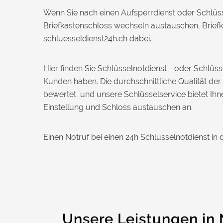
Daniel W. aus Uster
Wenn Sie nach einen Aufsperrdienst oder Schlüss
D
Briefkastenschloss wechseln austauschen, Briefk
schluesseldienst24h.ch dabei.
Zuverlässiger Service bei einem
verlorenen Haustürschlüssel. Die Tür
wurde ohne Kratzer geöffnet, nur der
Hier finden Sie Schlüsselnotdienst - oder Schlü
Preis war leicht höher als erwartet – aber
Kunden haben. Die durchschnittliche Qualität der
nachvollziehbar erklärt.
bewertet, und unsere Schlüsselservice bietet Ih
Einstellung und Schloss austauschen an.
Nadine H. aus Aadorf
N
Einen Notruf bei einen 24h Schlüsselnotdienst in 
Wir standen mit den Kindern vor
verschlossener Tür – der Monteur war in
30 Minuten da. Schnelle Hilfe, fairer
Preis und super freundlich. Würde ich
sofort weiterempfehlen!
Unsere Leistungen in