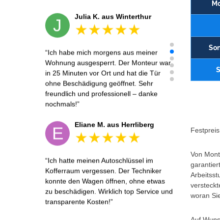
Mo
Julia K. aus Winterthur
J
Son
Ich habe mich morgens aus meiner
Wohnung ausgesperrt. Der Monteur war
S
in 25 Minuten vor Ort und hat die Tür
ohne Beschädigung geöffnet. Sehr
freundlich und professionell – danke
nochmals!
Eliane M. aus Herrliberg
E
Festpreis 
Von Monta
Ich hatte meinen Autoschlüssel im
garantier
Kofferraum vergessen. Der Techniker
Arbeitsst
konnte den Wagen öffnen, ohne etwas
versteckt
zu beschädigen. Wirklich top Service und
woran Sie
transparente Kosten!
Auf Wunsc