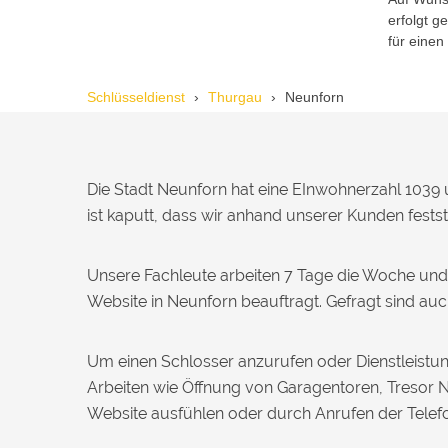
erfolgt 
Reto S. aus Zürich
R
für einen
Schlüsseldienst
Thurgau
Neunforn
Notöffnung bei meiner alten Balkontür
war nötig. Ich dachte schon, sie müsste
aufgebrochen werden, aber der
Fachmann hatte sie in wenigen Minuten
offen. Sehr beeindruckt!
Die Stadt Neunforn hat eine EInwohnerzahl 1039 
ist kaputt, dass wir anhand unserer Kunden festst
Michael B. aus Bassersdorf
M
Unsere Fachleute arbeiten 7 Tage die Woche und
Website in Neunforn beauftragt. Gefragt sind au
Ich musste wegen eines
abgebrochenen Schlüssels den Service
Um einen Schlosser anzurufen oder Dienstleistun
rufen. Techniker war schnell da, aber
das Ersatzteil (Zylinder) war nicht sofort
Arbeiten wie Öffnung von Garagentoren, Tresor 
verfügbar. Kam am nächsten Tag.
Website ausfühlen oder durch Anrufen der Tel
Trotzdem zufrieden.