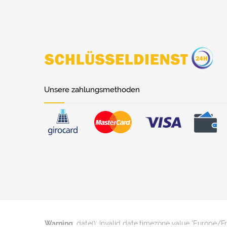
Unsere zahlungsmethoden
Warning
: date(): Invalid date.timezone value 'Europe/F