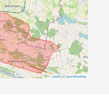
Leaflet
|
©
OpenStreetMap