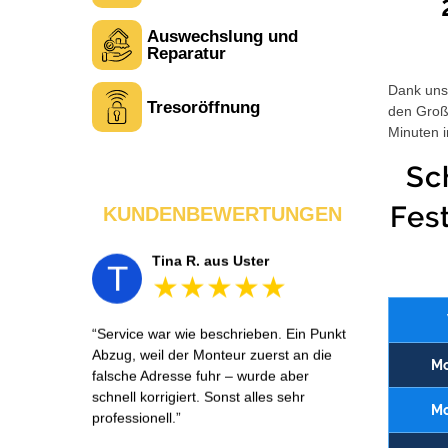
Auswechslung und
Laura M. aus Zürich
L
Reparatur
Dank unse
Tresoröffnung
den Großt
Sehr freundlich am Telefon und vor Ort.
Minuten i
Die Türöffnung ging schnell, aber ich
musste 5 Minuten auf den Rückruf
Sc
warten. Insgesamt aber ein guter und
seriöser Service.
Fes
KUNDENBEWERTUNGEN
Tina R. aus Uster
T
Service war wie beschrieben. Ein Punkt
Abzug, weil der Monteur zuerst an die
Mo
falsche Adresse fuhr – wurde aber
schnell korrigiert. Sonst alles sehr
Mo
professionell.