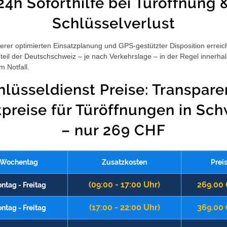
24h Soforthilfe bei Türöffnung 
Schlüsselverlust
rer optimierten Einsatzplanung und GPS-gestützter Disposition erreic
eil der Deutschschweiz – je nach Verkehrslage – in der Regel innerha
m Notfall.
hlüsseldienst Preise: Transpare
tpreise für Türöffnungen in Sch
– nur 269 CHF
Wochentag
Zusatzkosten
Prei
(09:00 - 17:00 Uhr)
269.00
ntag - Freitag
(17:00 - 22:00 Uhr)
369.00
ntag - Freitag