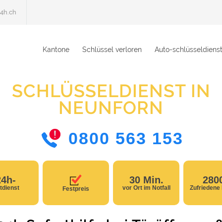
4h.ch
Kantone
Schlüssel verloren
Auto-schlüsseldiens
SCHLÜSSELDIENST IN
NEUNFORN
0800 563 153
24h-
30 Min.
280
tdienst
vor Ort im Notfall
Zufriedene
Festpreis