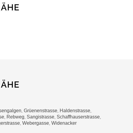
NÄHE
NÄHE
sengalgen
Grüenenstrasse
Haldenstrasse
,
,
,
se
Rebweg
Sangistrasse
Schaffhauserstrasse
,
,
,
,
gerstrasse
Webergasse
Widenacker
,
,