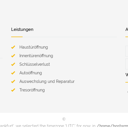
Leistungen
A
Haustüröffnung
Innentürenöffnung
Schlüsselverlust
Autoöffnung
W
Auswechslung und Reparatur
Tresoröffnung
©
rankfurt', we selected the timezone 'UTC' for now. in
/home/hostarm1