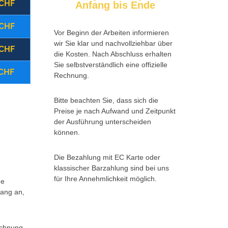
 CHF
(22:00 - 08:00 Uhr)
Montag - Freitag
Anfang bis Ende
 CHF
(08:00 - 17:00 Uhr)
Samstag
Vor Beginn der Arbeiten informieren
wir Sie klar und nachvollziehbar über
 CHF
(ganztägig)
Sonntag/Feiertag
die Kosten. Nach Abschluss erhalten
Sie selbstverständlich eine offizielle
 CHF
Storno vor Ort
Rechnung.
Bitte beachten Sie, dass sich die
Zurück 
Weitere Infos *klick hier*
Preise je nach Aufwand und Zeitpunkt
der Ausführung unterscheiden
können.
Die Bezahlung mit EC Karte oder
klassischer Barzahlung sind bei uns
für Ihre Annehmlichkeit möglich.
ne
fang an,
echnung