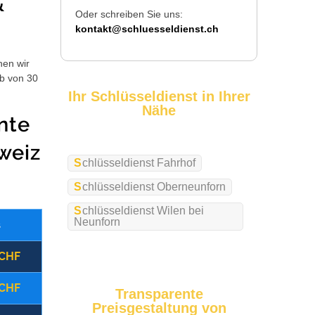
&
Oder schreiben Sie uns:
kontakt@schluesseldienst.ch
hen wir
lb von 30
Ihr Schlüsseldienst in Ihrer
Nähe
nte
weiz
Schlüsseldienst Fahrhof
Schlüsseldienst Oberneunforn
Schlüsseldienst Wilen bei
Neunforn
s
Wochentag
Zusatzkosten
 CHF
(09:00 - 17:00 Uhr)
Montag - Freitag
 CHF
(17:00 - 22:00 Uhr)
Montag - Freitag
Transparente
Preisgestaltung von