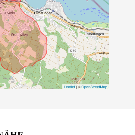
Leaflet
|
©
OpenStreetMap
 NÄHE