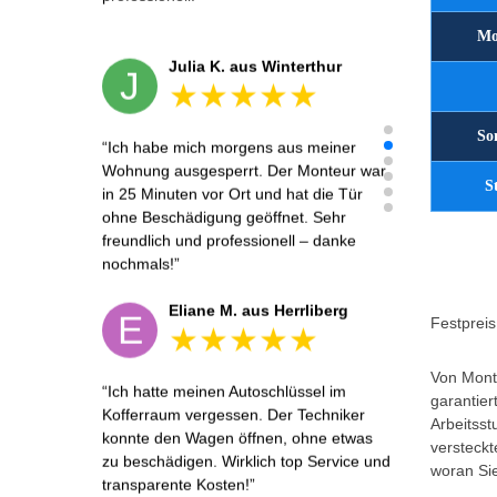
Mo
Julia K. aus Winterthur
J
So
Ich habe mich morgens aus meiner
Wohnung ausgesperrt. Der Monteur war
S
in 25 Minuten vor Ort und hat die Tür
ohne Beschädigung geöffnet. Sehr
freundlich und professionell – danke
nochmals!
Eliane M. aus Herrliberg
E
Festpreis 
Von Monta
Ich hatte meinen Autoschlüssel im
garantier
Kofferraum vergessen. Der Techniker
Arbeitsst
konnte den Wagen öffnen, ohne etwas
versteckt
zu beschädigen. Wirklich top Service und
woran Sie
transparente Kosten!