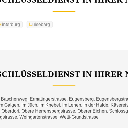
Hinterburg
Luisebärg
SCHLÜSSELDIENST IN IHRER
Baschenweg
Ermatingerstrasse
Eugensberg
Eugensbergstr
,
,
,
,
Im Galgen
Im Jüch
Im Knebel
Im Lehen
In der Halde
Käsereis
,
,
,
,
,
Oberdorf
Obere Herrensbergstrasse
Oberer Eichen
Schloss
,
,
,
,
gstrasse
Weingartenstrasse
Wetti-Grundstrasse
,
,