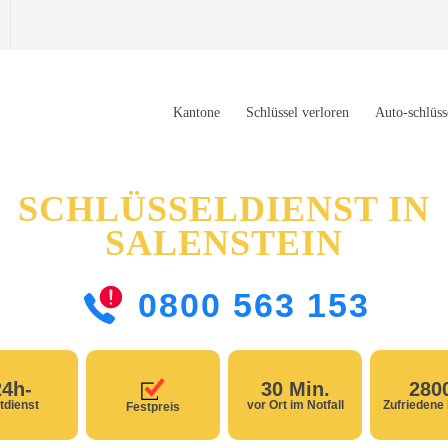
Kantone
Schlüssel verloren
Auto-schlüss
SCHLÜSSELDIENST IN
SALENSTEIN
0800 563 153
24h-
30 Min.
280
tdienst
vor Ort im Notfall
Zufriedene
Festpreis