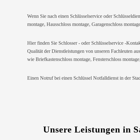
Trotzdem zufrieden.
Daniel W. aus Uster
D
Wenn Sie nach einen Schlüsselservice oder Schlüsseldien
montage, Hausschloss montage, Garagenschloss montage d
Zuverlässiger Service bei einem
Hier finden Sie Schlosser - oder Schlüsselservice -Kont
verlorenen Haustürschlüssel. Die Tür
wurde ohne Kratzer geöffnet, nur der
Qualität der Dienstleistungen von unseren Fachleuten aus
Preis war leicht höher als erwartet – aber
wie Briefkastenschloss montage, Fensterschloss montag
nachvollziehbar erklärt.
Einen Notruf bei einen Schlüssel Notfalldienst in der Sta
Nadine H. aus Aadorf
N
Wir standen mit den Kindern vor
verschlossener Tür – der Monteur war in
30 Minuten da. Schnelle Hilfe, fairer
Preis und super freundlich. Würde ich
Unsere Leistungen in S
sofort weiterempfehlen!