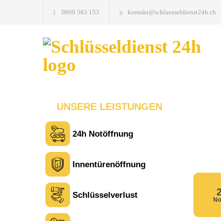
0800 563 153
kontakt@schluesseldienst24h.ch
UNSERE LEISTUNGEN
24h Notöffnung
Innentürenöffnung
Schlüsselverlust
No