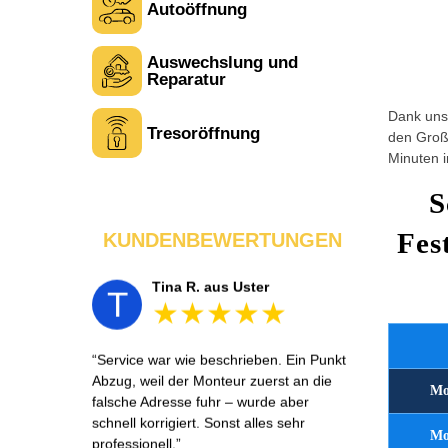
Autoöffnung
Auswechslung und
Laura M. aus Zürich
L
Reparatur
Dank unse
Tresoröffnung
den Großt
Sehr freundlich am Telefon und vor Ort.
Minuten i
Die Türöffnung ging schnell, aber ich
musste 5 Minuten auf den Rückruf
S
warten. Insgesamt aber ein guter und
seriöser Service.
Fes
KUNDENBEWERTUNGEN
Tina R. aus Uster
T
Service war wie beschrieben. Ein Punkt
Abzug, weil der Monteur zuerst an die
Mo
falsche Adresse fuhr – wurde aber
schnell korrigiert. Sonst alles sehr
Mo
professionell.