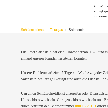
Auf Wunsc
erfolgt 
Reto S. aus Zürich
R
für einen
Schlüsseldienst
Thurgau
Salenstein
Notöffnung bei meiner alten Balkontür
war nötig. Ich dachte schon, sie müsste
aufgebrochen werden, aber der
Fachmann hatte sie in wenigen Minuten
offen. Sehr beeindruckt!
Die Stadt Salenstein hat eine EInwohnerzahl 1323 und is
anhand unserer Kunden feststellen konnten.
Michael B. aus Bassersdorf
M
Unsere Fachleute arbeiten 7 Tage die Woche zu jeder Ze
Salenstein beauftragt. Gefragt sind auch die Dienste Sc
Ich musste wegen eines
abgebrochenen Schlüssels den Service
Um einen Schlüsselnotdienst anzurufen oder Dienstleistu
rufen. Techniker war schnell da, aber
das Ersatzteil (Zylinder) war nicht sofort
Hausschloss wechseln, Garagenschloss wechseln und Brie
verfügbar. Kam am nächsten Tag.
durch Anrufen der Telefonnummer
0800 563 153
direkt 