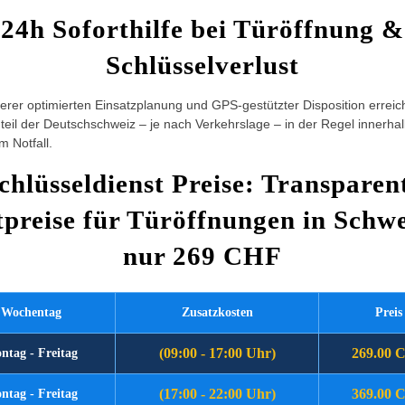
24h Soforthilfe bei Türöffnung &
Schlüsselverlust
rer optimierten Einsatzplanung und GPS-gestützter Disposition erreic
eil der Deutschschweiz – je nach Verkehrslage – in der Regel innerha
m Notfall.
chlüsseldienst Preise: Transparen
tpreise für Türöffnungen in Schwe
nur 269 CHF
Wochentag
Zusatzkosten
Preis
(09:00 - 17:00 Uhr)
269.00 
ntag - Freitag
(17:00 - 22:00 Uhr)
369.00 
ntag - Freitag