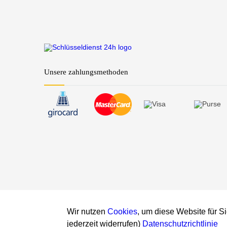
Unsere zahlungsmethoden
Wir nutzen
Cookies
, um diese Website für S
Warning
: date(): Invalid date.timezone value 'Europe
jederzeit widerrufen)
Datenschutzrichtlinie