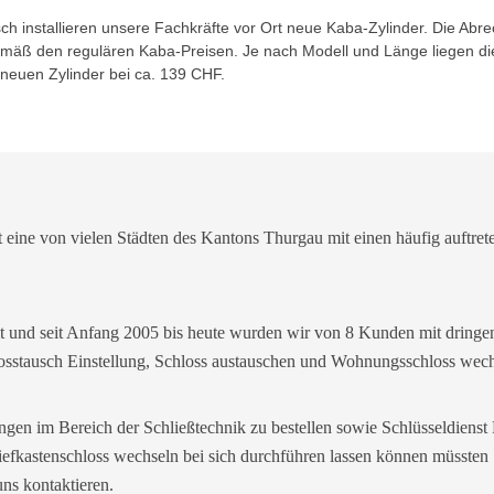
h installieren unsere Fachkräfte vor Ort neue Kaba-Zylinder. Die Abr
gemäß den regulären Kaba-Preisen. Je nach Modell und Länge liegen di
 neuen Zylinder bei ca. 139 CHF.
t eine von vielen Städten des Kantons Thurgau mit einen häufig auftret
it und seit Anfang 2005 bis heute wurden wir von 8 Kunden mit dringe
hlosstausch Einstellung, Schloss austauschen und Wohnungsschloss wech
ngen im Bereich der Schließtechnik zu bestellen sowie Schlüsseldienst 
fkastenschloss wechseln bei sich durchführen lassen können müssten S
uns kontaktieren.