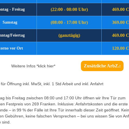
(22:00 - 08:00 Uhr)
469.00 
ntag - Freitag
(08:00 - 17:00 Uhr)
369.00 
Samstag
(ganztägig)
469.00 
nntag/Feiertag
120.00 
torno vor Ort
Zusätzliche ArbZ.:
Weitere Infos *klick hier*
für Öffnung inkl. MwSt, inkl. 1 Std Arbeit und inkl. Anfahrt
g bis Freitag zwischen 08:00 und 17:00 Uhr öffnen wir Ihre Tür zum
ten Festpreis von 269 Franken. Inklusive: Anfahrtskosten und die erste
unde – in 99 % der Fälle ist Ihre Tür innerhalb dieser Zeit geöffnet. Kei
en Gebühren, keine falschen Versprechen – bei uns wissen Sie von An
 sind.