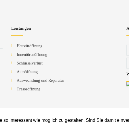
Leistungen
A
Haustüröffnung
Innentürenöffnung
Schlüsselverlust
Autoöffnung
W
Auswechslung und Reparatur
Tresoröffnung
©
ie so interessant wie möglich zu gestalten. Sind Sie damit ein
/Frankfurt', we selected the timezone 'UTC' for now. in
/home/hostarm1/schlue