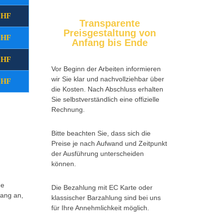
CHF
(22:00 - 08:00 Uhr)
Montag - Freitag
Transparente
Preisgestaltung von
CHF
(08:00 - 17:00 Uhr)
Samstag
Anfang bis Ende
CHF
(ganztägig)
Sonntag/Feiertag
Vor Beginn der Arbeiten informieren
wir Sie klar und nachvollziehbar über
CHF
Storno vor Ort
die Kosten. Nach Abschluss erhalten
Sie selbstverständlich eine offizielle
Rechnung.
Zurück
Weitere Infos *klick hier*
Bitte beachten Sie, dass sich die
Preise je nach Aufwand und Zeitpunkt
der Ausführung unterscheiden
können.
ne
Die Bezahlung mit EC Karte oder
fang an,
klassischer Barzahlung sind bei uns
für Ihre Annehmlichkeit möglich.