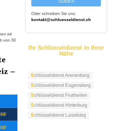
SENDEN
Oder schreiben Sie uns:
kontakt@schluesseldienst.ch
hen wir
lb von 30
Ihr Schlüsseldienst in Ihrer
Nähe
te
iz –
Schlüsseldienst Arenenberg
Schlüsseldienst Eugensberg
Schlüsseldienst Fruthwilen
Wochentag
Zusatzkosten
Schlüsseldienst Hinterburg
CHF
(09:00 - 17:00 Uhr)
Montag - Freitag
Schlüsseldienst Luisebärg
CHF
(17:00 - 22:00 Uhr)
Montag - Freitag