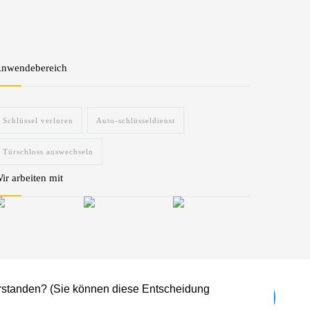
nwendebereich
Schlüssel verloren
Auto-schlüsseldienst
Türschloss auswechseln
ir arbeiten mit
verstanden? (Sie können diese Entscheidung
sseldienst24h.ch/common/parts/footer.php
on line
74