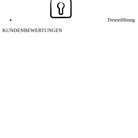
Tresoröffnung
KUNDENBEWERTUNGEN
J
Julia K. aus Winterthur
Ich habe mich morgens aus meiner Wohnung ausgesperrt. Der
Monteur war in 25 Minuten vor Ort und hat die Tür ohne
Beschädigung geöffnet. Sehr freundlich und professionell – danke
nochmals!