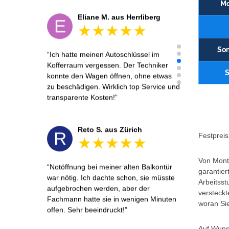
Mo
Eliane M. aus Herrliberg
E
Son
Ich hatte meinen Autoschlüssel im
Kofferraum vergessen. Der Techniker
S
konnte den Wagen öffnen, ohne etwas
zu beschädigen. Wirklich top Service und
transparente Kosten!
Reto S. aus Zürich
R
Festpreis 
Von Monta
Notöffnung bei meiner alten Balkontür
garantier
war nötig. Ich dachte schon, sie müsste
Arbeitsst
aufgebrochen werden, aber der
versteckt
Fachmann hatte sie in wenigen Minuten
woran Sie
offen. Sehr beeindruckt!
Auf Wunsc