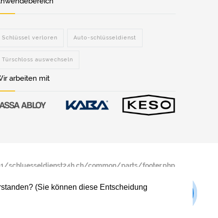
nwendebereich
Schlüssel verloren
Auto-schlüsseldienst
Türschloss auswechseln
ir arbeiten mit
/schluesseldienst24h.ch/common/parts/footer.php
verstanden? (Sie können diese Entscheidung
/schluesseldienst24h.ch/common/parts/footer.php