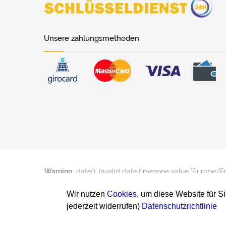
Unsere zahlungsmethoden
Warning
: date(): Invalid date.timezone value 'Europe/F
Wir nutzen
Cookies
, um diese Website für S
jederzeit widerrufen)
Datenschutzrichtlinie
Warning
: date(): Invalid date.timezone value 'Europe/F