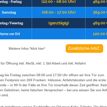
(22:00 - 08:00 Uhr)
469.00
ntag - Freitag
(08:00 - 17:00 Uhr)
369.00
Samstag
(ganztägig)
469.00
ntag/Feiertag
120.00
torno vor Ort
Zusätzliche ArbZ.:
Weitere Infos *klick hier*
für Öffnung inkl. MwSt, inkl. 1 Std Arbeit und inkl. Anfahrt
g bis Freitag zwischen 08:00 und 17:00 Uhr öffnen wir Ihre Tür zum
ten Festpreis von 269 Franken. Inklusive: Anfahrtskosten und die erste
unde – in 99 % der Fälle ist Ihre Tür innerhalb dieser Zeit geöffnet. Kei
en Gebühren, keine falschen Versprechen – bei uns wissen Sie von An
 sind.
h installieren unsere Fachkräfte vor Ort neue Kaba-Zylinder. Die Abr