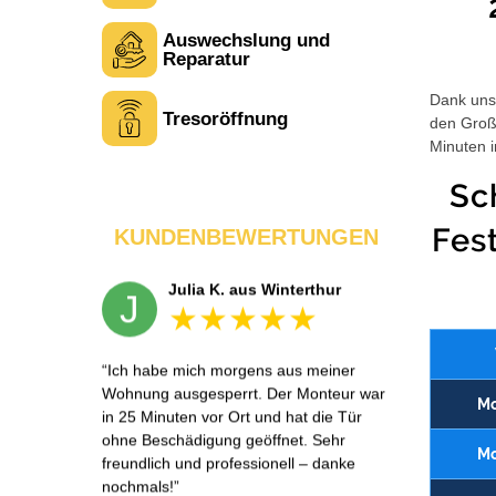
Auswechslung und
Tina R. aus Uster
T
Reparatur
Dank unse
Tresoröffnung
den Großt
Service war wie beschrieben. Ein Punkt
Minuten i
Abzug, weil der Monteur zuerst an die
falsche Adresse fuhr – wurde aber
Sc
schnell korrigiert. Sonst alles sehr
professionell.
Fes
KUNDENBEWERTUNGEN
Julia K. aus Winterthur
J
Ich habe mich morgens aus meiner
Wohnung ausgesperrt. Der Monteur war
Mo
in 25 Minuten vor Ort und hat die Tür
ohne Beschädigung geöffnet. Sehr
Mo
freundlich und professionell – danke
nochmals!