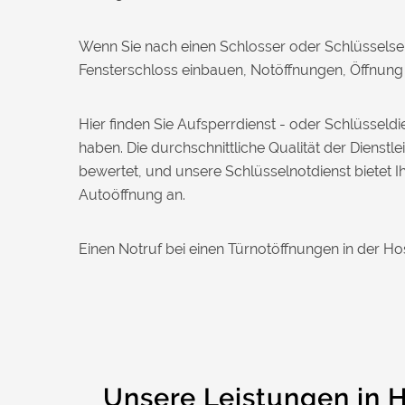
Nadine H. aus Aadorf
N
Wenn Sie nach einen Schlosser oder Schlüsselse
Fensterschloss einbauen, Notöffnungen, Öffnung z
Wir standen mit den Kindern vor
verschlossener Tür – der Monteur war in
30 Minuten da. Schnelle Hilfe, fairer
Hier finden Sie Aufsperrdienst - oder Schlüssel
Preis und super freundlich. Würde ich
haben. Die durchschnittliche Qualität der Diens
sofort weiterempfehlen!
bewertet, und unsere Schlüsselnotdienst bietet 
Autoöffnung an.
Einen Notruf bei einen Türnotöffnungen in der H
Unsere Leistungen in 