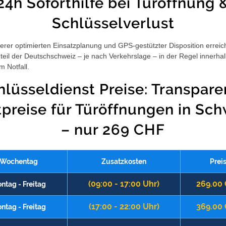
24h Soforthilfe bei Türöffnung 
Schlüsselverlust
rer optimierten Einsatzplanung und GPS-gestützter Disposition erreic
eil der Deutschschweiz – je nach Verkehrslage – in der Regel innerha
m Notfall.
hlüsseldienst Preise: Transpare
tpreise für Türöffnungen in Sch
– nur 269 CHF
Wochentag
Zusatzkosten
Prei
(09:00 - 17:00 Uhr)
269.00
ntag - Freitag
(17:00 - 22:00 Uhr)
369.00
ntag - Freitag