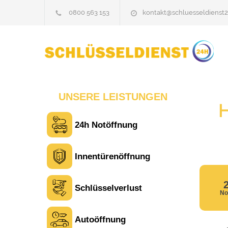
0800 563 153
kontakt@schluesseldienst2
UNSERE LEISTUNGEN
24h Notöffnung
Laura M. aus Zürich
L
Innentürenöffnung
Sehr freundlich am Telefon und vor Ort.
Die Türöffnung ging schnell, aber ich
Schlüsselverlust
No
musste 5 Minuten auf den Rückruf
warten. Insgesamt aber ein guter und
seriöser Service.
Autoöffnung