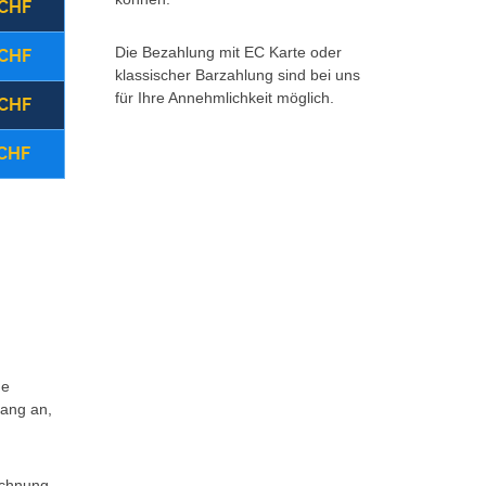
 CHF
(22:00 - 08:00 Uhr)
Montag - Freitag
Die Bezahlung mit EC Karte oder
 CHF
(08:00 - 17:00 Uhr)
Samstag
klassischer Barzahlung sind bei uns
für Ihre Annehmlichkeit möglich.
 CHF
(ganztägig)
Sonntag/Feiertag
 CHF
Storno vor Ort
Zurück 
Weitere Infos *klick hier*
ne
fang an,
echnung