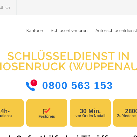
4h.ch
Kantone
Schlüssel verloren
Auto-schlüsseldiens
SCHLÜSSELDIENST IN
HOSENRUCK (WUPPENAU
0800 563 153
24h-
30 Min.
280
tdienst
vor Ort im Notfall
Zufriedene
Festpreis