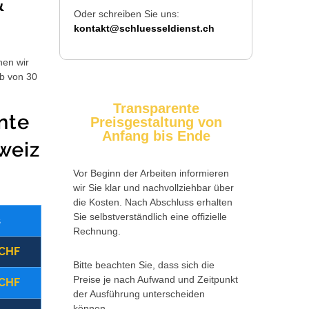
&
Oder schreiben Sie uns:
kontakt@schluesseldienst.ch
hen wir
lb von 30
Transparente
nte
Preisgestaltung von
Anfang bis Ende
weiz
Vor Beginn der Arbeiten informieren
wir Sie klar und nachvollziehbar über
die Kosten. Nach Abschluss erhalten
Sie selbstverständlich eine offizielle
s
Wochentag
Zusatzkosten
Rechnung.
 CHF
(09:00 - 17:00 Uhr)
Montag - Freitag
Bitte beachten Sie, dass sich die
Preise je nach Aufwand und Zeitpunkt
 CHF
(17:00 - 22:00 Uhr)
Montag - Freitag
der Ausführung unterscheiden
können.