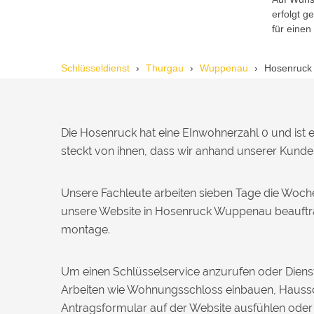
erfolgt 
Michael B. aus Bassersdorf
M
für einen
Schlüsseldienst
Thurgau
Wuppenau
Hosenruck
Ich musste wegen eines
abgebrochenen Schlüssels den Service
rufen. Techniker war schnell da, aber
das Ersatzteil (Zylinder) war nicht sofort
verfügbar. Kam am nächsten Tag.
Die Hosenruck hat eine EInwohnerzahl 0 und ist 
Trotzdem zufrieden.
steckt von ihnen, dass wir anhand unserer Kunden
Daniel W. aus Uster
D
Unsere Fachleute arbeiten sieben Tage die Woch
unsere Website in Hosenruck Wuppenau beauftrag
Zuverlässiger Service bei einem
montage.
verlorenen Haustürschlüssel. Die Tür
wurde ohne Kratzer geöffnet, nur der
Preis war leicht höher als erwartet – aber
Um einen Schlüsselservice anzurufen oder Dienst
nachvollziehbar erklärt.
Arbeiten wie Wohnungsschloss einbauen, Haussc
Antragsformular auf der Website ausfühlen ode