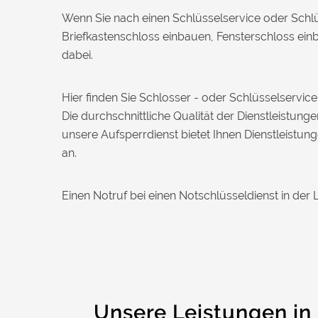
Nadine H. aus Aadorf
Wenn Sie nach einen Schlüsselservice oder Schl
N
Briefkastenschloss einbauen, Fensterschloss einb
dabei.
Wir standen mit den Kindern vor
verschlossener Tür – der Monteur war in
30 Minuten da. Schnelle Hilfe, fairer
Hier finden Sie Schlosser - oder Schlüsselservi
Preis und super freundlich. Würde ich
Die durchschnittliche Qualität der Dienstleistu
sofort weiterempfehlen!
unsere Aufsperrdienst bietet Ihnen Dienstleistu
an.
Einen Notruf bei einen Notschlüsseldienst in der
Unsere Leistungen in