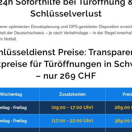
24h Soforthilfe bei Türöffnung 
Schlüsselverlust
rer optimierten Einsatzplanung und GPS-gestützter Disposition erreic
eil der Deutschschweiz – je nach Verkehrslage – in der Regel innerha
m Notfall.
hlüsseldienst Preise: Transpare
tpreise für Türöffnungen in Sch
– nur 269 CHF
Wochentag
Zusatzkosten
Prei
(09:00 - 17:00 Uhr)
269.00
ntag - Freitag
(17:00 - 22:00 Uhr)
369.00
ntag - Freitag