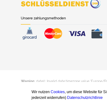
Unsere zahlungsmethoden
Warning
: date(): Invalid date.timezone value 'Europe/F
Wir nutzen
Cookies
, um diese Website für S
jederzeit widerrufen)
Datenschutzrichtlinie
Warning
: date(): Invalid date.timezone value 'Europe/F