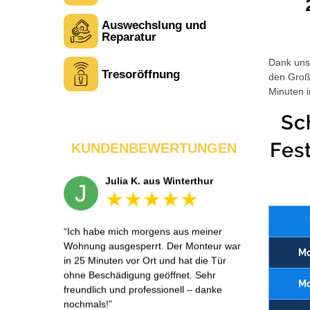
Auswechslung und
Tina R. aus Uster
T
Reparatur
Dank unse
Tresoröffnung
den Großt
Service war wie beschrieben. Ein Punkt
Minuten i
Abzug, weil der Monteur zuerst an die
falsche Adresse fuhr – wurde aber
Sc
schnell korrigiert. Sonst alles sehr
professionell.
Fes
KUNDENBEWERTUNGEN
Julia K. aus Winterthur
J
Ich habe mich morgens aus meiner
Wohnung ausgesperrt. Der Monteur war
Mo
in 25 Minuten vor Ort und hat die Tür
ohne Beschädigung geöffnet. Sehr
Mo
freundlich und professionell – danke
nochmals!