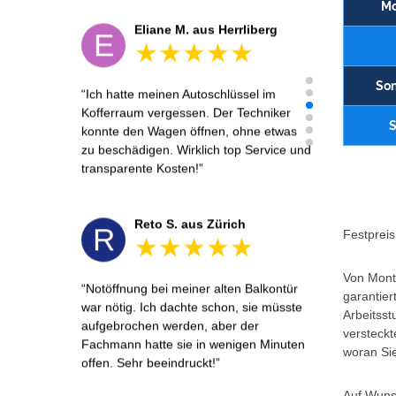
Mo
Eliane M. aus Herrliberg
E
Son
Ich hatte meinen Autoschlüssel im
Kofferraum vergessen. Der Techniker
S
konnte den Wagen öffnen, ohne etwas
zu beschädigen. Wirklich top Service und
transparente Kosten!
Reto S. aus Zürich
R
Festpreis 
Von Monta
Notöffnung bei meiner alten Balkontür
garantier
war nötig. Ich dachte schon, sie müsste
Arbeitsst
aufgebrochen werden, aber der
versteckt
Fachmann hatte sie in wenigen Minuten
woran Sie
offen. Sehr beeindruckt!
Auf Wunsc