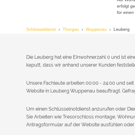
erfolgt 
Michael B. aus Bassersdorf
M
für einen
Schlüsseldienst
Thurgau
Wuppenau
Leuberg
Ich musste wegen eines
abgebrochenen Schlüssels den Service
rufen. Techniker war schnell da, aber
das Ersatzteil (Zylinder) war nicht sofort
verfügbar. Kam am nächsten Tag.
Die Leuberg hat eine EInwohnerzahl 0 und ist ei
Trotzdem zufrieden.
kaputt, dass wir anhand unserer Kunden feststell
Daniel W. aus Uster
D
Unsere Fachleute arbeiten 00:00 - 24:00 und sei
Website in Leuberg Wuppenau beauftragt. Gefra
Zuverlässiger Service bei einem
verlorenen Haustürschlüssel. Die Tür
Um einen Schlüsselnotdienst anzurufen oder Dien
wurde ohne Kratzer geöffnet, nur der
Preis war leicht höher als erwartet – aber
Sie Arbeiten wie Tresorschloss montage, Wohnun
nachvollziehbar erklärt.
Antragsformular auf der Website ausfühlen ode