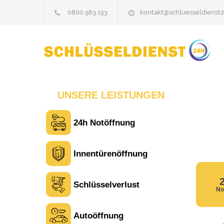
0800 563 153
kontakt@schluesseldienst2
UNSERE LEISTUNGEN
24h Notöffnung
Laura M. aus Zürich
L
Innentürenöffnung
Sehr freundlich am Telefon und vor Ort.
Die Türöffnung ging schnell, aber ich
Schlüsselverlust
No
musste 5 Minuten auf den Rückruf
warten. Insgesamt aber ein guter und
seriöser Service.
Autoöffnung