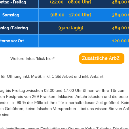
(22:00 - 08:00 Uhr)
469.00
ntag - Freitag
(08:00 - 17:00 Uhr)
369.00
Samstag
(ganztägig)
469.00
ntag/Feiertag
120.00
torno vor Ort
Zusätzliche ArbZ.:
Weitere Infos *klick hier*
für Öffnung inkl. MwSt, inkl. 1 Std Arbeit und inkl. Anfahrt
g bis Freitag zwischen 08:00 und 17:00 Uhr öffnen wir Ihre Tür zum
ten Festpreis von 269 Franken. Inklusive: Anfahrtskosten und die erste
unde – in 99 % der Fälle ist Ihre Tür innerhalb dieser Zeit geöffnet. Kei
en Gebühren, keine falschen Versprechen – bei uns wissen Sie von An
 sind.
h installieren unsere Fachkräfte vor Ort neue Kaba-Zylinder. Die Abr