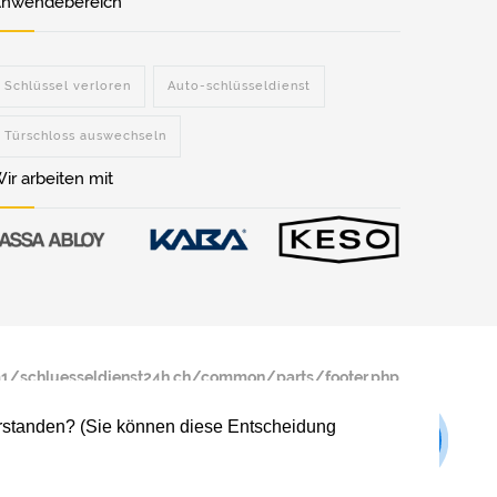
nwendebereich
Schlüssel verloren
Auto-schlüsseldienst
Türschloss auswechseln
ir arbeiten mit
/schluesseldienst24h.ch/common/parts/footer.php
verstanden? (Sie können diese Entscheidung
/schluesseldienst24h.ch/common/parts/footer.php