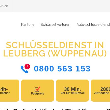
4h.ch
Kantone
Schlüssel verloren
Auto-schlüsseldiens
SCHLÜSSELDIENST IN
LEUBERG (WUPPENAU)
0800 563 153
24h-
30 Min.
280
tdienst
vor Ort im Notfall
Zufriedene
Festpreis