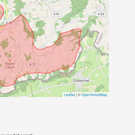
Leaflet
|
©
OpenStreetMap