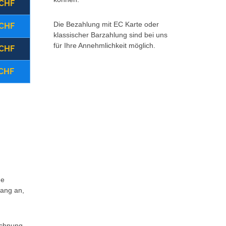
 CHF
(22:00 - 08:00 Uhr)
Montag - Freitag
Die Bezahlung mit EC Karte oder
 CHF
(08:00 - 17:00 Uhr)
Samstag
klassischer Barzahlung sind bei uns
für Ihre Annehmlichkeit möglich.
 CHF
(ganztägig)
Sonntag/Feiertag
 CHF
Storno vor Ort
Zurück 
Weitere Infos *klick hier*
ne
fang an,
echnung