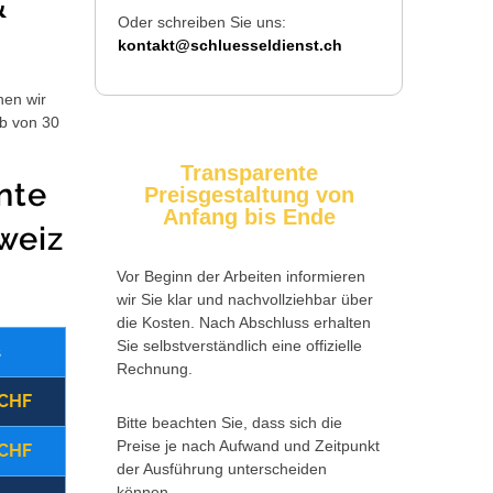
&
Oder schreiben Sie uns:
kontakt@schluesseldienst.ch
hen wir
lb von 30
Transparente
nte
Preisgestaltung von
Anfang bis Ende
weiz
Vor Beginn der Arbeiten informieren
wir Sie klar und nachvollziehbar über
die Kosten. Nach Abschluss erhalten
Sie selbstverständlich eine offizielle
s
Wochentag
Zusatzkosten
Rechnung.
 CHF
(09:00 - 17:00 Uhr)
Montag - Freitag
Bitte beachten Sie, dass sich die
Preise je nach Aufwand und Zeitpunkt
 CHF
(17:00 - 22:00 Uhr)
Montag - Freitag
der Ausführung unterscheiden
können.