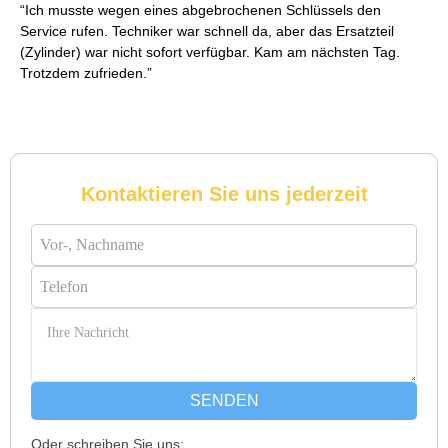
Ich musste wegen eines abgebrochenen Schlüssels den
Service rufen. Techniker war schnell da, aber das Ersatzteil
(Zylinder) war nicht sofort verfügbar. Kam am nächsten Tag.
Trotzdem zufrieden.
Daniel W. aus Uster
D
Kontaktieren Sie uns jederzeit
Zuverlässiger Service bei einem verlorenen Haustürschlüssel.
Die Tür wurde ohne Kratzer geöffnet, nur der Preis war leicht
höher als erwartet – aber nachvollziehbar erklärt.
Nadine H. aus Aadorf
N
SENDEN
Oder schreiben Sie uns: