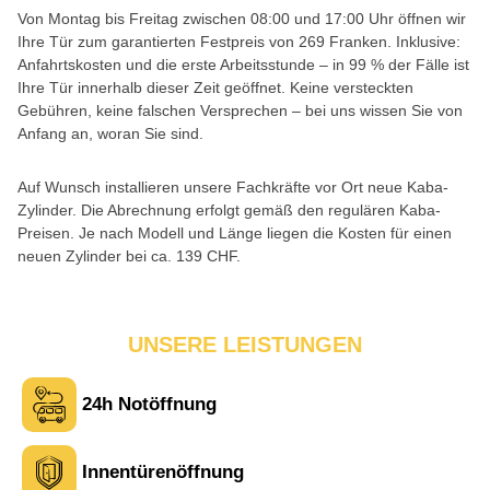
Von Montag bis Freitag zwischen 08:00 und 17:00 Uhr öffnen wir
Ihre Tür zum garantierten Festpreis von 269 Franken. Inklusive:
Anfahrtskosten und die erste Arbeitsstunde – in 99 % der Fälle ist
Ihre Tür innerhalb dieser Zeit geöffnet. Keine versteckten
Gebühren, keine falschen Versprechen – bei uns wissen Sie von
Anfang an, woran Sie sind.
Laura M. aus Zürich
L
Auf Wunsch installieren unsere Fachkräfte vor Ort neue Kaba-
Zylinder. Die Abrechnung erfolgt gemäß den regulären Kaba-
Preisen. Je nach Modell und Länge liegen die Kosten für einen
neuen Zylinder bei ca. 139 CHF.
Sehr freundlich am Telefon und vor Ort. Die Türöffnung ging
schnell, aber ich musste 5 Minuten auf den Rückruf warten.
Insgesamt aber ein guter und seriöser Service.
UNSERE LEISTUNGEN
24h Notöffnung
Tina R. aus Uster
T
Innentürenöffnung