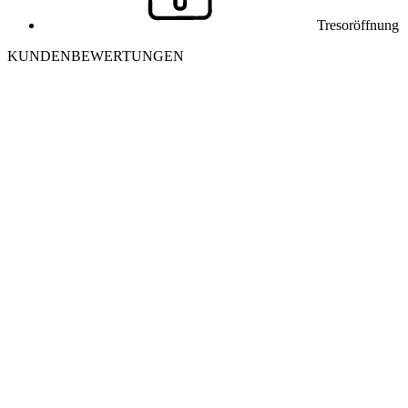
Tresoröffnung
KUNDENBEWERTUNGEN
J
Julia K. aus Winterthur
Ich habe mich morgens aus meiner Wohnung ausgesperrt. Der
Monteur war in 25 Minuten vor Ort und hat die Tür ohne
Beschädigung geöffnet. Sehr freundlich und professionell – danke
nochmals!