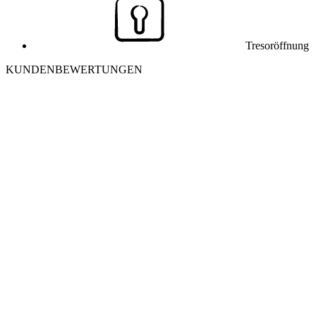
Tresoröffnung
KUNDENBEWERTUNGEN
J
Julia K. aus Winterthur
Ich habe mich morgens aus meiner Wohnung ausgesperrt. Der
Monteur war in 25 Minuten vor Ort und hat die Tür ohne
Beschädigung geöffnet. Sehr freundlich und professionell – danke
nochmals!