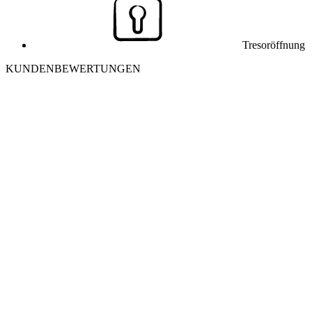
Tresoröffnung
KUNDENBEWERTUNGEN
J
Julia K. aus Winterthur
Ich habe mich morgens aus meiner Wohnung ausgesperrt. Der
Monteur war in 25 Minuten vor Ort und hat die Tür ohne
Beschädigung geöffnet. Sehr freundlich und professionell – danke
nochmals!