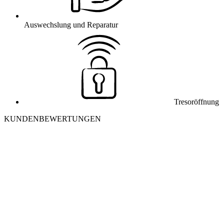
Auswechslung und Reparatur
Tresoröffnung
KUNDENBEWERTUNGEN
J
Julia K. aus Winterthur
Ich habe mich morgens aus meiner Wohnung ausgesperrt. Der
Monteur war in 25 Minuten vor Ort und hat die Tür ohne
Beschädigung geöffnet. Sehr freundlich und professionell – danke
nochmals!