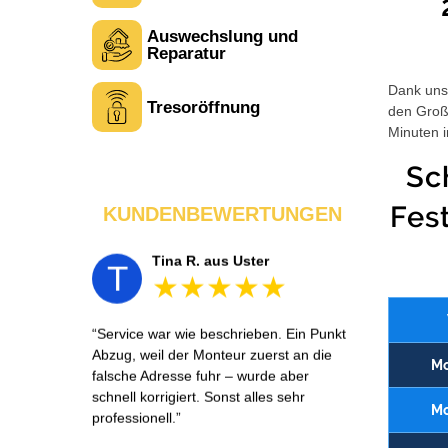
Auswechslung und
Laura M. aus Zürich
L
Reparatur
Dank unse
Tresoröffnung
den Großt
Sehr freundlich am Telefon und vor Ort.
Minuten i
Die Türöffnung ging schnell, aber ich
musste 5 Minuten auf den Rückruf
Sc
warten. Insgesamt aber ein guter und
seriöser Service.
Fes
KUNDENBEWERTUNGEN
Tina R. aus Uster
T
Service war wie beschrieben. Ein Punkt
Abzug, weil der Monteur zuerst an die
Mo
falsche Adresse fuhr – wurde aber
schnell korrigiert. Sonst alles sehr
Mo
professionell.