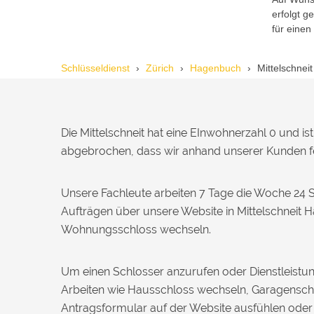
erfolgt 
Reto S. aus Zürich
R
für einen
Schlüsseldienst
Zürich
Hagenbuch
Mittelschneit
Notöffnung bei meiner alten Balkontür
war nötig. Ich dachte schon, sie müsste
aufgebrochen werden, aber der
Fachmann hatte sie in wenigen Minuten
offen. Sehr beeindruckt!
Die Mittelschneit hat eine EInwohnerzahl 0 und i
abgebrochen, dass wir anhand unserer Kunden fe
Michael B. aus Bassersdorf
M
Unsere Fachleute arbeiten 7 Tage die Woche 24 
Aufträgen über unsere Website in Mittelschneit 
Ich musste wegen eines
Wohnungsschloss wechseln.
abgebrochenen Schlüssels den Service
rufen. Techniker war schnell da, aber
das Ersatzteil (Zylinder) war nicht sofort
Um einen Schlosser anzurufen oder Dienstleistun
verfügbar. Kam am nächsten Tag.
Arbeiten wie Hausschloss wechseln, Garagenschl
Trotzdem zufrieden.
Antragsformular auf der Website ausfühlen ode