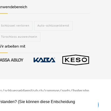
nwendebereich
Schlüssel verloren
Auto-schlüsseldienst
Türschloss auswechseln
ir arbeiten mit
/schluesseldienst24h.ch/common/parts/footer.php
verstanden? (Sie können diese Entscheidung
/schluesseldienst24h.ch/common/parts/footer.php