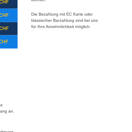
 CHF
(22:00 - 08:00 Uhr)
Montag - Freitag
Die Bezahlung mit EC Karte oder
 CHF
(08:00 - 17:00 Uhr)
Samstag
klassischer Barzahlung sind bei uns
für Ihre Annehmlichkeit möglich.
 CHF
(ganztägig)
Sonntag/Feiertag
 CHF
Storno vor Ort
Zurück 
Weitere Infos *klick hier*
ne
fang an,
echnung