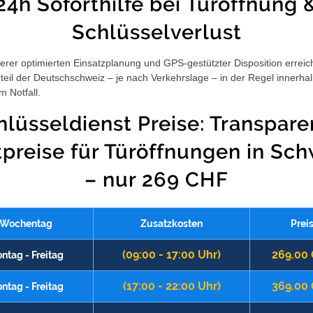
24h Soforthilfe bei Türöffnung 
Schlüsselverlust
rer optimierten Einsatzplanung und GPS-gestützter Disposition erreic
eil der Deutschschweiz – je nach Verkehrslage – in der Regel innerha
m Notfall.
hlüsseldienst Preise: Transpare
tpreise für Türöffnungen in Sch
– nur 269 CHF
Wochentag
Zusatzkosten
Prei
(09:00 - 17:00 Uhr)
269.00
ntag - Freitag
(17:00 - 22:00 Uhr)
369.00
ntag - Freitag