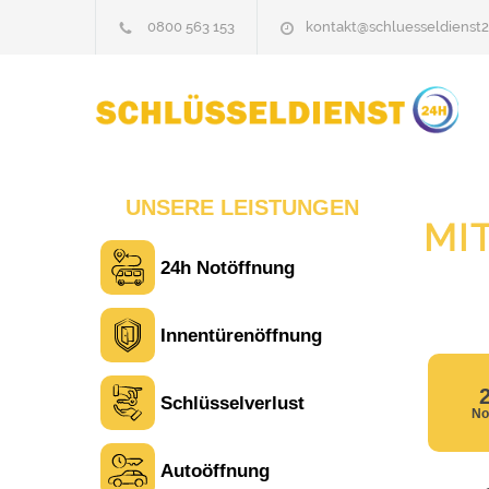
0800 563 153
kontakt@schluesseldienst2
UNSERE LEISTUNGEN
MI
24h Notöffnung
Innentürenöffnung
Schlüsselverlust
No
Autoöffnung