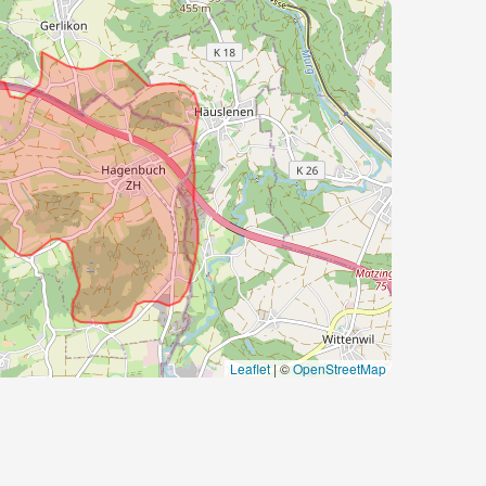
Leaflet
|
©
OpenStreetMap