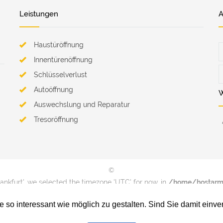
Leistungen
A
Haustüröffnung
Innentürenöffnung
Schlüsselverlust
Autoöffnung
W
Auswechslung und Reparatur
Tresoröffnung
©
rankfurt', we selected the timezone 'UTC' for now. in
/home/hostarm1
on line
74
ie so interessant wie möglich zu gestalten. Sind Sie damit ein
rankfurt', we selected the timezone 'UTC' for now. in
/home/hostarm1