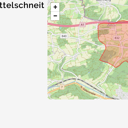
ttelschneit
+
−