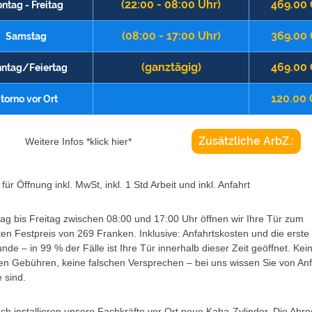
(22:00 - 08:00 Uhr)
469.00
ntag - Freitag
(08:00 - 17:00 Uhr)
369.00
Samstag
(ganztägig)
469.00
ntag/Feiertag
120.00
torno vor Ort
Zusätzliche ArbZ.:
Weitere Infos *klick hier*
für Öffnung inkl. MwSt, inkl. 1 Std Arbeit und inkl. Anfahrt
g bis Freitag zwischen 08:00 und 17:00 Uhr öffnen wir Ihre Tür zum
ten Festpreis von 269 Franken. Inklusive: Anfahrtskosten und die erste
unde – in 99 % der Fälle ist Ihre Tür innerhalb dieser Zeit geöffnet. Kei
en Gebühren, keine falschen Versprechen – bei uns wissen Sie von An
 sind.
h installieren unsere Fachkräfte vor Ort neue Kaba-Zylinder. Die Abr