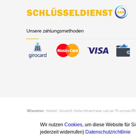
Unsere zahlungsmethoden
Warning
: date(): Invalid date.timezone value 'Europe/F
Wir nutzen
Cookies
, um diese Website für S
jederzeit widerrufen)
Datenschutzrichtlinie
Warning
: date(): Invalid date.timezone value 'Europe/F