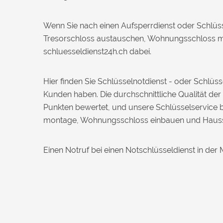
Daniel W. aus Uster
D
Wenn Sie nach einen Aufsperrdienst oder Schlüss
Tresorschloss austauschen, Wohnungsschloss mo
Zuverlässiger Service bei einem
schluesseldienst24h.ch dabei.
verlorenen Haustürschlüssel. Die Tür
wurde ohne Kratzer geöffnet, nur der
Preis war leicht höher als erwartet – aber
Hier finden Sie Schlüsselnotdienst - oder Schlü
nachvollziehbar erklärt.
Kunden haben. Die durchschnittliche Qualität der
Punkten bewertet, und unsere Schlüsselservice b
Nadine H. aus Aadorf
montage, Wohnungsschloss einbauen und Hauss
N
Einen Notruf bei einen Notschlüsseldienst in der 
Wir standen mit den Kindern vor
verschlossener Tür – der Monteur war in
30 Minuten da. Schnelle Hilfe, fairer
Preis und super freundlich. Würde ich
sofort weiterempfehlen!