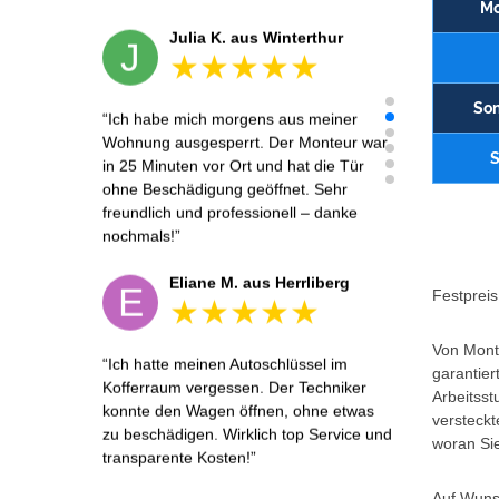
Mo
Julia K. aus Winterthur
J
Son
Ich habe mich morgens aus meiner
Wohnung ausgesperrt. Der Monteur war
S
in 25 Minuten vor Ort und hat die Tür
ohne Beschädigung geöffnet. Sehr
freundlich und professionell – danke
nochmals!
Eliane M. aus Herrliberg
E
Festpreis 
Von Monta
Ich hatte meinen Autoschlüssel im
garantier
Kofferraum vergessen. Der Techniker
Arbeitsst
konnte den Wagen öffnen, ohne etwas
versteckt
zu beschädigen. Wirklich top Service und
woran Sie
transparente Kosten!
Auf Wunsc