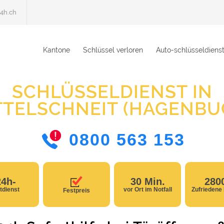
4h.ch
Kantone
Schlüssel verloren
Auto-schlüsseldiens
SCHLÜSSELDIENST IN
TTELSCHNEIT (HAGENBU
0800 563 153
24h-
30 Min.
280
tdienst
vor Ort im Notfall
Zufriedene
Festpreis