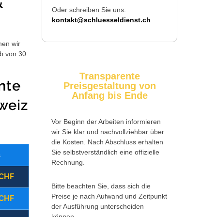
&
Oder schreiben Sie uns:
kontakt@schluesseldienst.ch
hen wir
lb von 30
Transparente
nte
Preisgestaltung von
Anfang bis Ende
weiz
Vor Beginn der Arbeiten informieren
wir Sie klar und nachvollziehbar über
die Kosten. Nach Abschluss erhalten
Sie selbstverständlich eine offizielle
s
Wochentag
Zusatzkosten
Rechnung.
 CHF
(09:00 - 17:00 Uhr)
Montag - Freitag
Bitte beachten Sie, dass sich die
Preise je nach Aufwand und Zeitpunkt
 CHF
(17:00 - 22:00 Uhr)
Montag - Freitag
der Ausführung unterscheiden
können.