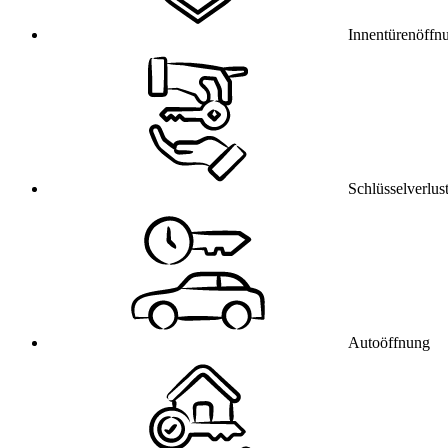
Innentürenöffn
Schlüsselverlus
Autoöffnung