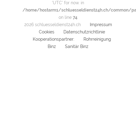
'UTC' for now. in
/home/hostarm1/schluesseldienst24h.ch/common/par
on line
74
2026 schluesseldienst24h.ch
Impressum
Cookies
Datenschutzrichtlinie
Kooperationspartner:
Rohrreinigung
Binz
Sanitär Binz