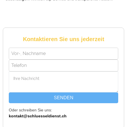
Reto S. aus Zürich
R
Kontaktieren Sie uns jederzeit
Notöffnung bei meiner alten Balkontür war nötig. Ich dachte
schon, sie müsste aufgebrochen werden, aber der Fachmann
hatte sie in wenigen Minuten offen. Sehr beeindruckt!
Michael B. aus Bassersdorf
M
SENDEN
Oder schreiben Sie uns:
Ich musste wegen eines abgebrochenen Schlüssels den
kontakt@schluesseldienst.ch
Service rufen. Techniker war schnell da, aber das Ersatzteil
(Zylinder) war nicht sofort verfügbar. Kam am nächsten Tag.