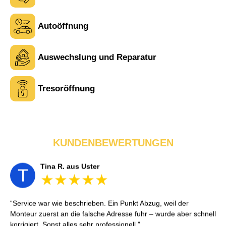
Autoöffnung
Laura M. aus Zürich
Auswechslung und Reparatur
L
Tresoröffnung
Sehr freundlich am Telefon und vor Ort. Die Türöffnung ging
schnell, aber ich musste 5 Minuten auf den Rückruf warten.
Insgesamt aber ein guter und seriöser Service.
KUNDENBEWERTUNGEN
Tina R. aus Uster
T
Service war wie beschrieben. Ein Punkt Abzug, weil der
Monteur zuerst an die falsche Adresse fuhr – wurde aber schnell
korrigiert. Sonst alles sehr professionell.