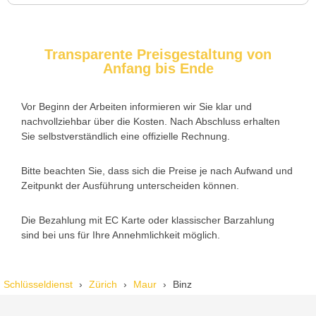
Trotzdem zufrieden.
Transparente Preisgestaltung von
Anfang bis Ende
Daniel W. aus Uster
D
Vor Beginn der Arbeiten informieren wir Sie klar und
nachvollziehbar über die Kosten. Nach Abschluss erhalten
Zuverlässiger Service bei einem verlorenen Haustürschlüssel.
Sie selbstverständlich eine offizielle Rechnung.
Die Tür wurde ohne Kratzer geöffnet, nur der Preis war leicht
höher als erwartet – aber nachvollziehbar erklärt.
Bitte beachten Sie, dass sich die Preise je nach Aufwand und
Zeitpunkt der Ausführung unterscheiden können.
Die Bezahlung mit EC Karte oder klassischer Barzahlung
Nadine H. aus Aadorf
N
sind bei uns für Ihre Annehmlichkeit möglich.
Wir standen mit den Kindern vor verschlossener Tür – der
Schlüsseldienst
Zürich
Maur
Binz
Monteur war in 30 Minuten da. Schnelle Hilfe, fairer Preis und
super freundlich. Würde ich sofort weiterempfehlen!