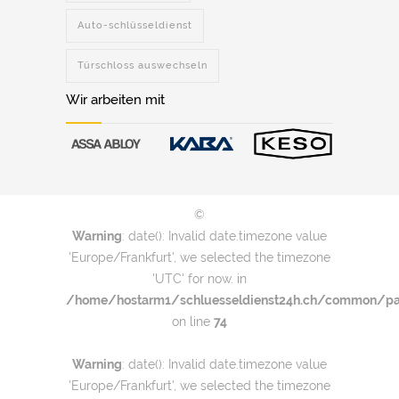
Auto-schlüsseldienst
Türschloss auswechseln
Wir arbeiten mit
©
Warning
: date(): Invalid date.timezone value
'Europe/Frankfurt', we selected the timezone
'UTC' for now. in
/home/hostarm1/schluesseldienst24h.ch/common/par
on line
74
Warning
: date(): Invalid date.timezone value
'Europe/Frankfurt', we selected the timezone