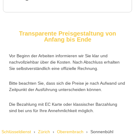
Service rufen. Techniker war schnell da, aber das Ersatzteil
(Zylinder) war nicht sofort verfügbar. Kam am nächsten Tag.
Trotzdem zufrieden.
Transparente Preisgestaltung von
Anfang bis Ende
Daniel W. aus Uster
D
Vor Beginn der Arbeiten informieren wir Sie klar und
nachvollziehbar über die Kosten. Nach Abschluss erhalten
Zuverlässiger Service bei einem verlorenen Haustürschlüssel.
Sie selbstverständlich eine offizielle Rechnung.
Die Tür wurde ohne Kratzer geöffnet, nur der Preis war leicht
höher als erwartet – aber nachvollziehbar erklärt.
Bitte beachten Sie, dass sich die Preise je nach Aufwand und
Zeitpunkt der Ausführung unterscheiden können.
Die Bezahlung mit EC Karte oder klassischer Barzahlung
Nadine H. aus Aadorf
N
sind bei uns für Ihre Annehmlichkeit möglich.
Wir standen mit den Kindern vor verschlossener Tür – der
Schlüsseldienst
Zürich
Oberembrach
Sonnenbühl