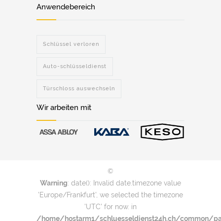
Anwendebereich
Schlüssel verloren
Auto-schlüsseldienst
Türschloss auswechseln
Wir arbeiten mit
©
Warning
: date(): Invalid date.timezone value
'Europe/Frankfurt', we selected the timezone
'UTC' for now. in
/home/hostarm1/schluesseldienst24h.ch/common/par