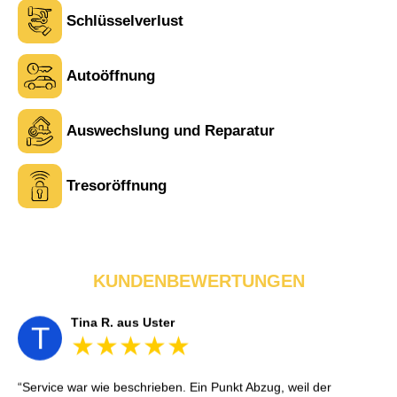
Schlüsselverlust
Autoöffnung
Laura M. aus Zürich
Auswechslung und Reparatur
L
Tresoröffnung
Sehr freundlich am Telefon und vor Ort. Die Türöffnung ging
schnell, aber ich musste 5 Minuten auf den Rückruf warten.
Insgesamt aber ein guter und seriöser Service.
KUNDENBEWERTUNGEN
Tina R. aus Uster
T
Service war wie beschrieben. Ein Punkt Abzug, weil der