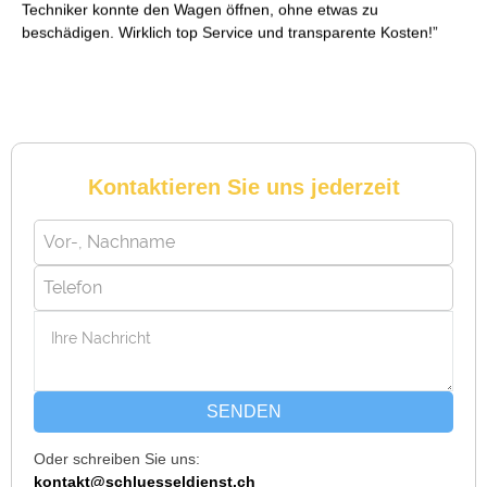
Techniker konnte den Wagen öffnen, ohne etwas zu
beschädigen. Wirklich top Service und transparente Kosten!
Reto S. aus Zürich
R
Kontaktieren Sie uns jederzeit
Notöffnung bei meiner alten Balkontür war nötig. Ich dachte
schon, sie müsste aufgebrochen werden, aber der Fachmann
hatte sie in wenigen Minuten offen. Sehr beeindruckt!
Michael B. aus Bassersdorf
M
SENDEN
Oder schreiben Sie uns:
Ich musste wegen eines abgebrochenen Schlüssels den
kontakt@schluesseldienst.ch