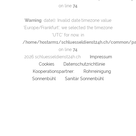
on line
74
Warning
: date(): Invalid date.timezone value
'Europe/Frankfurt', we selected the timezone
'UTC' for now. in
/home/hostarm1/schluesseldienst24h.ch/common/par
on line
74
2026 schluesseldienst24h.ch
Impressum
Cookies
Datenschutzrichtlinie
Kooperationspartner:
Rohrreinigung
Sonnenbühl
Sanitär Sonnenbühl