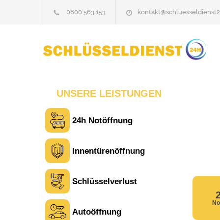
0800 563 153
kontakt@schluesseldienst2
UNSERE LEISTUNGEN
24h Notöffnung
Innentürenöffnung
Schlüsselverlust
No
Autoöffnung