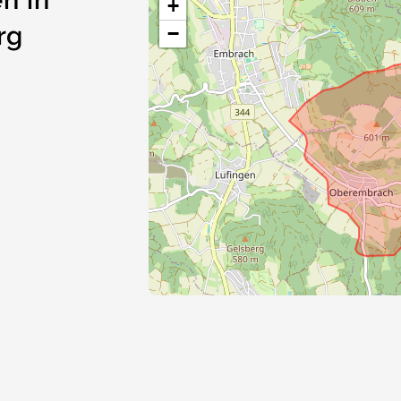
n in
+
rg
−