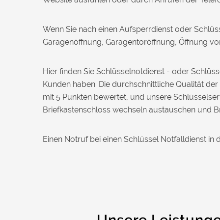
Daniel W. aus Uster
D
Wenn Sie nach einen Aufsperrdienst oder Schlüs
Garagenöffnung, Garagentoröffnung, Öffnung von 
Zuverlässiger Service bei einem
verlorenen Haustürschlüssel. Die Tür
wurde ohne Kratzer geöffnet, nur der
Hier finden Sie Schlüsselnotdienst - oder Schlü
Preis war leicht höher als erwartet – aber
Kunden haben. Die durchschnittliche Qualität de
nachvollziehbar erklärt.
mit 5 Punkten bewertet, und unsere Schlüsselserv
Briefkastenschloss wechseln austauschen und Br
Nadine H. aus Aadorf
N
Einen Notruf bei einen Schlüssel Notfalldienst i
Wir standen mit den Kindern vor
verschlossener Tür – der Monteur war in
30 Minuten da. Schnelle Hilfe, fairer
Preis und super freundlich. Würde ich
sofort weiterempfehlen!