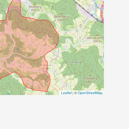
Leaflet
|
©
OpenStreetMap