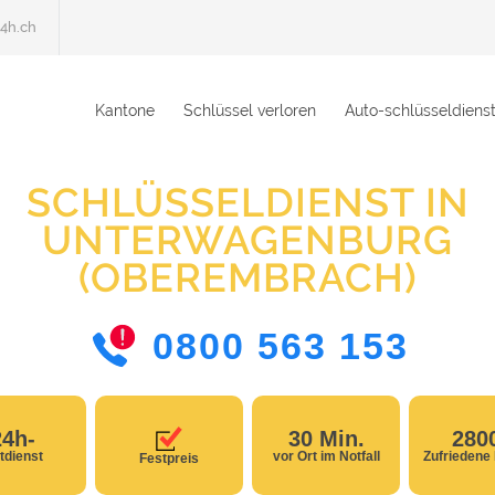
4h.ch
Kantone
Schlüssel verloren
Auto-schlüsseldiens
SCHLÜSSELDIENST IN
UNTERWAGENBURG
(OBEREMBRACH)
0800 563 153
24h-
30 Min.
280
tdienst
vor Ort im Notfall
Zufriedene
Festpreis