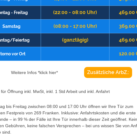
(22:00 - 08:00 Uhr)
469.00
ntag - Freitag
(08:00 - 17:00 Uhr)
369.00
Samstag
(ganztägig)
469.00
ntag/Feiertag
120.00
torno vor Ort
Zusätzliche ArbZ.:
Weitere Infos *klick hier*
für Öffnung inkl. MwSt, inkl. 1 Std Arbeit und inkl. Anfahrt
g bis Freitag zwischen 08:00 und 17:00 Uhr öffnen wir Ihre Tür zum
ten Festpreis von 269 Franken. Inklusive: Anfahrtskosten und die erste
unde – in 99 % der Fälle ist Ihre Tür innerhalb dieser Zeit geöffnet. Kei
en Gebühren, keine falschen Versprechen – bei uns wissen Sie von An
 sind.