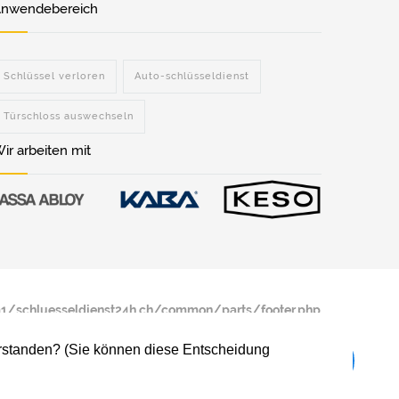
nwendebereich
Schlüssel verloren
Auto-schlüsseldienst
Türschloss auswechseln
ir arbeiten mit
/schluesseldienst24h.ch/common/parts/footer.php
verstanden? (Sie können diese Entscheidung
/schluesseldienst24h.ch/common/parts/footer.php