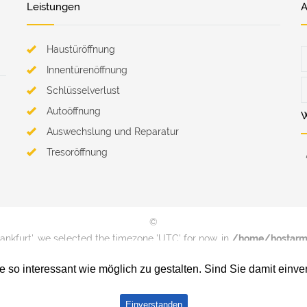
Leistungen
A
Haustüröffnung
Innentürenöffnung
Schlüsselverlust
Autoöffnung
W
Auswechslung und Reparatur
Tresoröffnung
©
rankfurt', we selected the timezone 'UTC' for now. in
/home/hostarm1
on line
74
ie so interessant wie möglich zu gestalten. Sind Sie damit ein
rankfurt', we selected the timezone 'UTC' for now. in
/home/hostarm1
on line
74
Einverstanden