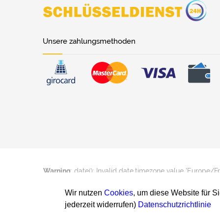
Unsere zahlungsmethoden
Warning
: date(): Invalid date.timezone value 'Europe/F
Wir nutzen
Cookies
, um diese Website für S
jederzeit widerrufen)
Datenschutzrichtlinie
Warning
: date(): Invalid date.timezone value 'Europe/F