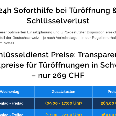
24h Soforthilfe bei Türöffnung 
Schlüsselverlust
rer optimierten Einsatzplanung und GPS-gestützter Disposition erreic
eil der Deutschschweiz – je nach Verkehrslage – in der Regel innerha
m Notfall.
hlüsseldienst Preise: Transpare
tpreise für Türöffnungen in Sch
– nur 269 CHF
Wochentag
Zusatzkosten
Prei
(09:00 - 17:00 Uhr)
269.00
ntag - Freitag
(17:00 - 22:00 Uhr)
369.00
ntag - Freitag