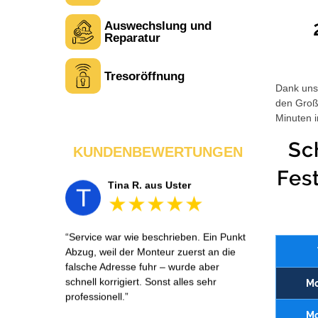
Auswechslung und
Laura M. aus Zürich
L
Reparatur
Tresoröffnung
Sehr freundlich am Telefon und vor Ort.
Dank unse
Die Türöffnung ging schnell, aber ich
den Großt
musste 5 Minuten auf den Rückruf
Minuten i
warten. Insgesamt aber ein guter und
seriöser Service.
Sc
KUNDENBEWERTUNGEN
Fes
Tina R. aus Uster
T
Service war wie beschrieben. Ein Punkt
Abzug, weil der Monteur zuerst an die
falsche Adresse fuhr – wurde aber
schnell korrigiert. Sonst alles sehr
Mo
professionell.
Mo