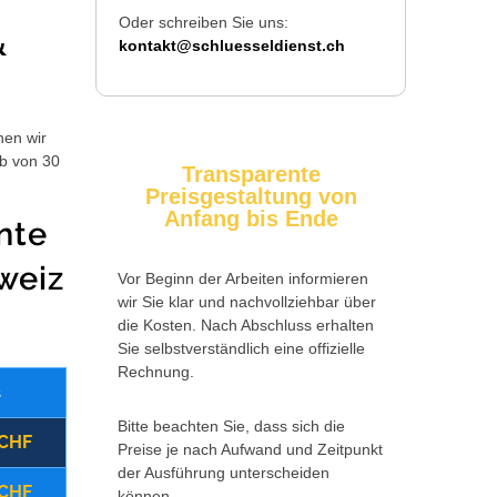
Oder schreiben Sie uns:
&
kontakt@schluesseldienst.ch
hen wir
lb von 30
Transparente
Preisgestaltung von
Anfang bis Ende
nte
weiz
Vor Beginn der Arbeiten informieren
wir Sie klar und nachvollziehbar über
die Kosten. Nach Abschluss erhalten
Sie selbstverständlich eine offizielle
Rechnung.
s
Wochentag
Zusatzkosten
Bitte beachten Sie, dass sich die
 CHF
(09:00 - 17:00 Uhr)
Montag - Freitag
Preise je nach Aufwand und Zeitpunkt
der Ausführung unterscheiden
 CHF
(17:00 - 22:00 Uhr)
Montag - Freitag
können.