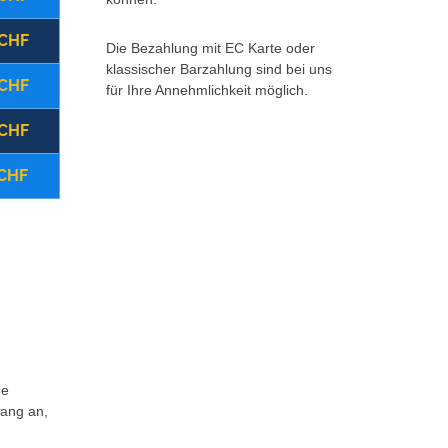
 CHF
(22:00 - 08:00 Uhr)
Montag - Freitag
Die Bezahlung mit EC Karte oder
klassischer Barzahlung sind bei uns
 CHF
(08:00 - 17:00 Uhr)
Samstag
für Ihre Annehmlichkeit möglich.
 CHF
(ganztägig)
Sonntag/Feiertag
 CHF
Storno vor Ort
Zurück 
Weitere Infos *klick hier*
ne
fang an,