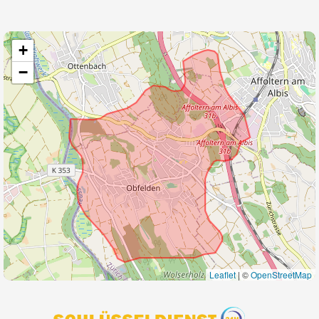
+
−
Leaflet
|
©
OpenStreetMap