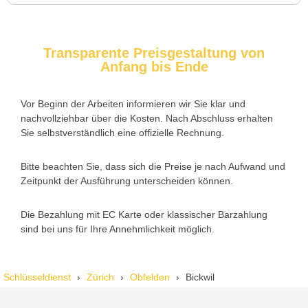
Transparente Preisgestaltung von
Anfang bis Ende
Nadine H. aus Aadorf
N
Vor Beginn der Arbeiten informieren wir Sie klar und
nachvollziehbar über die Kosten. Nach Abschluss erhalten
Wir standen mit den Kindern vor verschlossener Tür – der
Sie selbstverständlich eine offizielle Rechnung.
Monteur war in 30 Minuten da. Schnelle Hilfe, fairer Preis und
super freundlich. Würde ich sofort weiterempfehlen!
Bitte beachten Sie, dass sich die Preise je nach Aufwand und
Zeitpunkt der Ausführung unterscheiden können.
Die Bezahlung mit EC Karte oder klassischer Barzahlung
sind bei uns für Ihre Annehmlichkeit möglich.
Schlüsseldienst
Zürich
Obfelden
Bickwil