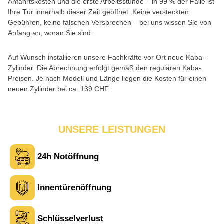
Anfahrtskosten und die erste Arbeitsstunde – in 99 % der Fälle ist
Ihre Tür innerhalb dieser Zeit geöffnet. Keine versteckten
Gebühren, keine falschen Versprechen – bei uns wissen Sie von
Anfang an, woran Sie sind.
Auf Wunsch installieren unsere Fachkräfte vor Ort neue Kaba-
Zylinder. Die Abrechnung erfolgt gemäß den regulären Kaba-
Preisen. Je nach Modell und Länge liegen die Kosten für einen
neuen Zylinder bei ca. 139 CHF.
UNSERE LEISTUNGEN
24h Notöffnung
Laura M. aus Zürich
L
Innentürenöffnung
Sehr freundlich am Telefon und vor Ort. Die Türöffnung ging
schnell, aber ich musste 5 Minuten auf den Rückruf warten.
Schlüsselverlust
Insgesamt aber ein guter und seriöser Service.