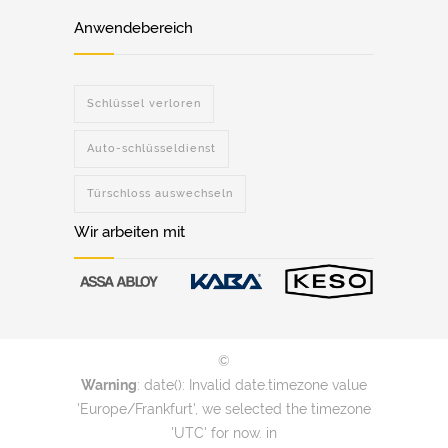
Anwendebereich
Schlüssel verloren
Auto-schlüsseldienst
Türschloss auswechseln
Wir arbeiten mit
©
Warning
: date(): Invalid date.timezone value
'Europe/Frankfurt', we selected the timezone
'UTC' for now. in