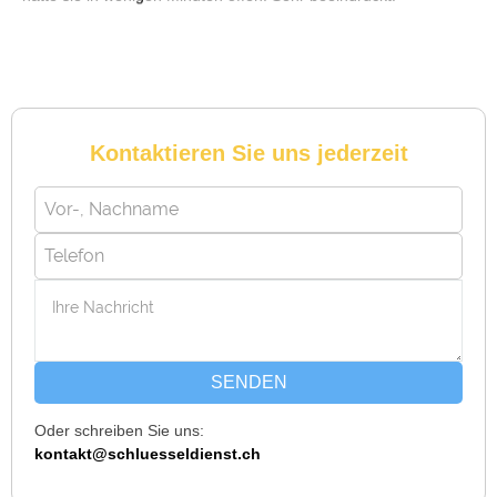
Michael B. aus Bassersdorf
M
Kontaktieren Sie uns jederzeit
Ich musste wegen eines abgebrochenen Schlüssels den
Service rufen. Techniker war schnell da, aber das Ersatzteil
(Zylinder) war nicht sofort verfügbar. Kam am nächsten Tag.
Trotzdem zufrieden.
Daniel W. aus Uster
D
SENDEN
Oder schreiben Sie uns:
Zuverlässiger Service bei einem verlorenen Haustürschlüssel.
kontakt@schluesseldienst.ch
Die Tür wurde ohne Kratzer geöffnet, nur der Preis war leicht
höher als erwartet – aber nachvollziehbar erklärt.