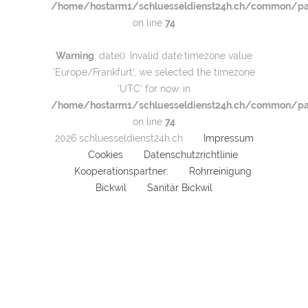
/home/hostarm1/schluesseldienst24h.ch/common/par
on line
74
Warning
: date(): Invalid date.timezone value
'Europe/Frankfurt', we selected the timezone
'UTC' for now. in
/home/hostarm1/schluesseldienst24h.ch/common/par
on line
74
2026 schluesseldienst24h.ch
Impressum
Cookies
Datenschutzrichtlinie
Kooperationspartner:
Rohrreinigung
Bickwil
Sanitär Bickwil