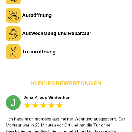
Autoöffnung
Tina R. aus Uster
Auswechslung und Reparatur
T
Tresoröffnung
Service war wie beschrieben. Ein Punkt Abzug, weil der
Monteur zuerst an die falsche Adresse fuhr – wurde aber schnell
korrigiert. Sonst alles sehr professionell.
KUNDENBEWERTUNGEN
Julia K. aus Winterthur
J
Ich habe mich morgens aus meiner Wohnung ausgesperrt. Der
Monteur war in 25 Minuten vor Ort und hat die Tür ohne
Beschädigung geöffnet. Sehr freundlich und professionell –