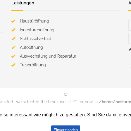
Leistungen
A
Haustüröffnung
Innentürenöffnung
Schlüsselverlust
Autoöffnung
W
Auswechslung und Reparatur
Tresoröffnung
©
rankfurt', we selected the timezone 'UTC' for now. in
/home/hostarm1
on line
74
ie so interessant wie möglich zu gestalten. Sind Sie damit ein
rankfurt', we selected the timezone 'UTC' for now. in
/home/hostarm1
on line
74
Einverstanden