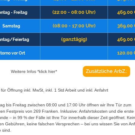
(22:00 - 08:00 Uhr)
469.00
ntag - Freitag
(08:00 - 17:00 Uhr)
369.00
Samstag
(ganztägig)
469.00
ntag/Feiertag
120.00
torno vor Ort
Zusätzliche ArbZ.:
Weitere Infos *klick hier*
für Öffnung inkl. MwSt, inkl. 1 Std Arbeit und inkl. Anfahrt
g bis Freitag zwischen 08:00 und 17:00 Uhr öffnen wir Ihre Tür zum
ten Festpreis von 269 Franken. Inklusive: Anfahrtskosten und die erste
unde – in 99 % der Fälle ist Ihre Tür innerhalb dieser Zeit geöffnet. Kei
en Gebühren, keine falschen Versprechen – bei uns wissen Sie von An
 sind.