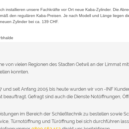
h installieren unsere Fachkräfte vor Ort neue Kaba-Zylinder. Die Abr
gemäß den regulären Kaba-Preisen. Je nach Modell und Länge liegen di
 neuen Zylinder bei ca. 139 CHF.
rbhalde
eine von vielen Regionen des Stadten Oetwil an der Limmat mi
ellen konnten.
7 und seit Anfang 2005 bis heute wurden wir von -INF Kunde
t beauftragt. Gefragt sind auch die Dienste Notöffnungen, Öf
istungen im Bereich der Schließtechnik zu bestellen sowie S
vice, Türnotöffnung und Türöffnung bei sich durchführen las
 Telefonnummer
0800 563 153
direkt uns kontaktieren.