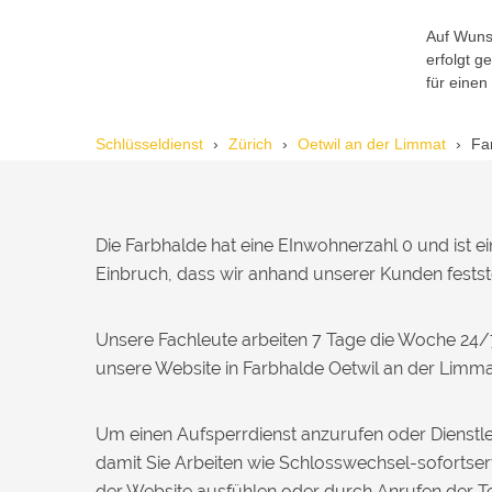
Michael B. aus Bassersdorf
M
Auf Wunsc
erfolgt 
für einen
Ich musste wegen eines
abgebrochenen Schlüssels den Service
Schlüsseldienst
Zürich
Oetwil an der Limmat
Fa
rufen. Techniker war schnell da, aber
das Ersatzteil (Zylinder) war nicht sofort
verfügbar. Kam am nächsten Tag.
Trotzdem zufrieden.
Die Farbhalde hat eine EInwohnerzahl 0 und ist 
Daniel W. aus Uster
Einbruch, dass wir anhand unserer Kunden festst
D
Unsere Fachleute arbeiten 7 Tage die Woche 24/
Zuverlässiger Service bei einem
unsere Website in Farbhalde Oetwil an der Limma
verlorenen Haustürschlüssel. Die Tür
wurde ohne Kratzer geöffnet, nur der
Preis war leicht höher als erwartet – aber
Um einen Aufsperrdienst anzurufen oder Dienstle
nachvollziehbar erklärt.
damit Sie Arbeiten wie Schlosswechsel-sofortser
der Website ausfühlen oder durch Anrufen der