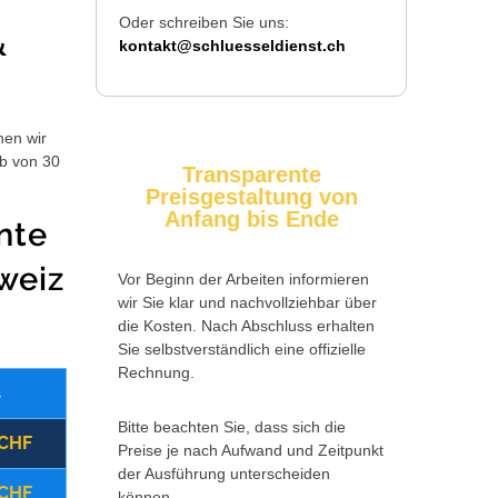
Oder schreiben Sie uns:
&
kontakt@schluesseldienst.ch
hen wir
lb von 30
Transparente
Preisgestaltung von
Anfang bis Ende
nte
weiz
Vor Beginn der Arbeiten informieren
wir Sie klar und nachvollziehbar über
die Kosten. Nach Abschluss erhalten
Sie selbstverständlich eine offizielle
Rechnung.
s
Wochentag
Zusatzkosten
Bitte beachten Sie, dass sich die
 CHF
(09:00 - 17:00 Uhr)
Montag - Freitag
Preise je nach Aufwand und Zeitpunkt
der Ausführung unterscheiden
 CHF
(17:00 - 22:00 Uhr)
Montag - Freitag
können.