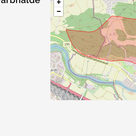
Farbhalde
+
−