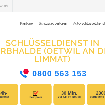
4h.ch
Kantone
Schlüssel verloren
Auto-schlüsseldiens
SCHLÜSSELDIENST IN
ARBHALDE (OETWIL AN D
LIMMAT)
0800 563 153
24h-
30 Min.
280
tdienst
vor Ort im Notfall
Zufriedene
Festpreis