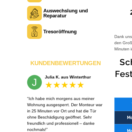
Auswechslung und
Tina R. aus Uster
T
Reparatur
Tresoröffnung
Service war wie beschrieben. Ein Punkt
Dank unse
Abzug, weil der Monteur zuerst an die
den Großt
falsche Adresse fuhr – wurde aber
Minuten i
schnell korrigiert. Sonst alles sehr
professionell.
Sc
KUNDENBEWERTUNGEN
Fes
Julia K. aus Winterthur
J
Ich habe mich morgens aus meiner
Wohnung ausgesperrt. Der Monteur war
in 25 Minuten vor Ort und hat die Tür
ohne Beschädigung geöffnet. Sehr
Mo
freundlich und professionell – danke
nochmals!
Mo