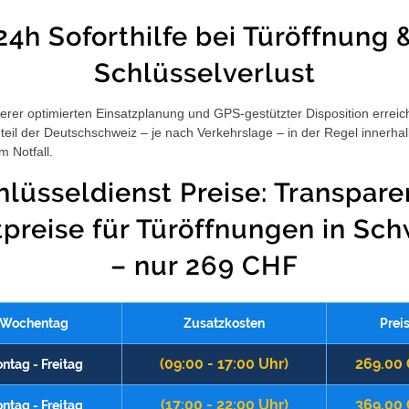
24h Soforthilfe bei Türöffnung 
Schlüsselverlust
rer optimierten Einsatzplanung und GPS-gestützter Disposition erreic
eil der Deutschschweiz – je nach Verkehrslage – in der Regel innerha
m Notfall.
hlüsseldienst Preise: Transpare
tpreise für Türöffnungen in Sch
– nur 269 CHF
Wochentag
Zusatzkosten
Prei
(09:00 - 17:00 Uhr)
269.00
ntag - Freitag
(17:00 - 22:00 Uhr)
369.00
ntag - Freitag