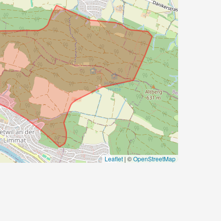
Leaflet
|
©
OpenStreetMap