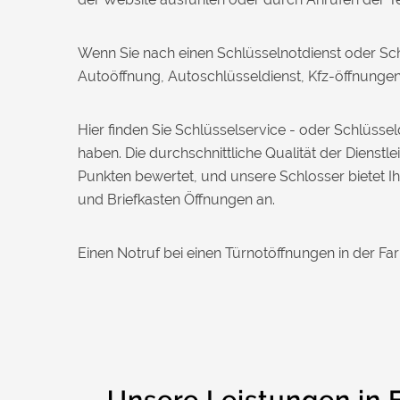
Nadine H. aus Aadorf
N
Wenn Sie nach einen Schlüsselnotdienst oder Sch
Autoöffnung, Autoschlüsseldienst, Kfz-öffnungen,
Wir standen mit den Kindern vor
verschlossener Tür – der Monteur war in
30 Minuten da. Schnelle Hilfe, fairer
Hier finden Sie Schlüsselservice - oder Schlüss
Preis und super freundlich. Würde ich
haben. Die durchschnittliche Qualität der Dienst
sofort weiterempfehlen!
Punkten bewertet, und unsere Schlosser bietet I
und Briefkasten Öffnungen an.
Einen Notruf bei einen Türnotöffnungen in der Fa