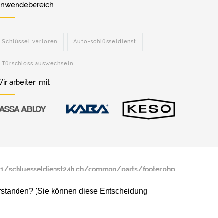
nwendebereich
Schlüssel verloren
Auto-schlüsseldienst
Türschloss auswechseln
ir arbeiten mit
/schluesseldienst24h.ch/common/parts/footer.php
verstanden? (Sie können diese Entscheidung
/schluesseldienst24h.ch/common/parts/footer.php