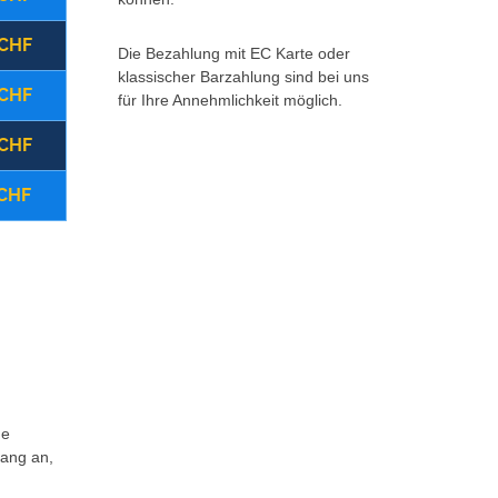
 CHF
(22:00 - 08:00 Uhr)
Montag - Freitag
Die Bezahlung mit EC Karte oder
klassischer Barzahlung sind bei uns
 CHF
(08:00 - 17:00 Uhr)
Samstag
für Ihre Annehmlichkeit möglich.
 CHF
(ganztägig)
Sonntag/Feiertag
 CHF
Storno vor Ort
Zurück 
Weitere Infos *klick hier*
ne
fang an,