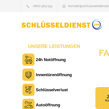
0800 563 153
kontakt@schluesseldienst2
UNSERE LEISTUNGEN
F
24h Notöffnung
Laura M. aus Zürich
L
Innentürenöffnung
Sehr freundlich am Telefon und vor Ort.
Die Türöffnung ging schnell, aber ich
Schlüsselverlust
musste 5 Minuten auf den Rückruf
warten. Insgesamt aber ein guter und
No
seriöser Service.
Autoöffnung