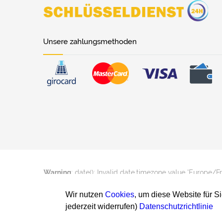
Unsere zahlungsmethoden
Warning
: date(): Invalid date.timezone value 'Europe/F
Wir nutzen
Cookies
, um diese Website für S
jederzeit widerrufen)
Datenschutzrichtlinie
Warning
: date(): Invalid date.timezone value 'Europe/F