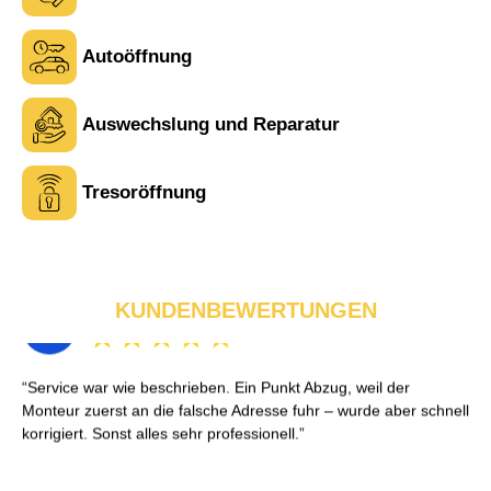
Autoöffnung
Tina R. aus Uster
Auswechslung und Reparatur
T
Tresoröffnung
Service war wie beschrieben. Ein Punkt Abzug, weil der
Monteur zuerst an die falsche Adresse fuhr – wurde aber schnell
korrigiert. Sonst alles sehr professionell.
KUNDENBEWERTUNGEN
Julia K. aus Winterthur
J
Ich habe mich morgens aus meiner Wohnung ausgesperrt. Der
Monteur war in 25 Minuten vor Ort und hat die Tür ohne
Beschädigung geöffnet. Sehr freundlich und professionell –