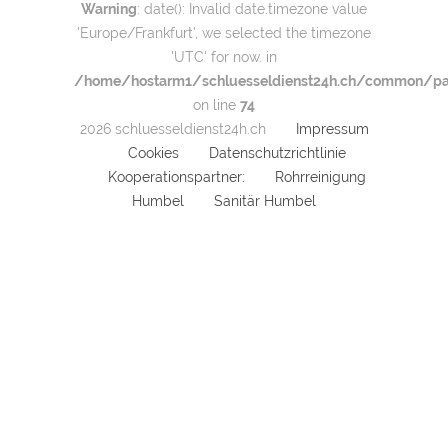
Warning
: date(): Invalid date.timezone value
'Europe/Frankfurt', we selected the timezone
'UTC' for now. in
/home/hostarm1/schluesseldienst24h.ch/common/par
on line
74
2026 schluesseldienst24h.ch
Impressum
Cookies
Datenschutzrichtlinie
Kooperationspartner:
Rohrreinigung
Humbel
Sanitär Humbel