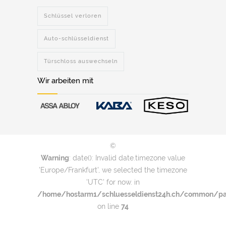
Schlüssel verloren
Auto-schlüsseldienst
Türschloss auswechseln
Wir arbeiten mit
©
Warning
: date(): Invalid date.timezone value
'Europe/Frankfurt', we selected the timezone
'UTC' for now. in
/home/hostarm1/schluesseldienst24h.ch/common/par
on line
74