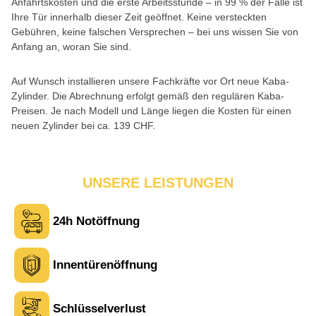
Anfahrtskosten und die erste Arbeitsstunde – in 99 % der Fälle ist
Ihre Tür innerhalb dieser Zeit geöffnet. Keine versteckten
Gebühren, keine falschen Versprechen – bei uns wissen Sie von
Anfang an, woran Sie sind.
Auf Wunsch installieren unsere Fachkräfte vor Ort neue Kaba-
Zylinder. Die Abrechnung erfolgt gemäß den regulären Kaba-
Preisen. Je nach Modell und Länge liegen die Kosten für einen
neuen Zylinder bei ca. 139 CHF.
UNSERE LEISTUNGEN
24h Notöffnung
Laura M. aus Zürich
L
Innentürenöffnung
Sehr freundlich am Telefon und vor Ort. Die Türöffnung ging
schnell, aber ich musste 5 Minuten auf den Rückruf warten.
Schlüsselverlust
Insgesamt aber ein guter und seriöser Service.