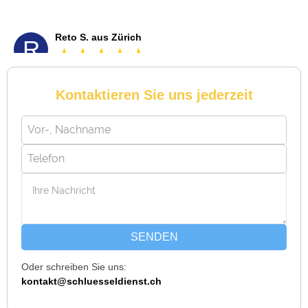
Michael B. aus Bassersdorf
M
Kontaktieren Sie uns jederzeit
Ich musste wegen eines abgebrochenen Schlüssels den
Service rufen. Techniker war schnell da, aber das Ersatzteil
(Zylinder) war nicht sofort verfügbar. Kam am nächsten Tag.
Trotzdem zufrieden.
Daniel W. aus Uster
D
SENDEN
Oder schreiben Sie uns:
Zuverlässiger Service bei einem verlorenen Haustürschlüssel.
kontakt@schluesseldienst.ch
Die Tür wurde ohne Kratzer geöffnet, nur der Preis war leicht
höher als erwartet – aber nachvollziehbar erklärt.