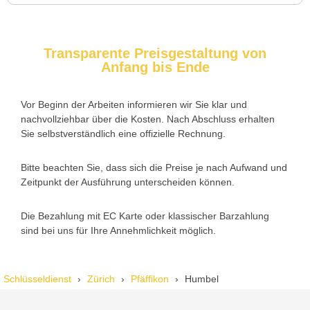
Transparente Preisgestaltung von
Anfang bis Ende
Nadine H. aus Aadorf
N
Vor Beginn der Arbeiten informieren wir Sie klar und
nachvollziehbar über die Kosten. Nach Abschluss erhalten
Wir standen mit den Kindern vor verschlossener Tür – der
Sie selbstverständlich eine offizielle Rechnung.
Monteur war in 30 Minuten da. Schnelle Hilfe, fairer Preis und
super freundlich. Würde ich sofort weiterempfehlen!
Bitte beachten Sie, dass sich die Preise je nach Aufwand und
Zeitpunkt der Ausführung unterscheiden können.
Die Bezahlung mit EC Karte oder klassischer Barzahlung
sind bei uns für Ihre Annehmlichkeit möglich.
Schlüsseldienst
Zürich
Pfäffikon
Humbel