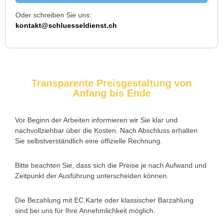
Oder schreiben Sie uns:
Ich musste wegen eines abgebrochenen Schlüssels den
kontakt@schluesseldienst.ch
Service rufen. Techniker war schnell da, aber das Ersatzteil
(Zylinder) war nicht sofort verfügbar. Kam am nächsten Tag.
Trotzdem zufrieden.
Transparente Preisgestaltung von
Anfang bis Ende
Daniel W. aus Uster
D
Vor Beginn der Arbeiten informieren wir Sie klar und
nachvollziehbar über die Kosten. Nach Abschluss erhalten
Zuverlässiger Service bei einem verlorenen Haustürschlüssel.
Sie selbstverständlich eine offizielle Rechnung.
Die Tür wurde ohne Kratzer geöffnet, nur der Preis war leicht
höher als erwartet – aber nachvollziehbar erklärt.
Bitte beachten Sie, dass sich die Preise je nach Aufwand und
Zeitpunkt der Ausführung unterscheiden können.
Die Bezahlung mit EC Karte oder klassischer Barzahlung
Nadine H. aus Aadorf
N
sind bei uns für Ihre Annehmlichkeit möglich.