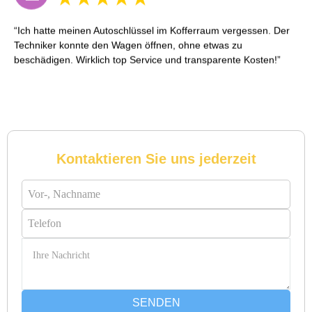
Ich hatte meinen Autoschlüssel im Kofferraum vergessen. Der
Techniker konnte den Wagen öffnen, ohne etwas zu
beschädigen. Wirklich top Service und transparente Kosten!
Reto S. aus Zürich
R
Kontaktieren Sie uns jederzeit
Notöffnung bei meiner alten Balkontür war nötig. Ich dachte
schon, sie müsste aufgebrochen werden, aber der Fachmann
hatte sie in wenigen Minuten offen. Sehr beeindruckt!
Michael B. aus Bassersdorf
M
SENDEN