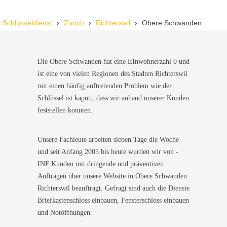
Wir standen mit den Kindern vor verschlossener Tür – der
Schlüsseldienst
Zürich
Richterswil
Obere Schwanden
Monteur war in 30 Minuten da. Schnelle Hilfe, fairer Preis und
super freundlich. Würde ich sofort weiterempfehlen!
Die Obere Schwanden hat eine EInwohnerzahl 0 und
ist eine von vielen Regionen des Stadten Richterswil
mit einen häufig auftretenden Problem wie der
Schlüssel ist kaputt, dass wir anhand unserer Kunden
feststellen konnten.
Unsere Fachleute arbeiten sieben Tage die Woche
und seit Anfang 2005 bis heute wurden wir von -
INF Kunden mit dringende und präventiven
Aufträgen über unsere Website in Obere Schwanden
Richterswil beauftragt. Gefragt sind auch die Dienste
Briefkastenschloss einbauen, Fensterschloss einbauen
und Notöffnungen.