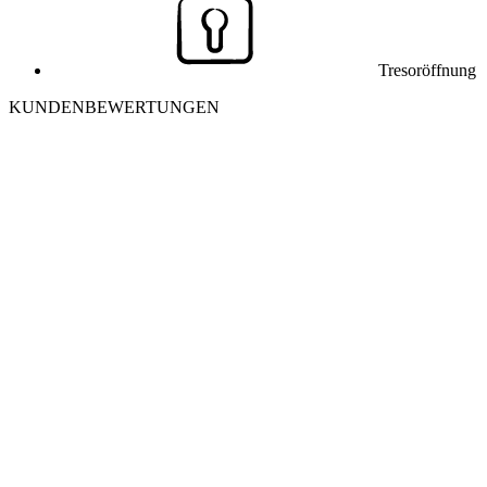
Tresoröffnung
KUNDENBEWERTUNGEN
J
Julia K. aus Winterthur
Ich habe mich morgens aus meiner Wohnung ausgesperrt. Der
Monteur war in 25 Minuten vor Ort und hat die Tür ohne
Beschädigung geöffnet. Sehr freundlich und professionell – danke
nochmals!