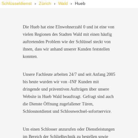
Wir standen mit den Kindern vor verschlossener Tür – der
Schlüsseldienst
Zürich
Wald
Hueb
Monteur war in 30 Minuten da. Schnelle Hilfe, fairer Preis und
super freundlich. Würde ich sofort weiterempfehlen!
Die Hueb hat eine EInwohnerzahl 0 und ist eine von
vielen Regionen des Stadten Wald mit einen häufig
auftretenden Problem wie der Schlüssel steckt von
ihnen, dass wir anhand unserer Kunden feststellen
konnten.
Unsere Fachleute arbeiten 24/7 und seit Anfang 2005
bis heute wurden wir von -INF Kunden mit
dringende und präventiven Aufträgen über unsere
Website in Hueb Wald beauftragt. Gefragt sind auch
die Dienste Öffnung zugefallener Türen,
Schlossnotdienst und Schlosswechsel-sofortservice.
Um einen Schlosser anzurufen oder Dienstleistungen
im Bereich der Schließtechnik zu bestellen sowie