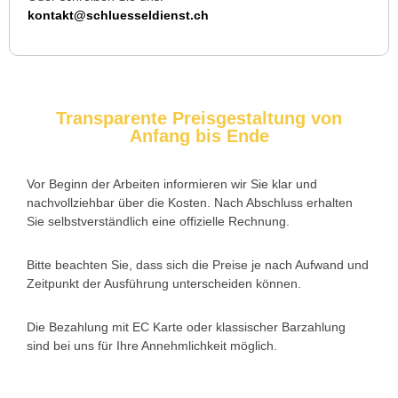
Ich musste wegen eines abgebrochenen Schlüssels den
kontakt@schluesseldienst.ch
Service rufen. Techniker war schnell da, aber das Ersatzteil
(Zylinder) war nicht sofort verfügbar. Kam am nächsten Tag.
Trotzdem zufrieden.
Transparente Preisgestaltung von
Anfang bis Ende
Daniel W. aus Uster
D
Vor Beginn der Arbeiten informieren wir Sie klar und
nachvollziehbar über die Kosten. Nach Abschluss erhalten
Zuverlässiger Service bei einem verlorenen Haustürschlüssel.
Sie selbstverständlich eine offizielle Rechnung.
Die Tür wurde ohne Kratzer geöffnet, nur der Preis war leicht
höher als erwartet – aber nachvollziehbar erklärt.
Bitte beachten Sie, dass sich die Preise je nach Aufwand und
Zeitpunkt der Ausführung unterscheiden können.
Die Bezahlung mit EC Karte oder klassischer Barzahlung
Nadine H. aus Aadorf
N
sind bei uns für Ihre Annehmlichkeit möglich.