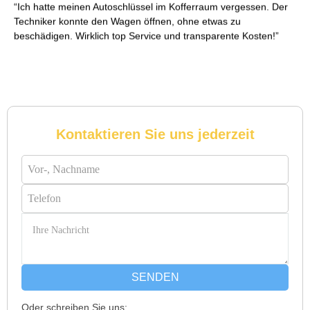
Ich hatte meinen Autoschlüssel im Kofferraum vergessen. Der
Techniker konnte den Wagen öffnen, ohne etwas zu
beschädigen. Wirklich top Service und transparente Kosten!
Reto S. aus Zürich
R
Kontaktieren Sie uns jederzeit
Notöffnung bei meiner alten Balkontür war nötig. Ich dachte
schon, sie müsste aufgebrochen werden, aber der Fachmann
hatte sie in wenigen Minuten offen. Sehr beeindruckt!
Michael B. aus Bassersdorf
M
SENDEN
Oder schreiben Sie uns: