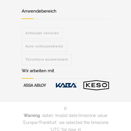
Anwendebereich
Schlüssel verloren
Auto-schlüsseldienst
Türschloss auswechseln
Wir arbeiten mit
©
Warning
: date(): Invalid date.timezone value
'Europe/Frankfurt', we selected the timezone
'UTC' for now. in