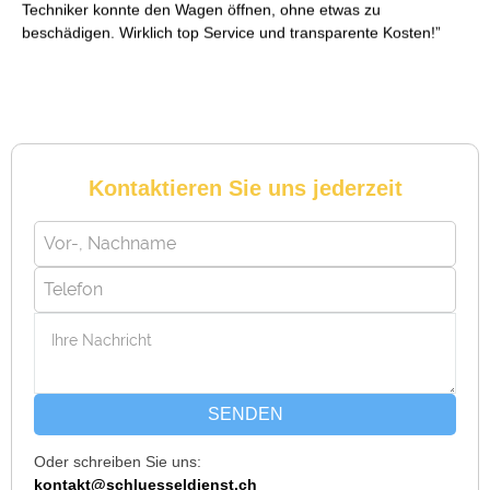
Techniker konnte den Wagen öffnen, ohne etwas zu
beschädigen. Wirklich top Service und transparente Kosten!
Reto S. aus Zürich
R
Kontaktieren Sie uns jederzeit
Notöffnung bei meiner alten Balkontür war nötig. Ich dachte
schon, sie müsste aufgebrochen werden, aber der Fachmann
hatte sie in wenigen Minuten offen. Sehr beeindruckt!
Michael B. aus Bassersdorf
M
SENDEN
Oder schreiben Sie uns:
Ich musste wegen eines abgebrochenen Schlüssels den
kontakt@schluesseldienst.ch