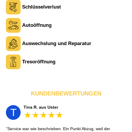
Schlüsselverlust
Autoöffnung
Laura M. aus Zürich
Auswechslung und Reparatur
L
Tresoröffnung
Sehr freundlich am Telefon und vor Ort. Die Türöffnung ging
schnell, aber ich musste 5 Minuten auf den Rückruf warten.
Insgesamt aber ein guter und seriöser Service.
KUNDENBEWERTUNGEN
Tina R. aus Uster
T
Service war wie beschrieben. Ein Punkt Abzug, weil der