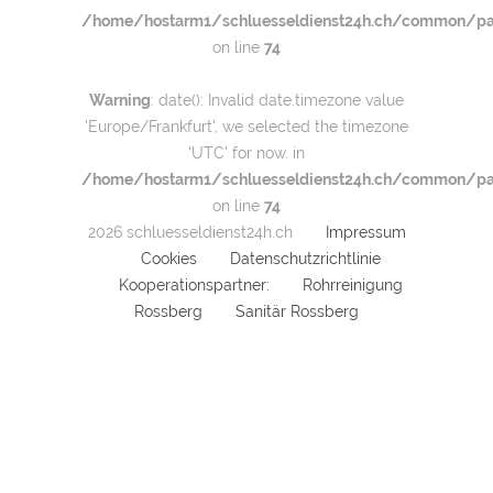
/home/hostarm1/schluesseldienst24h.ch/common/par
on line
74
Warning
: date(): Invalid date.timezone value
'Europe/Frankfurt', we selected the timezone
'UTC' for now. in
/home/hostarm1/schluesseldienst24h.ch/common/par
on line
74
2026 schluesseldienst24h.ch
Impressum
Cookies
Datenschutzrichtlinie
Kooperationspartner:
Rohrreinigung
Rossberg
Sanitär Rossberg