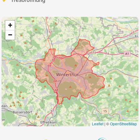
+
−
Leaflet
|
©
OpenStreetMap