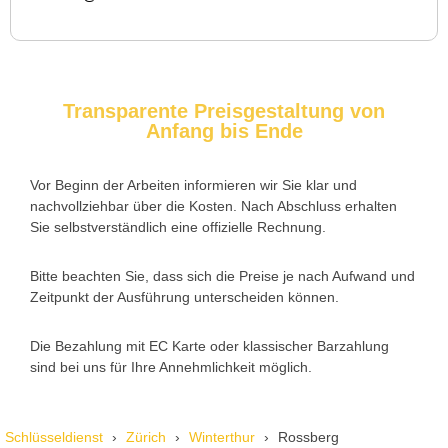
Service rufen. Techniker war schnell da, aber das Ersatzteil
(Zylinder) war nicht sofort verfügbar. Kam am nächsten Tag.
Trotzdem zufrieden.
Transparente Preisgestaltung von
Anfang bis Ende
Daniel W. aus Uster
D
Vor Beginn der Arbeiten informieren wir Sie klar und
nachvollziehbar über die Kosten. Nach Abschluss erhalten
Zuverlässiger Service bei einem verlorenen Haustürschlüssel.
Sie selbstverständlich eine offizielle Rechnung.
Die Tür wurde ohne Kratzer geöffnet, nur der Preis war leicht
höher als erwartet – aber nachvollziehbar erklärt.
Bitte beachten Sie, dass sich die Preise je nach Aufwand und
Zeitpunkt der Ausführung unterscheiden können.
Die Bezahlung mit EC Karte oder klassischer Barzahlung
Nadine H. aus Aadorf
N
sind bei uns für Ihre Annehmlichkeit möglich.
Wir standen mit den Kindern vor verschlossener Tür – der
Schlüsseldienst
Zürich
Winterthur
Rossberg